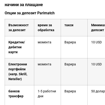
начини за плащане
Опции за депозит Parimatch
Възможност
време за
такси
Минима
за депозит
обработка
депозит
Кредитни/
момента
Варира
10 USD
дебитни
карти
Електронни
момента
Варира
10 USD
портфейли
(напр. Skrill,
Neteller)
банков
1-5 работни
Варира
50 дола
трансфер
дни