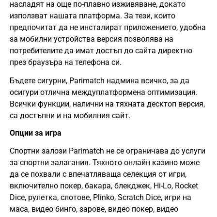
насладят на още по-плавно изживяване, докато
използват нашата платформа. За тези, които
предпочитат да не инсталират приложението, удобна
за мобилни устройства версия позволява на
потребителите да имат достъп до сайта директно
през браузъра на телефона си.
Бъдете сигурни, Parimatch надмина всичко, за да
осигури отлична междуплатформена оптимизация.
Всички функции, налични на тяхната десктоп версия,
са достъпни и на мобилния сайт.
Опции за игра
Спортни залози Parimatch не се ограничава до услуги
за спортни залагания. Тяхното онлайн казино може
да се похвали с впечатляваща селекция от игри,
включително покер, бакара, блекджек, Hi-Lo, Rocket
Dice, рулетка, слотове, Plinko, Scratch Dice, игри на
маса, видео бинго, зарове, видео покер, видео