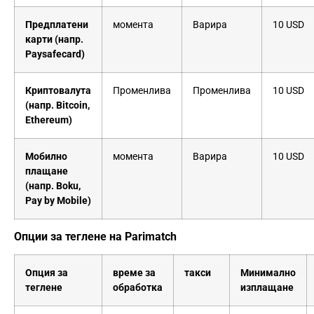
Предплатени
момента
Варира
10 USD
карти (напр.
Paysafecard)
Криптовалута
Променлива
Променлива
10 USD
(напр. Bitcoin,
Ethereum)
Мобилно
момента
Варира
10 USD
плащане
(напр. Boku,
Pay by Mobile)
Опции за теглене на Parimatch
Опция за
време за
такси
Минимално
теглене
обработка
изплащане