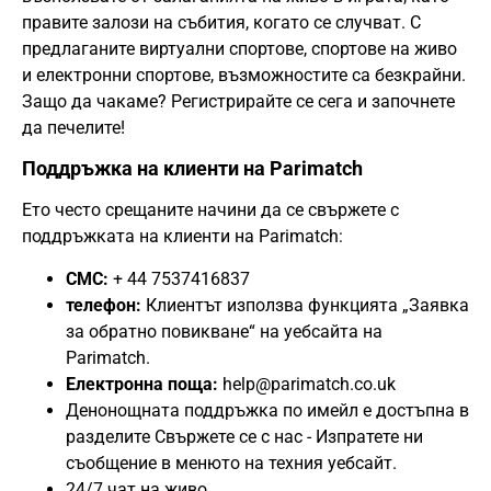
правите залози на събития, когато се случват. С
предлаганите виртуални спортове, спортове на живо
и електронни спортове, възможностите са безкрайни.
Защо да чакаме? Регистрирайте се сега и започнете
да печелите!
Поддръжка на клиенти на Parimatch
Ето често срещаните начини да се свържете с
поддръжката на клиенти на Parimatch:
СМС:
+ 44 7537416837
телефон:
Клиентът използва функцията „Заявка
за обратно повикване“ на уебсайта на
Parimatch.
Електронна поща:
help@parimatch.co.uk
Денонощната поддръжка по имейл е достъпна в
разделите Свържете се с нас - Изпратете ни
съобщение в менюто на техния уебсайт.
24/7 чат на живо