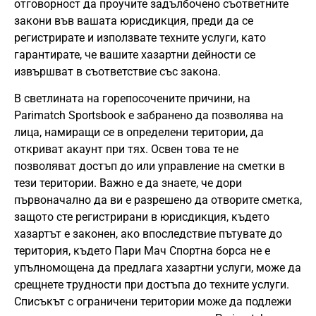
отговорност да проучите задълбочено съответните
закони във вашата юрисдикция, преди да се
регистрирате и използвате техните услуги, като
гарантирате, че вашите хазартни дейности се
извършват в съответствие със закона.
В светлината на горепосочените причини, на
Parimatch Sportsbook е забранено да позволява на
лица, намиращи се в определени територии, да
откриват акаунт при тях. Освен това те не
позволяват достъп до или управление на сметки в
тези територии. Важно е да знаете, че дори
първоначално да ви е разрешено да отворите сметка,
защото сте регистрирани в юрисдикция, където
хазартът е законен, ако впоследствие пътувате до
територия, където Пари Мач Спортна борса не е
упълномощена да предлага хазартни услуги, може да
срещнете трудности при достъпа до техните услуги.
Списъкът с ограничени територии може да подлежи