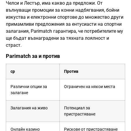
Челси и Лестър, има какво да предложи. От
вълнуващи промоции за конни надбягвания, бойни
изкуства и електронни спортове до множество други
примамливи предложения за ентусиасти на спортни
залагания, Parimatch гарантира, че потребителите му
ще бъдат възнаградени за тяхната лоялност и
страст.
Parimatch за и против
ср
Против
Различни опции за
Ограничен на някои места
залагане
Залагания на живо
Потенциал за
пристрастяване
Онлайн казино
Рискове от пристрастяване