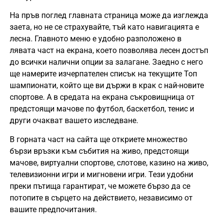
На пръв поглед главната страница може да изглежда
заета, но не се страхувайте, тъй като навигацията е
лесна. Главното меню е удобно разположено в
лявата част на екрана, което позволява лесен достъп
до всички налични опции за залагане. Заедно с него
ще намерите изчерпателен списък на текущите Топ
шампионати, който ще ви държи в крак с най-новите
спортове. А в средата на екрана съкровищница от
предстоящи мачове по футбол, баскетбол, тенис и
други очакват вашето изследване.
В горната част на сайта ще откриете множество
бързи връзки към събития на живо, предстоящи
мачове, виртуални спортове, слотове, казино на живо,
телевизионни игри и мигновени игри. Тези удобни
преки пътища гарантират, че можете бързо да се
потопите в сърцето на действието, независимо от
вашите предпочитания.