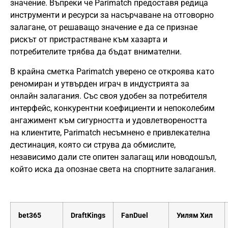
значение. Въпреки че Parimatch предоставя редица
инструменти и ресурси за насърчаване на отговорно
залагане, от решаващо значение е да се признае
рискът от пристрастяване към хазарта и
потребителите трябва да бъдат внимателни.
В крайна сметка Parimatch уверено се откроява като
реномиран и утвърден играч в индустрията за
онлайн залагания. Със своя удобен за потребителя
интерфейс, конкурентни коефициенти и непоколебим
ангажимент към сигурността и удовлетвореността
на клиентите, Parimatch несъмнено е привлекателна
дестинация, която си струва да обмислите,
независимо дали сте опитен залагащ или новодошъл,
който иска да опознае света на спортните залагания.
bet365
DraftKings
FanDuel
Уилям Хил