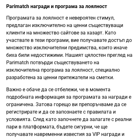
Parimatch награди и програма за лоялност
Програмата за лоялност е невероятен стимул,
предлаган изключително на ценни съществуващи
клиенти на множество сайтове за хазарт. Като
участвате в тези програми, вие получавате достъп до
множество изключителни предимства, които иначе
биха били недостижими. Нашият цялостен преглед на
Parimatch потвърди съществуването на
изключителна програма за лоялност, специално
разработена за ценни притежатели на сметки.
Важно е обаче да се отбележи, че в момента
подробната информация за програмата за награди е
ограничена. Затова горещо ви препоръчваме да се
регистрирате и да се запознаете с правилата и
условията. След като започнете да залагате с реални
пари в платформата, бъдете сигурни, че ще
получавате навременни известия за VIP награди и