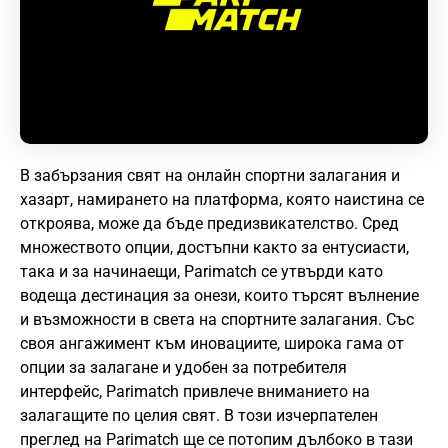
В забързания свят на онлайн спортни залагания и
хазарт, намирането на платформа, която наистина се
откроява, може да бъде предизвикателство. Сред
множеството опции, достъпни както за ентусиасти,
така и за начинаещи, Parimatch се утвърди като
водеща дестинация за онези, които търсят вълнение
и възможности в света на спортните залагания. Със
своя ангажимент към иновациите, широка гама от
опции за залагане и удобен за потребителя
интерфейс, Parimatch привлече вниманието на
залагащите по целия свят. В този изчерпателен
преглед на Parimatch ще се потопим дълбоко в тази