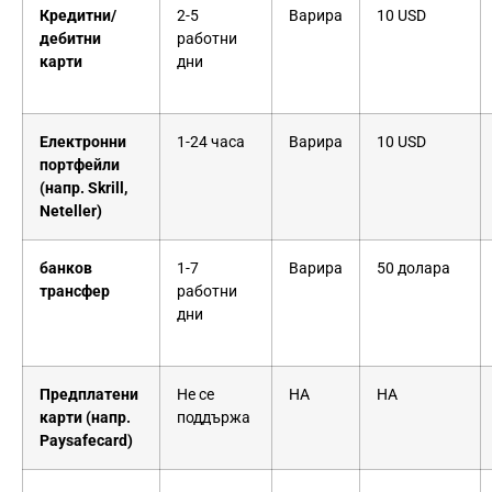
Кредитни/
2-5
Варира
10 USD
дебитни
работни
карти
дни
Електронни
1-24 часа
Варира
10 USD
портфейли
(напр. Skrill,
Neteller)
банков
1-7
Варира
50 долара
трансфер
работни
дни
Предплатени
Не се
НА
НА
карти (напр.
поддържа
Paysafecard)