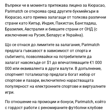
Въпреки че в момента притежава лиценз за Кюрасао,
Parimatch се откроява сред другите букмейкъри в
Кюрасао, като приема залагащи от толкова различни
страни като Кипър, Индия, Пакистан, Бангладеш,
Бразилия, Австралия и бившите страни от ОНД (с
изключение на Русия, Беларус и Украйна).
Що се отнася до лимитите за залагания, Parimatch
предлага гъвкавост в зависимост от спорта и
събитието, позволявайки на потребителите да
залагат навсякъде от $1 до впечатляващите €1 000
000 или еквивалента в други валути. В допълнение,
спортният тотализатор предлага богат избор от
спортове и пазари, включително нарастващата
популярност на електронните спортове и виртуалните
игри.
По отношение на промоции и бонуси, Parimatch, който
с гордост работи с реномираните футболни клубове