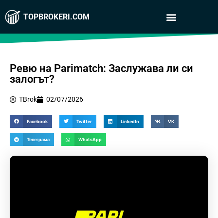
TOPBROKERI.COM
Ревю на Parimatch: Заслужава ли си
залогът?
TBrok
02/07/2026
Facebook
Twitter
LinkedIn
VK
Телеграма
WhatsApp