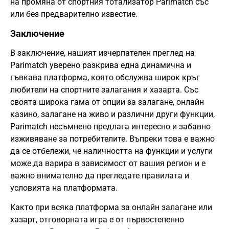
на промяна от спортния тотализатор Parimatch със
или без предварително известие.
Заключение
В заключение, нашият изчерпателен преглед на
Parimatch уверено разкрива една динамична и
гъвкава платформа, която обслужва широк кръг
любители на спортните залагания и хазарта. Със
своята широка гама от опции за залагане, онлайн
казино, залагане на живо и различни други функции,
Parimatch несъмнено предлага интересно и забавно
изживяване за потребителите. Въпреки това е важно
да се отбележи, че наличността на функции и услуги
може да варира в зависимост от вашия регион и е
важно внимателно да прегледате правилата и
условията на платформата.
Както при всяка платформа за онлайн залагане или
хазарт, отговорната игра е от първостепенно