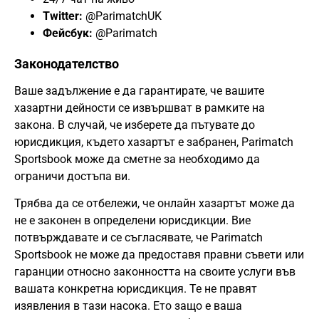
Twitter:
@ParimatchUK
Фейсбук:
@Parimatch
Законодателство
Ваше задължение е да гарантирате, че вашите
хазартни дейности се извършват в рамките на
закона. В случай, че изберете да пътувате до
юрисдикция, където хазартът е забранен, Parimatch
Sportsbook може да сметне за необходимо да
ограничи достъпа ви.
Трябва да се отбележи, че онлайн хазартът може да
не е законен в определени юрисдикции. Вие
потвърждавате и се съгласявате, че Parimatch
Sportsbook не може да предоставя правни съвети или
гаранции относно законността на своите услуги във
вашата конкретна юрисдикция. Те не правят
изявления в тази насока. Ето защо е ваша