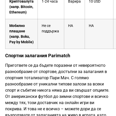
Криптовалута
1-24 часа
Варира
10 USD
(напр. Bitcoin,
Ethereum)
Мобилно
Не се
НА
НА
плащане
поддържа
(напр. Boku,
Pay by Mobile)
Спортни залагания Parimatch
Пригответе се да бъдете поразени от невероятното
разнообразие от спортове, достъпни за залагания в
спортния тотализатор Пари Мач. С голямо
разнообразие от уникални типове залози за всеки
спорт и събитие никога няма да ви свършат опциите.
От американски футбол до зимни спортове и всичко
между тях, този доставчик на онлайн игри ви
покрива. И това не е всичко – можете дори да се
възползвате от залаганията на живо в играта, като