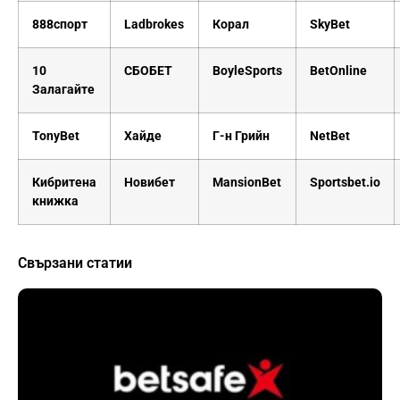
888спорт
Ladbrokes
Корал
SkyBet
10
СБОБЕТ
BoyleSports
BetOnline
Залагайте
TonyBet
Хайде
Г-н Грийн
NetBet
Кибритена
Новибет
MansionBet
Sportsbet.io
книжка
Свързани статии