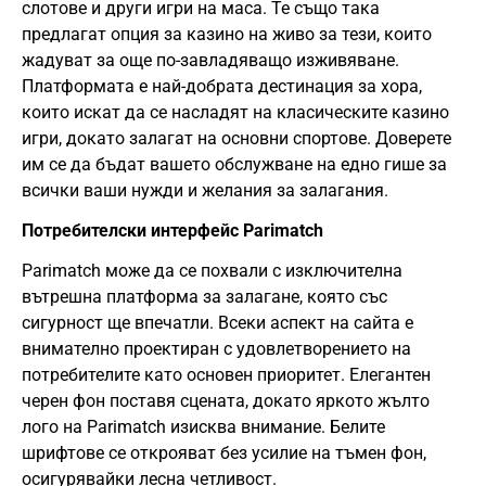
слотове и други игри на маса. Те също така
предлагат опция за казино на живо за тези, които
жадуват за още по-завладяващо изживяване.
Платформата е най-добрата дестинация за хора,
които искат да се насладят на класическите казино
игри, докато залагат на основни спортове. Доверете
им се да бъдат вашето обслужване на едно гише за
всички ваши нужди и желания за залагания.
Потребителски интерфейс Parimatch
Parimatch може да се похвали с изключителна
вътрешна платформа за залагане, която със
сигурност ще впечатли. Всеки аспект на сайта е
внимателно проектиран с удовлетворението на
потребителите като основен приоритет. Елегантен
черен фон поставя сцената, докато яркото жълто
лого на Parimatch изисква внимание. Белите
шрифтове се открояват без усилие на тъмен фон,
осигурявайки лесна четливост.