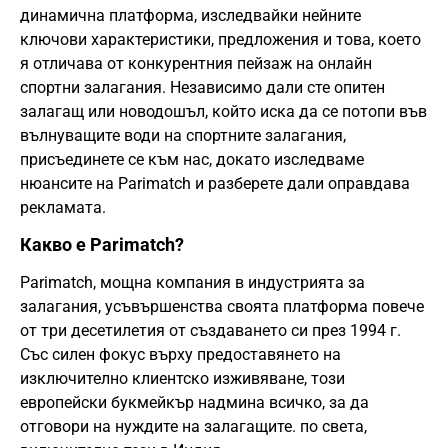
динамична платформа, изследвайки нейните
ключови характеристики, предложения и това, което
я отличава от конкурентния пейзаж на онлайн
спортни залагания. Независимо дали сте опитен
залагащ или новодошъл, който иска да се потопи във
вълнуващите води на спортните залагания,
присъединете се към нас, докато изследваме
нюансите на Parimatch и разберете дали оправдава
рекламата.
Какво е Parimatch?
Parimatch, мощна компания в индустрията за
залагания, усъвършенства своята платформа повече
от три десетилетия от създаването си през 1994 г.
Със силен фокус върху предоставянето на
изключително клиентско изживяване, този
европейски букмейкър надмина всичко, за да
отговори на нуждите на залагащите. по света,