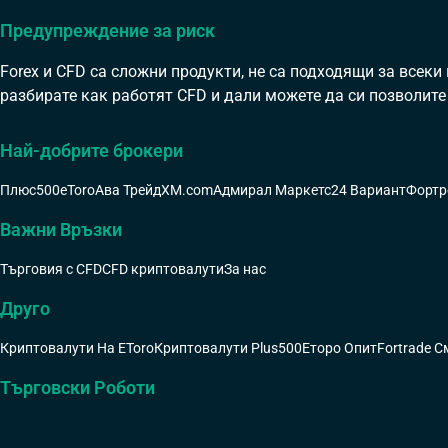
Предупреждение за риск
Forex и CFD са сложни продукти, не са подходящи за всеки
разбирате как работят CFD и дали можете да си позволите 
Най-добрите брокери
Плюс500
eToro
Ава Трейд
XM.com
Адмирал Маркетс
24 Вариант
Фортр
Важни Връзки
Търговия с CFD
CFD криптовалути
За нас
Друго
Криптовалути На EToro
Криптовалути Plus500
Еторо Опит
Fortrade С
Търговски Роботи