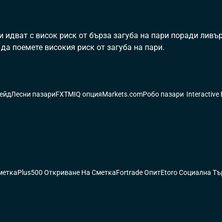
 и идват с висок риск от бърза загуба на пари поради лив
да поемете високия риск от загуба на пари.
ейд
Лесни пазари
FXTM
IQ опция
Markets.com
Робо пазари
Interactive
метка
Plus500 Откриване На Сметка
Fortrade Опит
Etoro Социална Т