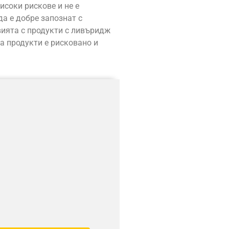
исоки рискове и не е
да е добре запознат с
вията с продукти с ливъридж
а продукти е рисковано и