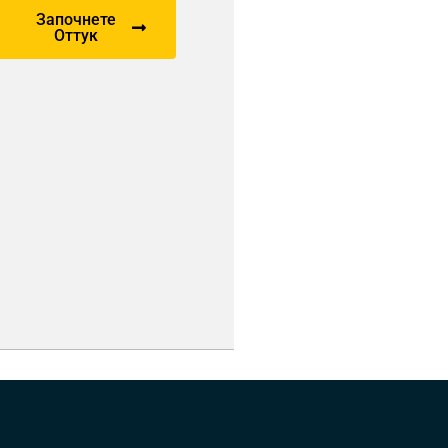
Започнете
Оттук