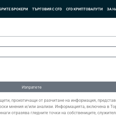
БРИТЕ БРОКЕРИ
ТЪРГОВИЯ С CFD
CFD КРИПТОВАЛУТИ
ЗА Н
Изпратете
и щети, произтичащи от разчитане на информация, представе
ски мнения и/или анализи. Информацията, включена в TopB
инаги отразява гледните точки на собствениците, служител