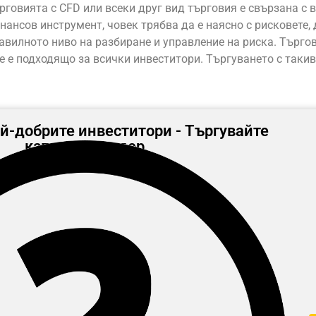
ърговията с CFD или всеки друг вид търговия е свързана с в
нансов инструмент, човек трябва да е наясно с рисковете, 
авилното ниво на разбиране и управление на риска. Търго
е е подходящо за всички инвеститори. Търгуването с такив
й-добрите инвеститори - Търгувайте
като милиардер