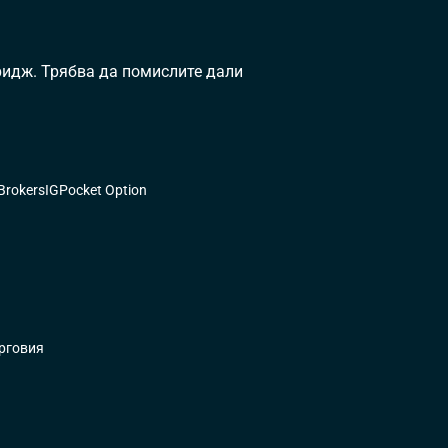
ъридж. Трябва да помислите дали
 Brokers
IG
Pocket Option
ърговия