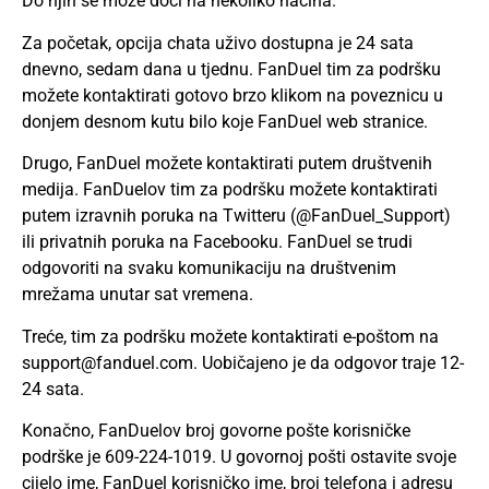
Do njih se može doći na nekoliko načina.
Za početak, opcija chata uživo dostupna je 24 sata
dnevno, sedam dana u tjednu. FanDuel tim za podršku
možete kontaktirati gotovo brzo klikom na poveznicu u
donjem desnom kutu bilo koje FanDuel web stranice.
Drugo, FanDuel možete kontaktirati putem društvenih
medija. FanDuelov tim za podršku možete kontaktirati
putem izravnih poruka na Twitteru (@FanDuel_Support)
ili privatnih poruka na Facebooku. FanDuel se trudi
odgovoriti na svaku komunikaciju na društvenim
mrežama unutar sat vremena.
Treće, tim za podršku možete kontaktirati e-poštom na
support@fanduel.com
. Uobičajeno je da odgovor traje 12-
24 sata.
Konačno, FanDuelov broj govorne pošte korisničke
podrške je 609-224-1019. U govornoj pošti ostavite svoje
cijelo ime, FanDuel korisničko ime, broj telefona i adresu