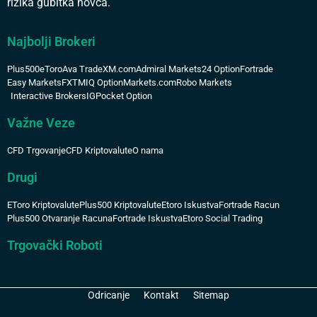
rizika gubitka novca.
Najbolji Brokeri
Plus500
eToro
Ava Trade
XM.com
Admiral Markets
24 Option
Fortrade
Easy Markets
FXTM
IQ Option
Markets.com
Robo Markets
Interactive Brokers
IG
Pocket Option
Važne Veze
CFD Trgovanje
CFD Kriptovalute
O nama
Drugi
EToro Kriptovalute
Plus500 Kriptovalute
Etoro Iskustva
Fortrade Racun
Plus500 Otvaranje Racuna
Fortrade Iskustva
Etoro Social Trading
Trgovački Roboti
Odricanje
Kontakt
Sitemap