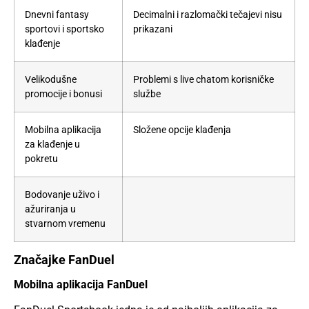
Dnevni fantasy
Decimalni i razlomački tečajevi nisu
sportovi i sportsko
prikazani
klađenje
Velikodušne
Problemi s live chatom korisničke
promocije i bonusi
službe
Mobilna aplikacija
Složene opcije klađenja
za klađenje u
pokretu
Bodovanje uživo i
ažuriranja u
stvarnom vremenu
Značajke FanDuel
Mobilna aplikacija FanDuel