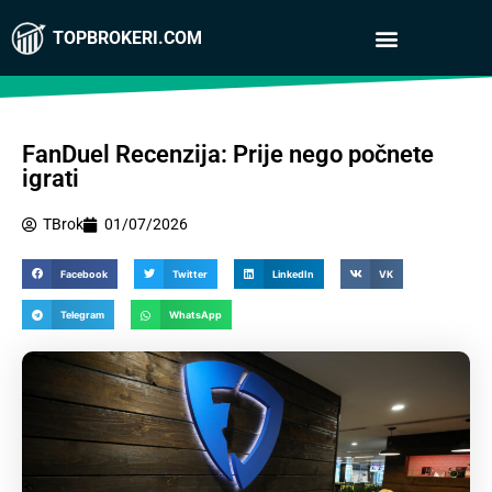
TOPBROKERI.COM
FanDuel Recenzija: Prije nego počnete
igrati
TBrok
01/07/2026
Facebook
Twitter
LinkedIn
VK
Telegram
WhatsApp