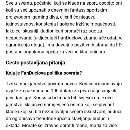
Sve u svemu, početnici koji se klade na sport, osobito oni
koji su već upoznati s dnevnim fantasy sportskim
proizvodom igaming diva, cijenit će njegovu
jednostavnost korištenja i goleme tržišne mogućnosti.
Iako će iskusniji kladioničari pronaći razloge za
negodovanje (uključujući FanDuelove zbunjujuće odabire
ograničenja uloga), ima dovoljno pozitivnih strana da FD
postane popularna opcija za većinu kladioničara.
Često postavljana pitanja
Koja je FanDuelova politika povrata?
Tvrtka nudi jamstvo povrata novca. Korisnici ispunjavaju
uvjete za naknadu od 100 dolara za prva natjecanja ili
prvi dan igre. Korisnici bi trebali biti svjesni da je ovo
jamstvo isključivo namijenjeno onima koji se prvi put
klade i koji su bili nezadovoljni svojim iskustvom, budući
da ograničava trenutne kupce u stavljanju budućih
oklada. Morate se izravno obratiti robnoj marki za više