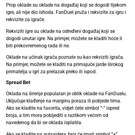
Prop oklade su oklade na događaj koji se dogodi tijekom
igre, ali nije dio ishoda. FanDuel pruža i rekvizite za igru i
rekvizite za igrače.
Rekviziti igre su oklade na određeni događaj koji se
dogodi unutar igre. Na primjer, možete se kladiti hoće li
biti prekovremenog rada ili ne.
Oklade na učinak igrača poznate su kao rekviziti igrača.
Na primjer, možete se kladiti na primajuće jarde širokog
primatelja u igri za prelazak preko ili ispod.
Spread Bet
Oklada na širenje popularan je oblik oklade na FanDuelu.
Uključuje klađenje na marginu poraza ili pobjede tima.
Ako se kladite na favorita, vidjet ćete simbol “-” ispred
broja, a tim mora pobijediti s razlikom većom od
navedenog da bi se oklada isplatila.
Ako se kladite na autsajdera, broj će imati simbol “+”