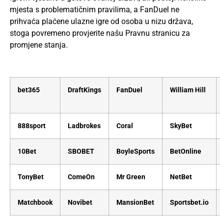
mjesta s problematičnim pravilima, a FanDuel ne
prihvaća plaćene ulazne igre od osoba u nizu država,
stoga povremeno provjerite našu Pravnu stranicu za
promjene stanja.
bet365
DraftKings
FanDuel
William Hill
888sport
Ladbrokes
Coral
SkyBet
10Bet
SBOBET
BoyleSports
BetOnline
TonyBet
ComeOn
Mr Green
NetBet
Matchbook
Novibet
MansionBet
Sportsbet.io