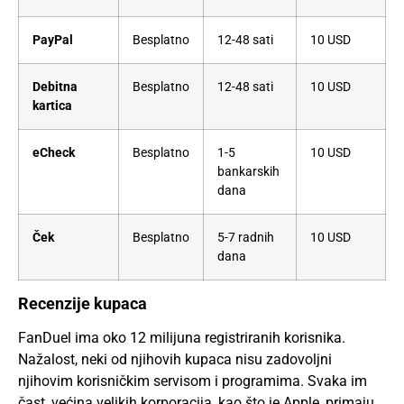
PayPal
Besplatno
12-48 sati
10 USD
Debitna
Besplatno
12-48 sati
10 USD
kartica
eCheck
Besplatno
1-5
10 USD
bankarskih
dana
Ček
Besplatno
5-7 radnih
10 USD
dana
Recenzije kupaca
FanDuel ima oko 12 milijuna registriranih korisnika.
Nažalost, neki od njihovih kupaca nisu zadovoljni
njihovim korisničkim servisom i programima. Svaka im
čast, većina velikih korporacija, kao što je Apple, primaju