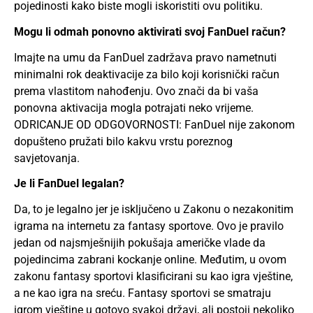
pojedinosti kako biste mogli iskoristiti ovu politiku.
Mogu li odmah ponovno aktivirati svoj FanDuel račun?
Imajte na umu da FanDuel zadržava pravo nametnuti
minimalni rok deaktivacije za bilo koji korisnički račun
prema vlastitom nahođenju. Ovo znači da bi vaša
ponovna aktivacija mogla potrajati neko vrijeme.
ODRICANJE OD ODGOVORNOSTI: FanDuel nije zakonom
dopušteno pružati bilo kakvu vrstu poreznog
savjetovanja.
Je li FanDuel legalan?
Da, to je legalno jer je isključeno u Zakonu o nezakonitim
igrama na internetu za fantasy sportove. Ovo je pravilo
jedan od najsmješnijih pokušaja američke vlade da
pojedincima zabrani kockanje online. Međutim, u ovom
zakonu fantasy sportovi klasificirani su kao igra vještine,
a ne kao igra na sreću. Fantasy sportovi se smatraju
igrom vještine u gotovo svakoj državi, ali postoji nekoliko