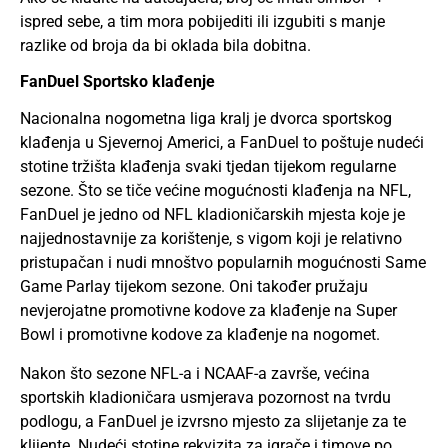
ispred sebe, a tim mora pobijediti ili izgubiti s manje
razlike od broja da bi oklada bila dobitna.
FanDuel Sportsko klađenje
Nacionalna nogometna liga kralj je dvorca sportskog
klađenja u Sjevernoj Americi, a FanDuel to poštuje nudeći
stotine tržišta klađenja svaki tjedan tijekom regularne
sezone. Što se tiče većine mogućnosti klađenja na NFL,
FanDuel je jedno od NFL kladioničarskih mjesta koje je
najjednostavnije za korištenje, s vigom koji je relativno
pristupačan i nudi mnoštvo popularnih mogućnosti Same
Game Parlay tijekom sezone. Oni također pružaju
nevjerojatne promotivne kodove za klađenje na Super
Bowl i promotivne kodove za klađenje na nogomet.
Nakon što sezone NFL-a i NCAAF-a završe, većina
sportskih kladioničara usmjerava pozornost na tvrdu
podlogu, a FanDuel je izvrsno mjesto za slijetanje za te
klijente. Nudeći stotine rekvizita za igrače i timove po