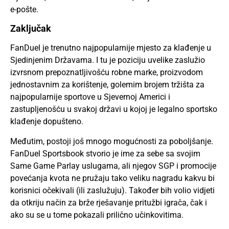
e-pošte.
Zaključak
FanDuel je trenutno najpopularnije mjesto za klađenje u
Sjedinjenim Državama. I tu je poziciju uvelike zaslužio
izvrsnom prepoznatljivošću robne marke, proizvodom
jednostavnim za korištenje, golemim brojem tržišta za
najpopularnije sportove u Sjevernoj Americi i
zastupljenošću u svakoj državi u kojoj je legalno sportsko
klađenje dopušteno.
Međutim, postoji još mnogo mogućnosti za poboljšanje.
FanDuel Sportsbook stvorio je ime za sebe sa svojim
Same Game Parlay uslugama, ali njegov SGP i promocije
povećanja kvota ne pružaju tako veliku nagradu kakvu bi
korisnici očekivali (ili zaslužuju). Također bih volio vidjeti
da otkriju način za brže rješavanje pritužbi igrača, čak i
ako su se u tome pokazali prilično učinkovitima.