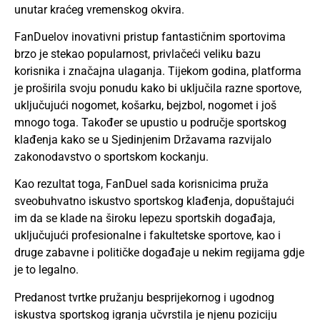
unutar kraćeg vremenskog okvira.
FanDuelov inovativni pristup fantastičnim sportovima
brzo je stekao popularnost, privlačeći veliku bazu
korisnika i značajna ulaganja. Tijekom godina, platforma
je proširila svoju ponudu kako bi uključila razne sportove,
uključujući nogomet, košarku, bejzbol, nogomet i još
mnogo toga. Također se upustio u područje sportskog
klađenja kako se u Sjedinjenim Državama razvijalo
zakonodavstvo o sportskom kockanju.
Kao rezultat toga, FanDuel sada korisnicima pruža
sveobuhvatno iskustvo sportskog klađenja, dopuštajući
im da se klade na široku lepezu sportskih događaja,
uključujući profesionalne i fakultetske sportove, kao i
druge zabavne i političke događaje u nekim regijama gdje
je to legalno.
Predanost tvrtke pružanju besprijekornog i ugodnog
iskustva sportskog igranja učvrstila je njenu poziciju