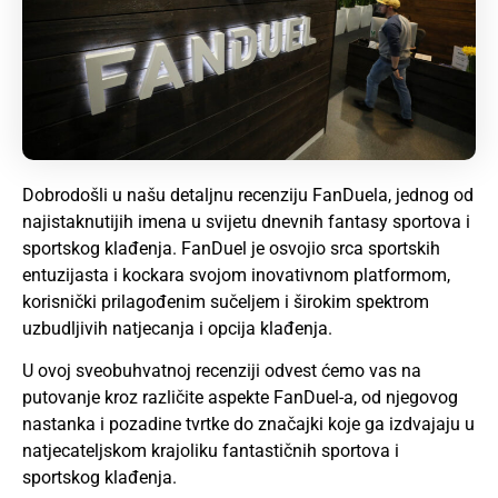
Dobrodošli u našu detaljnu recenziju FanDuela, jednog od
najistaknutijih imena u svijetu dnevnih fantasy sportova i
sportskog klađenja. FanDuel je osvojio srca sportskih
entuzijasta i kockara svojom inovativnom platformom,
korisnički prilagođenim sučeljem i širokim spektrom
uzbudljivih natjecanja i opcija klađenja.
U ovoj sveobuhvatnoj recenziji odvest ćemo vas na
putovanje kroz različite aspekte FanDuel-a, od njegovog
nastanka i pozadine tvrtke do značajki koje ga izdvajaju u
natjecateljskom krajoliku fantastičnih sportova i
sportskog klađenja.