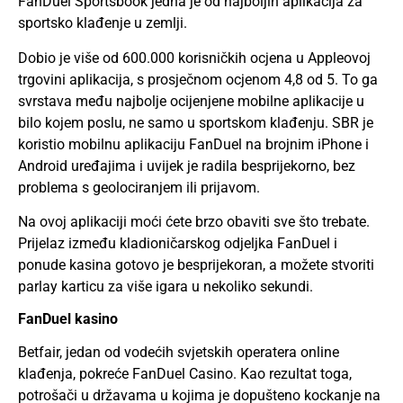
FanDuel Sportsbook jedna je od najboljih aplikacija za
sportsko klađenje u zemlji.
Dobio je više od 600.000 korisničkih ocjena u Appleovoj
trgovini aplikacija, s prosječnom ocjenom 4,8 od 5. To ga
svrstava među najbolje ocijenjene mobilne aplikacije u
bilo kojem poslu, ne samo u sportskom klađenju. SBR je
koristio mobilnu aplikaciju FanDuel na brojnim iPhone i
Android uređajima i uvijek je radila besprijekorno, bez
problema s geolociranjem ili prijavom.
Na ovoj aplikaciji moći ćete brzo obaviti sve što trebate.
Prijelaz između kladioničarskog odjeljka FanDuel i
ponude kasina gotovo je besprijekoran, a možete stvoriti
parlay karticu za više igara u nekoliko sekundi.
FanDuel kasino
Betfair, jedan od vodećih svjetskih operatera online
klađenja, pokreće FanDuel Casino. Kao rezultat toga,
potrošači u državama u kojima je dopušteno kockanje na