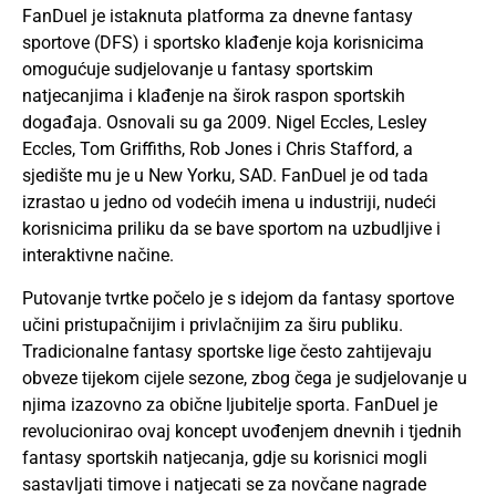
FanDuel je istaknuta platforma za dnevne fantasy
sportove (DFS) i sportsko klađenje koja korisnicima
omogućuje sudjelovanje u fantasy sportskim
natjecanjima i klađenje na širok raspon sportskih
događaja. Osnovali su ga 2009. Nigel Eccles, Lesley
Eccles, Tom Griffiths, Rob Jones i Chris Stafford, a
sjedište mu je u New Yorku, SAD. FanDuel je od tada
izrastao u jedno od vodećih imena u industriji, nudeći
korisnicima priliku da se bave sportom na uzbudljive i
interaktivne načine.
Putovanje tvrtke počelo je s idejom da fantasy sportove
učini pristupačnijim i privlačnijim za širu publiku.
Tradicionalne fantasy sportske lige često zahtijevaju
obveze tijekom cijele sezone, zbog čega je sudjelovanje u
njima izazovno za obične ljubitelje sporta. FanDuel je
revolucionirao ovaj koncept uvođenjem dnevnih i tjednih
fantasy sportskih natjecanja, gdje su korisnici mogli
sastavljati timove i natjecati se za novčane nagrade