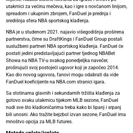
utakmici za većinu mečeva, kao i igre s novčanom linijom,
spreadom i ukupnim zbrojem, FanDuel je prednja i
središnja sfera NBA sportskog klađenja.
NBA je u studenom 2021. najavio višegodišnja proširena
partnerstva, čime su DraftKings i FanDuel Group postali
suslužbeni partneri NBA sportskog klađenja. FanDuel će
postati jedini predstavljajući partner tjednog NBABet
Showa na NBA TV-u svakog ponedjeljka navečer,
proširujući svoj postojeći ugovor koji je započeo 2014.
Kao dio novog ugovora, fanovi mogu odabrati da vide
FanDuel koeficijente na NBA.com stranici igara.
Sa stotinama glavnih i sekundarnih tržišta klađenja za
gotovo svaku utakmicu tijekom MLB sezone, FanDuel
nudi sve što kladioničarima treba kako bi lipanj i srpanj
bili unosni. Ako tražite bejzbol izvan sezone, FanDuel ima
mnoštvo opcija za MLB futures.
Metode uplate/isplate