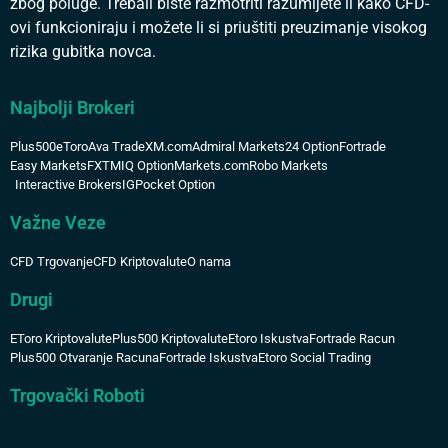
zbog poluge. Trebali biste razmotriti razumijete li kako CFD-
ovi funkcioniraju i možete li si priuštiti preuzimanje visokog
rizika gubitka novca.
Najbolji Brokeri
Plus500
eToro
Ava Trade
XM.com
Admiral Markets
24 Option
Fortrade
Easy Markets
FXTM
IQ Option
Markets.com
Robo Markets
Interactive Brokers
IG
Pocket Option
Važne Veze
CFD Trgovanje
CFD Kriptovalute
O nama
Drugi
EToro Kriptovalute
Plus500 Kriptovalute
Etoro Iskustva
Fortrade Racun
Plus500 Otvaranje Racuna
Fortrade Iskustva
Etoro Social Trading
Trgovački Roboti