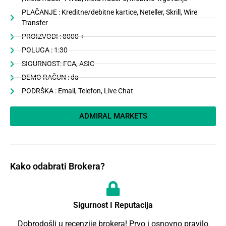
PLAČANJE : Kreditne/debitne kartice, Neteller, Skrill, Wire
Transfer
PROIZVODI : 8000 +
POLUGA : 1:30
SIGURNOST: FCA, ASIC
DEMO RAČUN : da
PODRŠKA : Email, Telefon, Live Chat
ADMIRAL MARKETS
Kako odabrati Brokera?
Sigurnost I Reputacija
Dobrodošli u recenzije brokera! Prvo i osnovno pravilo