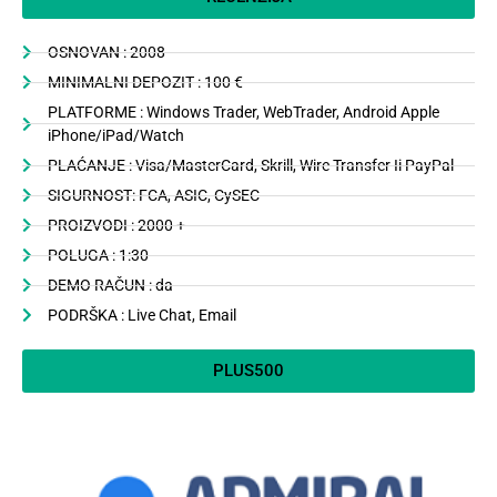
OSNOVAN : 2008
MINIMALNI DEPOZIT : 100 €
PLATFORME : Windows Trader, WebTrader, Android Apple
iPhone/iPad/Watch
PLAĆANJE : Visa/MasterCard, Skrill, Wire Transfer Ii PayPal
SIGURNOST: FCA, ASIC, CySEC
PROIZVODI : 2000 +
POLUGA : 1:30
DEMO RAČUN : da
PODRŠKA : Live Chat, Email
PLUS500