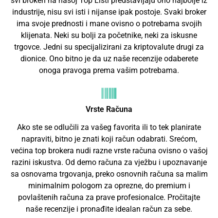
svi brokeri na našoj Top Listi predstavljaju ono najbolje iz
industrije, nisu svi isti i nijanse ipak postoje. Svaki broker
ima svoje prednosti i mane ovisno o potrebama svojih
klijenata. Neki su bolji za početnike, neki za iskusne
trgovce. Jedni su specijalizirani za kriptovalute drugi za
dionice. Ono bitno je da uz naše recenzije odaberete
onoga pravoga prema vašim potrebama.
Vrste Računa
Ako ste se odlučili za vašeg favorita ili to tek planirate
napraviti, bitno je znati koji račun odabrati. Srećom,
većina top brokera nudi razne vrste računa ovisno o vašoj
razini iskustva. Od demo računa za vježbu i upoznavanje
sa osnovama trgovanja, preko osnovnih računa sa malim
minimalnim pologom za oprezne, do premium i
povlaštenih računa za prave profesionalce. Pročitajte
naše recenzije i pronađite idealan račun za sebe.