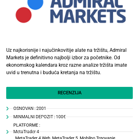
Uz najkorisnije i najučinkovitije alate na tržištu, Admiral
Markets
je definitivno najbolji izbor za početnike. Od
ekonomskog kalendara kroz razne analize tržišta imate
uvid u trenutna i buduća kretanja na tržištu.
RECENZIJA
OSNOVAN : 2001
MINMALNI DEPOZIT : 100€
PLATFORME :
MetaTrader 4
, MetaTrader 4 Web, MetaTrader 5, Mobilno Trgovanje