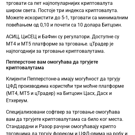
трговати са пет најпопуларнијих криптовалута
широм света. Постоје три индекса криптовалута.
Можете искористити до 5-1, трговати са минималним
повећањем од 0,10 и почети са 10 долара Битцоин.
АСИЦ, ЦиСЕЦ и БаФин су регулатори. Доступне су
МТ4 и МТ5 платформе за трговање. цТрадер је
најпогоднији за трговање криптовалутама.
Пепперстоне вам омогућава да тргујете
криптовалутама
Клијенти Пепперстоне-а имају могућност да тргују
ЦФД производима користећи три моћне платформе
(МТ4, МТ5 и цТрадер) на Битцоин Цасх, Дасх и
Етхереум.
Специјализовани софтвер за трговање омогућава
вам да тргујете криптовалутама са било ког места.
Стандардни и Разор рачуни омогућавају крипто
трговцима да тргују фореком и ЦФД-овима на робу и