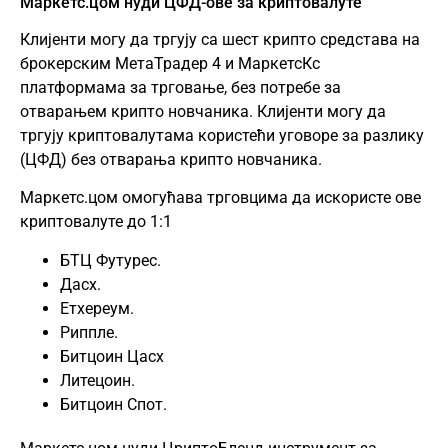
Маркетс.цом нуди ЦФД-ове за криптовалуте
Клијенти могу да тргују са шест крипто средстава на
брокерским МетаТрадер 4 и МаркетсКс
платформама за трговање, без потребе за
отварањем крипто новчаника. Клијенти могу да
тргују криптовалутама користећи уговоре за разлику
(ЦФД) без отварања крипто новчаника.
Маркетс.цом омогућава трговцима да искористе ове
криптовалуте до 1:1
БТЦ Футурес.
Дасх.
Етхереум.
Риппле.
Битцоин Цасх
Литецоин.
Битцоин Спот.