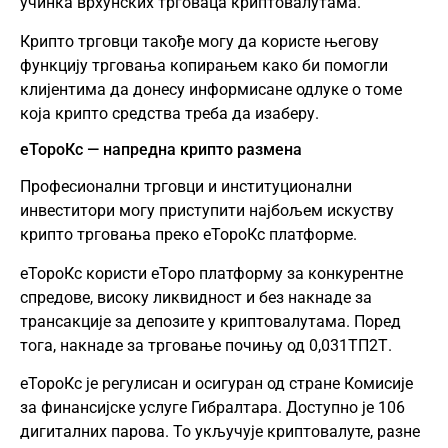
учинка врхунских трговаца криптовалутама.
Крипто трговци такође могу да користе његову
функцију трговања копирањем како би помогли
клијентима да донесу информисане одлуке о томе
која крипто средства треба да изаберу.
еТороКс — напредна крипто размена
Професионални трговци и институционални
инвеститори могу приступити најбољем искуству
крипто трговања преко еТороКс платформе.
еТороКс користи еТоро платформу за конкурентне
спредове, високу ликвидност и без накнаде за
трансакције за депозите у криптовалутама. Поред
тога, накнаде за трговање почињу од 0,031ТП2Т.
еТороКс је регулисан и осигуран од стране Комисије
за финансијске услуге Гибралтара. Доступно је 106
дигиталних парова. То укључује криптовалуте, разне