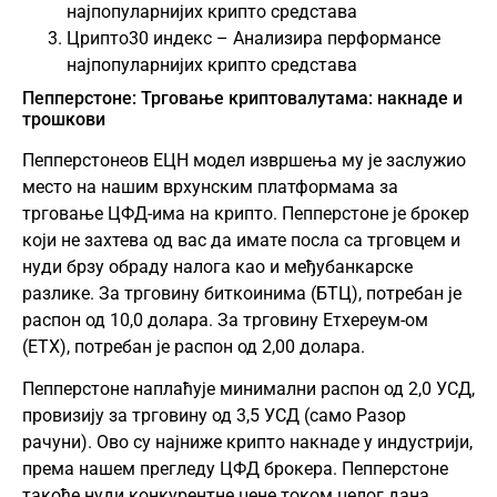
најпопуларнијих крипто средстава
Црипто30 индекс – Анализира перформансе
најпопуларнијих крипто средстава
Пепперстоне: Трговање криптовалутама: накнаде и
трошкови
Пепперстонеов ЕЦН модел извршења му је заслужио
место на нашим врхунским платформама за
трговање ЦФД-има на крипто. Пепперстоне је брокер
који не захтева од вас да имате посла са трговцем и
нуди брзу обраду налога као и међубанкарске
разлике. За трговину биткоинима (БТЦ), потребан је
распон од 10,0 долара. За трговину Етхереум-ом
(ЕТХ), потребан је распон од 2,00 долара.
Пепперстоне наплаћује минимални распон од 2,0 УСД,
провизију за трговину од 3,5 УСД (само Разор
рачуни). Ово су најниже крипто накнаде у индустрији,
према нашем прегледу ЦФД брокера. Пепперстоне
такође нуди конкурентне цене током целог дана.