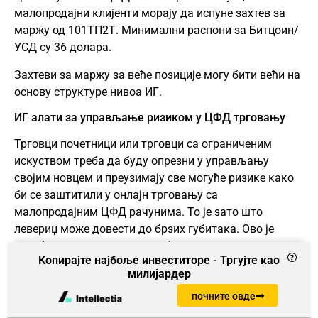
малопродајни клијенти морају да испуне захтев за
маржу од 101ТП2Т. Минимални распони за Битцоин/
УСД су 36 долара.
Захтеви за маржу за веће позиције могу бити већи на
основу структуре нивоа ИГ.
ИГ алати за управљање ризиком у ЦФД трговању
Трговци почетници или трговци са ограниченим
искуством треба да буду опрезни у управљању
својим новцем и преузимају све могуће ризике како
би се заштитили у онлајн трговању са
малопродајним ЦФД рачунима. То је зато што
левериџ може довести до брзих губитака. Ово је
посебно евидентно на нестабилном тржишту
Копирајте најбоље инвеститоре - Тргујте као
криптовалута.
милијардер
ИГ нуди неколико алата за управљање ризиком:
почните овде
Налози за заустављање губитка – Овај