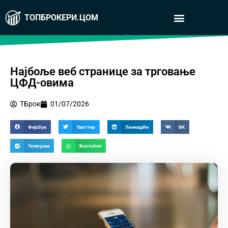
ТОПБРОКЕРИ.ЦОМ
Најбоље веб странице за трговање
ЦФД-овима
ТБрок
01/07/2026
Фејсбук
Твиттер
ЛинкедИн
ВК
Телеграм
ВхатсАпп