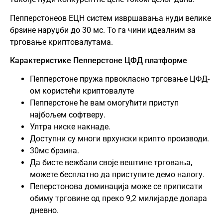
Пепперстонеов ЕЦН систем извршавања нуди велике
брзине наруџби до 30 мс. То га чини идеалним за
трговање криптовалутама.
Карактеристике Пепперстоне ЦФД платформе
Пепперстоне пружа првокласно трговање ЦФД-
ом користећи криптовалуте
Пепперстоне ће вам омогућити приступ
најбољем софтверу.
Ултра ниске накнаде.
Доступни су многи врхунски крипто производи.
30мс брзина.
Да бисте вежбали своје вештине трговања,
можете бесплатно да приступите демо налогу.
Пеперстонова доминација може се приписати
обиму трговине од преко 9,2 милијарде долара
дневно.