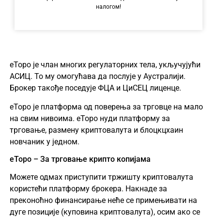
налогом!
еТоро је члан многих регулаторних тела, укључујући
АСИЦ. То му омогућава да послује у Аустралији.
Брокер такође поседује ФЦА и ЦиСЕЦ лиценце.
еТоро је платформа од поверења за трговце на мало
на свим нивоима. еТоро нуди платформу за
трговање, размену криптовалута и блоцкцхаин
новчаник у једном.
еТоро – За трговање крипто копијама
Можете одмах приступити тржишту криптовалута
користећи платформу брокера. Накнаде за
преконоћно финансирање неће се примењивати на
дуге позиције (куповина криптовалута), осим ако се