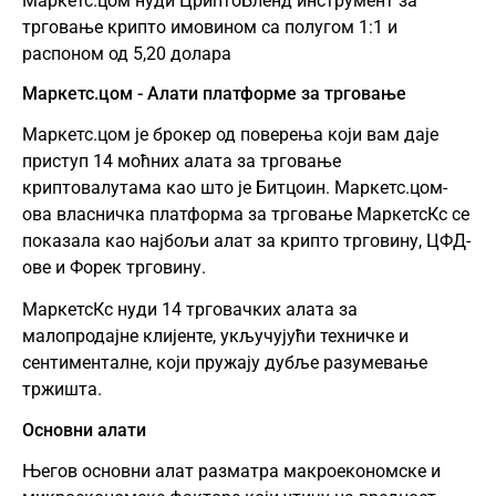
Маркетс.цом нуди ЦриптоБленд инструмент за
трговање крипто имовином са полугом 1:1 и
распоном од 5,20 долара
Маркетс.цом - Алати платформе за трговање
Маркетс.цом је брокер од поверења који вам даје
приступ 14 моћних алата за трговање
криптовалутама као што је Битцоин. Маркетс.цом-
ова власничка платформа за трговање МаркетсКс се
показала као најбољи алат за крипто трговину, ЦФД-
ове и Форек трговину.
МаркетсКс нуди 14 трговачких алата за
малопродајне клијенте, укључујући техничке и
сентименталне, који пружају дубље разумевање
тржишта.
Основни алати
Његов основни алат разматра макроекономске и