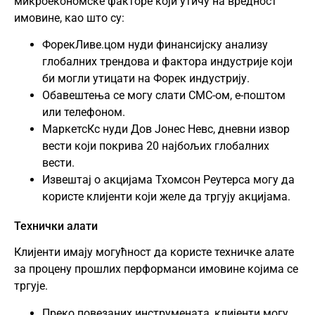
микроекономске факторе који утичу на вредност
имовине, као што су:
ФорекЛиве.цом нуди финансијску анализу
глобалних трендова и фактора индустрије који
би могли утицати на Форек индустрију.
Обавештења се могу слати СМС-ом, е-поштом
или телефоном.
МаркетсКс нуди Дов Јонес Невс, дневни извор
вести који покрива 20 најбољих глобалних
вести.
Извештај о акцијама Тхомсон Реутерса могу да
користе клијенти који желе да тргују акцијама.
Технички алати
Клијенти имају могућност да користе техничке алате
за процену прошлих перформанси имовине којима се
тргује.
Преко повезаних инструмената, клијенти могу