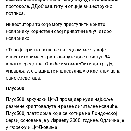
протоколе, ДДоС заштиту и опције вишеструких
потписа.
Инвеститори такође могу приступити крипто
новчанику користећи свој приватни кључ еТоро
новчаника.
еТоро је крипто решење на једном месту које
инвеститорима у криптовалуте даје приступ 94
крипто средства. Ово ће им омогућити да тргују,
управљају, складиште и шпекулишу о кретању цена
ових средстава.
Плус500
Плус500
, врхунски ЦФД провајдер нуди најбоље
размене криптовалута и разне дигиталне новчиће.
Плус500, платформа која се котира на Лондонској
берзи, основана је у Израелу 2008. године. Одлична је
у Форек-у и ЦФД-овима.