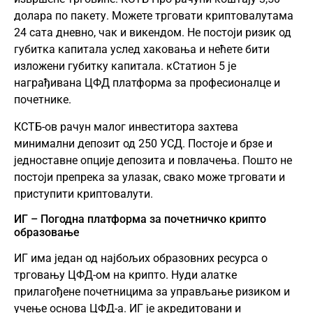
долара по пакету. Можете трговати криптовалутама
24 сата дневно, чак и викендом. Не постоји ризик од
губитка капитала услед хаковања и нећете бити
изложени губитку капитала. кСтатион 5 је
награђивана ЦФД платформа за професионалце и
почетнике.
КСТБ-ов рачун малог инвеститора захтева
минимални депозит од 250 УСД. Постоје и брзе и
једноставне опције депозита и повлачења. Пошто не
постоји препрека за улазак, свако може трговати и
приступити криптовалути.
ИГ – Погодна платформа за почетничко крипто
образовање
ИГ има један од најбољих образовних ресурса о
трговању ЦФД-ом на крипто. Нуди алатке
прилагођене почетницима за управљање ризиком и
учење основа ЦФД-а. ИГ је акредитовани и