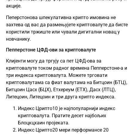
акције.
Пеперстонова шпекулативна крипто имовина не
захтева од вас да размењујете криптовалуте да бисте
користили тржиште или чували дигитални новац у
новчанику.
Пепперстоне ЦФД-ови за криптовалуте
Клијенти могу да тргују са пет ЦФД-ова за
криптовалуте током радног времена Пепперстоне-а и
три индекса криптовалута. Можете трговати
криптовалутама са фиат валутама на Битцоин (БТЦ),
Битцоин Цасх (БЦХ), Етхереум (ЕТХ), Дасх (ЛТЦ),
Литецоин, Литецоин и три друга крипто индекса.
Индекс Црипто10 је најпопуларнији индекс
криптовалута. Пратите десет најбољих
Блоцкцхаин пројеката.
Индекс Црипто20 мери перформансе 20