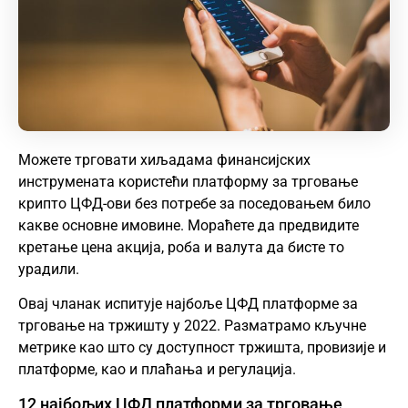
Можете трговати хиљадама финансијских
инструмената користећи платформу за трговање
крипто
ЦФД-ови без потребе за поседовањем било
какве основне имовине. Мораћете да предвидите
кретање цена акција, роба и валута да бисте то
урадили.
Овај чланак испитује најбоље ЦФД платформе за
трговање на тржишту у 2022. Разматрамо кључне
метрике као што су доступност тржишта, провизије и
платформе, као и плаћања и регулација.
12 најбољих ЦФД платформи за трговање