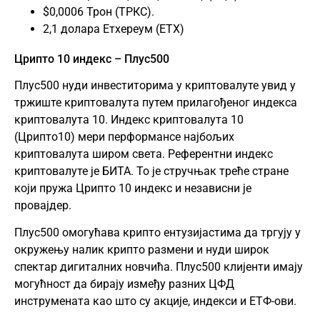
$0,0006 Трон (ТРКС).
2,1 долара Етхереум (ЕТХ)
Црипто 10 индекс – Плус500
Плус500 нуди инвеститорима у криптовалуте увид у
тржиште криптовалута путем прилагођеног индекса
криптовалута 10. Индекс криптовалута 10
(Црипто10) мери перформансе најбољих
криптовалута широм света. Референтни индекс
криптовалуте је БИТА. То је стручњак треће стране
који пружа Црипто 10 индекс и независни је
провајдер.
Плус500 омогућава крипто ентузијастима да тргују у
окружењу налик крипто размени и нуди широк
спектар дигиталних новчића. Плус500 клијенти имају
могућност да бирају између разних ЦФД
инструмената као што су акције, индекси и ЕТФ-ови.