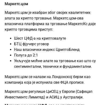
Маркетс.цом
Маркетс.цом је изабран због својих квалитетних
алата за крипто трговање. Маркетс.цом-ова
власничка платформа за трговање МаркетсКс даје
крипто трговцима приступ:
Шест ЦФД-а на криптовалуте
БТЦ фјучерс уговор
Наш власнички индекс ЦриптоБленд
Полуга до 2:1
Укључује моћне алате за трговање као што су
сентиментални, технички и фундаментални.
Маркетс.цом се налази на Лондонској берзи као
компанија која је испунила све ФЦА прописе.
Маркетс.цом регулише ЦиСЕЦ у Европи (Сафецап
Инвестментс Лимитед) и АСИЦ у Аустралији.