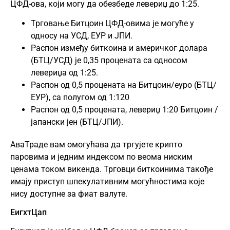
ЦФД-ова, који могу да обезбеде левериџ до 1:25.
Трговање Битцоин ЦФД-овима је могуће у
односу на УСД, ЕУР и ЈПИ.
Распон између биткоина и америчког долара
(БТЦ/УСД) је 0,35 процената са односом
левериџа од 1:25.
Распон од 0,5 процената на Битцоин/еуро (БТЦ/
ЕУР), са полугом од 1:120
Распон од 0,5 процената, левериџ 1:20 Битцоин /
јапански јен (БТЦ/ЈПИ).
АваТраде вам омогућава да тргујете крипто
паровима и једним индексом по веома ниским
ценама током викенда. Трговци биткоинима такође
имају приступ шпекулативним могућностима које
нису доступне за фиат валуте.
ЕигхтЦап