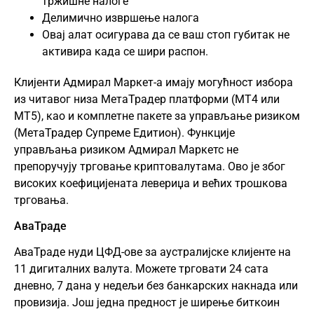
тржишне налоге
Делимично извршење налога
Овај алат осигурава да се ваш стоп губитак не
активира када се шири распон.
Клијенти Адмирал Маркет-а имају могућност избора
из читавог низа МетаТрадер платформи (
МТ4
или
МТ5), као и комплетне пакете за управљање ризиком
(МетаТрадер Супреме Едитион). Функције
управљања ризиком Адмирал Маркетс не
препоручују трговање криптовалутама. Ово је због
високих коефицијената левериџа и већих трошкова
трговања.
АваТраде
АваТраде
нуди ЦФД-ове за аустралијске клијенте на
11 дигиталних валута. Можете трговати 24 сата
дневно, 7 дана у недељи без банкарских накнада или
провизија. Још једна предност је ширење биткоин