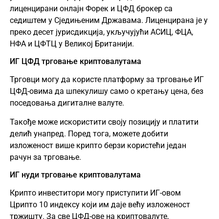
лиценцирани онлајн Форек и ЦФД брокер са
седиштем у Сједињеним Државама. Лиценцирана је у
преко десет јурисдикција, укључујући АСИЦ, ФЦА,
НФА и ЦФТЦ у Великој Британији.
ИГ ЦФД трговање криптовалутама
Трговци могу да користе платформу за трговање ИГ
ЦФД-овима да шпекулишу само о кретању цена, без
поседовања дигиталне валуте.
Такође може искористити своју позицију и платити
делић унапред. Поред тога, можете добити
изложеност више крипто берзи користећи један
рачун за трговање.
ИГ нуди трговање криптовалутама
Крипто инвеститори могу приступити ИГ-овом
Црипто 10 индексу који им даје већу изложеност
тржишту. За све ЦФД-ове на криптовалуте,