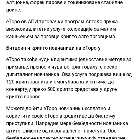
алтцоине, форек парове и токенизоване стабилне
цоине.
еТоро-ов АПИ трговачки програм АлгоКс пружа
висококвалитетне услуге колокације са малим
кашњењем за трговце крипто алго трговцима.
Битцоин и крипто новчаници на еТоро-у
еТоро такође нуди клијентима једноставне методе за
примање, пренос и чување криптовалуте преко
дигиталног новчаника. Ова услуга подржава више од
120 криптовалута и омогућава клијентима да
конвертују преко 500 крипто средстава у друге
крипто парове.
Можете добити еТоро новчаник бесплатно и
користити своје еТоро акредитиве да бисте му
приступили. Напредне мере безбедности новчаника
штите клијенте од неовлашћеног приступа. Ове
безбедносне карактеристике укључују стандардне