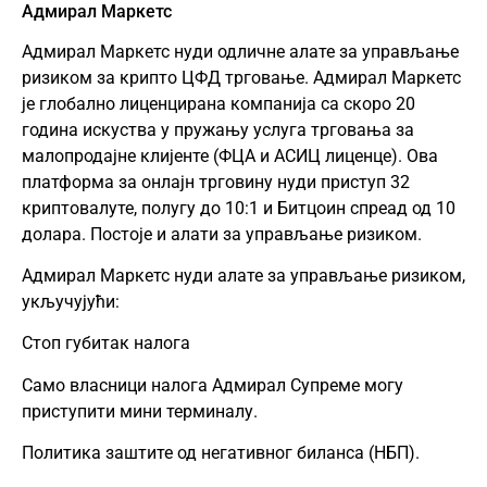
Адмирал Маркетс
Адмирал Маркетс
нуди одличне алате за управљање
ризиком за крипто ЦФД трговање. Адмирал Маркетс
је глобално лиценцирана компанија са скоро 20
година искуства у пружању услуга трговања за
малопродајне клијенте (ФЦА и АСИЦ лиценце). Ова
платформа за онлајн трговину нуди приступ 32
криптовалуте, полугу до 10:1 и Битцоин спреад од 10
долара. Постоје и алати за управљање ризиком.
Адмирал Маркетс нуди алате за управљање ризиком,
укључујући:
Стоп губитак налога
Само власници налога Адмирал Супреме могу
приступити мини терминалу.
Политика заштите од негативног биланса (НБП).