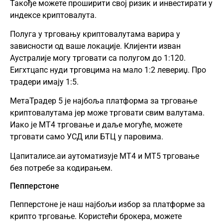
Такође можете проширити свој ризик и инвестирати у
индексе криптовалута.
Полуга у трговању криптовалутама варира у
зависности од ваше локације. Клијенти изван
Аустралије могу трговати са полугом до 1:120.
Еигхтцапс нуди трговцима на мало 1:2 левериџ. Про
традери имају 1:5.
МетаТрадер 5 је најбоља платформа за трговање
криптовалутама јер може трговати свим валутама.
Иако је МТ4 трговање и даље могуће, можете
трговати само УСД или БТЦ у паровима.
Цапиталисе.аи аутоматизује МТ4 и МТ5 трговање
без потребе за кодирањем.
Пепперстоне
Пепперстоне је наш најбољи избор за платформе за
крипто трговање. Користећи брокера, можете