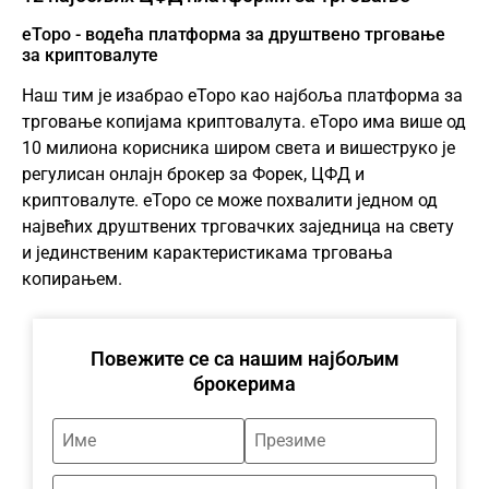
еТоро - водећа платформа за друштвено трговање
за криптовалуте
Наш тим је изабрао
еТоро
као најбоља платформа за
трговање копијама криптовалута. еТоро има више од
10 милиона корисника широм света и вишеструко је
регулисан онлајн брокер за Форек, ЦФД и
криптовалуте. еТоро се може похвалити једном од
највећих друштвених трговачких заједница на свету
и јединственим карактеристикама трговања
копирањем.
Повежите се са нашим најбољим
брокерима