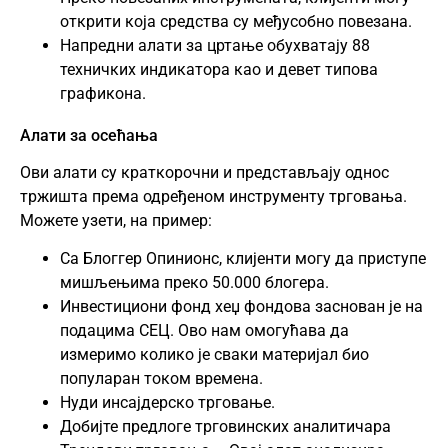
открити која средства су међусобно повезана.
Напредни алати за цртање обухватају 88
техничких индикатора као и девет типова
графикона.
Алати за осећања
Ови алати су краткорочни и представљају однос
тржишта према одређеном инструменту трговања.
Можете узети, на пример:
Са Блоггер Опинионс, клијенти могу да приступе
мишљењима преко 50.000 блогера.
Инвестициони фонд хеџ фондова заснован је на
подацима СЕЦ. Ово нам омогућава да
измеримо колико је сваки материјал био
популаран током времена.
Нуди инсајдерско трговање.
Добијте предлоге трговинских аналитичара