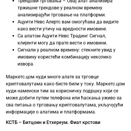
Трендови трговања – Овај алат анализира
тржишне трендове у реалном времену
анализирајући трговање на платформи.
Ацуити Невс Алертс вам омогућава да видите
како вести утичу на вредности имовине.
Са алатом Ацуити Невс Традинг Сигнал,
клијенти могу да прате вести о имовини.
Сигнали у реалном времену: стекните увид у
имовину користећи комбинацију неколико
извора.
Маркетс.цом нуди многе алате за трговце
криптовалутама како бисте били у току. Маркетс.цом
нуди наменски тим за корисничку подршку који се
може добити путем телефона или ћаскања уживо за
сва питања о трговању криптовалутама, укључујући
информације о алатима и платформама.
КСТБ – Битцоин и Етхереум. Фиат крстови