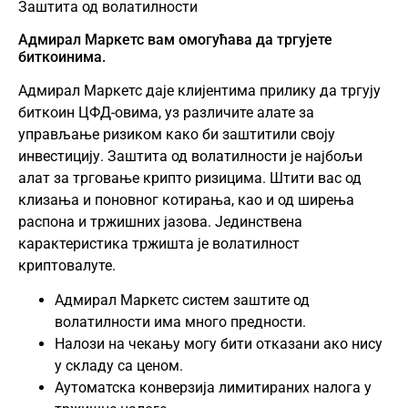
Заштита од волатилности
Адмирал Маркетс вам омогућава да тргујете
биткоинима.
Адмирал Маркетс даје клијентима прилику да тргују
биткоин ЦФД-овима, уз различите алате за
управљање ризиком како би заштитили своју
инвестицију. Заштита од волатилности је најбољи
алат за трговање крипто ризицима. Штити вас од
клизања и поновног котирања, као и од ширења
распона и тржишних јазова. Јединствена
карактеристика тржишта је волатилност
криптовалуте.
Адмирал Маркетс систем заштите од
волатилности има много предности.
Налози на чекању могу бити отказани ако нису
у складу са ценом.
Аутоматска конверзија лимитираних налога у