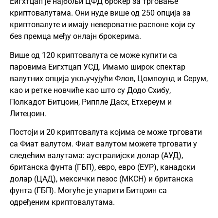
Еигхтцап је најбољи ЦФД брокер за трговање
криптовалутама. Они нуде више од 250 опција за
криптовалуте и имају невероватне распоне који су
без премца међу онлајн брокерима.
Више од 120 криптовалута се може купити са
паровима Еигхтцап УСД. Имамо широк спектар
валутних опција укључујући Флов, Цомпоунд и Серум,
као и ретке новчиће као што су Додо Схибу,
Полкадот Битцоин, Риппле
Дасх
, Етхереум и
Литецоин.
Постоји и 20 криптовалута којима се може трговати
са Фиат валутом. Фиат валутом можете трговати у
следећим валутама: аустралијски долар (АУД),
британска фунта (ГБП), евро, евро (ЕУР), канадски
долар (ЦАД), мексички пезос (МКСН) и британска
фунта (ГБП). Могуће је упарити Битцоин са
одређеним криптовалутама.