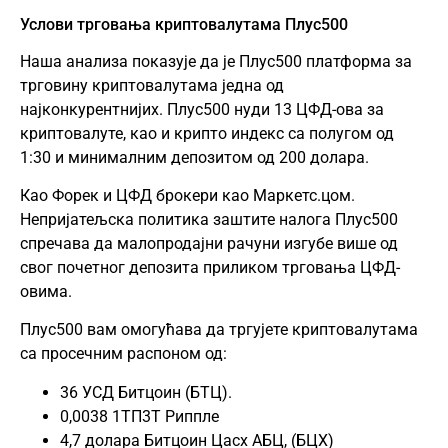
Услови трговања криптовалутама Плус500
Наша анализа показује да је Плус500 платформа за
трговину криптовалутама једна од
најконкурентнијих. Плус500 нуди 13 ЦФД-ова за
криптовалуте, као и крипто индекс са полугом од
1:30 и минималним депозитом од 200 долара.
Као Форек и ЦФД брокери као
Маркетс.цом
.
Непријатељска политика заштите налога Плус500
спречава да малопродајни рачуни изгубе више од
свог почетног депозита приликом трговања ЦФД-
овима.
Плус500 вам омогућава да тргујете криптовалутама
са просечним распоном од:
36 УСД Битцоин (БТЦ).
0,0038 1ТП3Т Риппле
4,7 долара Битцоин Цасх АБЦ, (
БЦХ
)