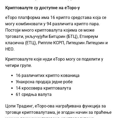
Криптовалуте су доступне на еТоро-у
еТоро платформа има 16 крипто средстава која се
могу комбиновати у 94 различита крипто пара.
Постоји много криптовалута којима се може
трговати, укључујући
Битцоин
(БТЦ),
Етхереум
класична (
ЕТЦ
), Риппле КСРП,
Литецоин
Литецоин и
НЕО.
Криптовалуте које нуди еТоро могу се поделити у
четири групе.
16 различитих крипто кованица
Унакрсна продаја једне робе
14 кросовера криптовалута
61 средња валута
Цопи Традинг, еТоро-ова награђивана функција за
трговце криптовалутама, је згодан начин за праћење