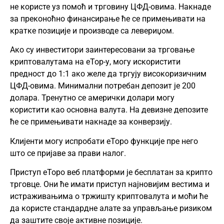
не користе уз помоћ и трговину ЦФД-овима. Накнаде
за преконоћно финансирање ће се примењивати на
кратке позиције и производе са левериџом.
Ако су инвеститори заинтересовани за трговање
криптовалутама на еТор-у, могу искористити
предност до 1:1 ако желе да тргују високоризичним
ЦФД-овима. Минимални потребан депозит је 200
долара. Тренутно се амерички долари могу
користити као основна валута. На девизне депозите
ће се примењивати накнаде за конверзију.
Клијенти могу испробати еТоро функције пре него
што се пријаве за прави налог.
Приступ еТоро веб платформи је бесплатан за крипто
трговце. Они ће имати приступ најновијим вестима и
истраживањима о тржишту криптовалута и моћи ће
да користе стандардне алате за управљање ризиком
да заштите своје активне позиције.