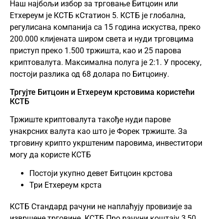
Наш најбољи избор за трговање Битцоин или
Етхереум је КСТБ кСтатион 5. КСТБ је глобална,
регулисана компанија са 15 година искуства, преко
200.000 клијената широм света и нуди трговцима
приступ преко 1.500 тржишта, као и 25 парова
криптовалута. Максимална полуга је 2:1. У просеку,
постоји разлика од 68 долара по Битцоину.
Тргујте Битцоин и Етхереум крстовима користећи
КСТБ
Тржиште криптовалута такође нуди парове
унакрсних валута као што је Форек тржиште. За
трговину крипто укрштеним паровима, инвеститори
могу да користе КСТБ
Постоји укупно девет Битцоин крстова
Три Етхереум крста
КСТБ Стандард рачуни не наплаћују провизије за
извршене трговине. КСТБ Про рачуни коштају 3,50