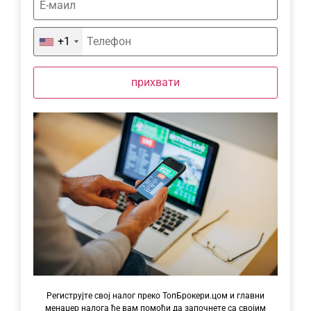
+1
прихвати
Региструјте свој налог преко ТопБрокери.цом и главни
менаџер налога ће вам помоћи да започнете са својим