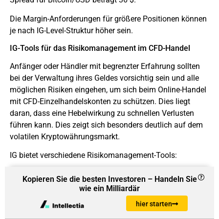
Die Margin-Anforderungen für größere Positionen können
je nach IG-Level-Struktur höher sein.
IG-Tools für das Risikomanagement im CFD-Handel
Anfänger oder Händler mit begrenzter Erfahrung sollten
bei der Verwaltung ihres Geldes vorsichtig sein und alle
möglichen Risiken eingehen, um sich beim Online-Handel
mit CFD-Einzelhandelskonten zu schützen. Dies liegt
daran, dass eine Hebelwirkung zu schnellen Verlusten
führen kann. Dies zeigt sich besonders deutlich auf dem
volatilen Kryptowährungsmarkt.
IG bietet verschiedene Risikomanagement-Tools:
Stop-Loss-Orders – Dieses kostenlose Tool schließt
Kopieren Sie die besten Investoren – Handeln Sie
die Positionen des Kunden automatisch, wenn sich
wie ein Milliardär
der Markt in eine andere Richtung als erwartet
hier starten
bewegt. Es unterliegt einem Schlupf, so dass die