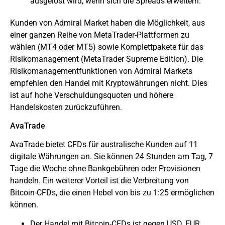
ausgelöst wird, wenn sich die Spreads erweitern.
Kunden von Admiral Market haben die Möglichkeit, aus
einer ganzen Reihe von MetaTrader-Plattformen zu
wählen (
MT4
oder MT5) sowie Komplettpakete für das
Risikomanagement (MetaTrader Supreme Edition). Die
Risikomanagementfunktionen von Admiral Markets
empfehlen den Handel mit Kryptowährungen nicht. Dies
ist auf hohe Verschuldungsquoten und höhere
Handelskosten zurückzuführen.
AvaTrade
AvaTrade
bietet CFDs für australische Kunden auf 11
digitale Währungen an. Sie können 24 Stunden am Tag, 7
Tage die Woche ohne Bankgebühren oder Provisionen
handeln. Ein weiterer Vorteil ist die Verbreitung von
Bitcoin-CFDs, die einen Hebel von bis zu 1:25 ermöglichen
können.
Der Handel mit Bitcoin-CFDs ist gegen USD, EUR