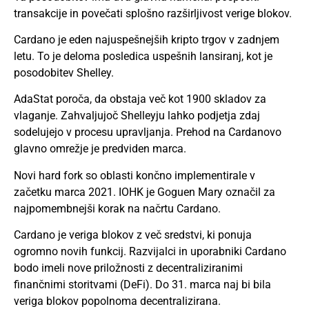
transakcije in povečati splošno razširljivost verige blokov.
Cardano je eden najuspešnejših kripto trgov v zadnjem
letu. To je deloma posledica uspešnih lansiranj, kot je
posodobitev Shelley.
AdaStat poroča, da obstaja več kot 1900 skladov za
vlaganje. Zahvaljujoč Shelleyju lahko podjetja zdaj
sodelujejo v procesu upravljanja. Prehod na Cardanovo
glavno omrežje je predviden marca.
Novi hard fork so oblasti končno implementirale v
začetku marca 2021. IOHK je Goguen Mary označil za
najpomembnejši korak na načrtu Cardano.
Cardano je veriga blokov z več sredstvi, ki ponuja
ogromno novih funkcij. Razvijalci in uporabniki Cardano
bodo imeli nove priložnosti z decentraliziranimi
finančnimi storitvami (DeFi). Do 31. marca naj bi bila
veriga blokov popolnoma decentralizirana.