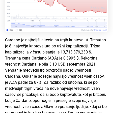
Cardano je najboljši altcoin na trgih kriptovalut. Trenutno
je 8. največja kriptovaluta po tržni kapitalizaciji. Tržna
kapitalizacija v času pisanja je 13,713,379,230 $.
Trenutna cena Cardano (
ADA
) je 0,3995 $. Rekordna
vrednost Cardana je bila 3,10 USD septembra 2021.
Vendar je medvedji trg povzročil padec vrednosti
Cardana. Odkar je dosegel najvišjo vrednost vseh časov,
je ADA padel za 87%. Za razliko od bitcoina, ki se po
medvedjih trgih vrača na nove najvišje vrednosti vseh
časov, se pričakuje, da si bodo kriptovalute, kot je bitcoin,
kot je Cardano, opomogle in presegle svoje najvišje
vrednosti vseh časov. Glavno vprašanje ljudi je, kdaj si bo
opomogel in kakšna bo nova cena. Drugo vprašanje je: