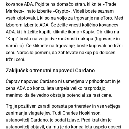
kovance ADA. Pojdite na domačo stran, kliknite »Trade
Markets«, nato izberite »Crypto«. Videli boste seznam
vseh kriptovalut, ki so na voljo za trgovanje na eToro. Med
izborom izberite ADA. Če želite vnesti količino kovancev
ADA, ki jih želite kupiti, kliknite ikono »Kupi«. Ob kliku na
“Kupi” bosta na voljo dve možnosti nakupa (trgovanje in
naročilo). Če kliknete na trgovanje, boste kupovali po tržni
ceni. Naročilo pomeni, da zahtevate nakup po določeni
tržni ceni.
Zaključek o trenutni napovedi Cardano
Čeprav napoved Cardano ni usmerjena v prihodnost in je
cena ADA ob koncu leta utrpela veliko razprodajo,
menimo, da še vedno obstaja potencial za rast cene.
Trg je pozitiven zaradi porasta partnerstev in vse večjega
zanimanja vlagateljev. Tudi Charles Hoskinson,
ustanovitelj Cardano, je podal izjave. Pred kratkim je
ustanovitelj objavil, da mu je do konca leta uspelo doseči