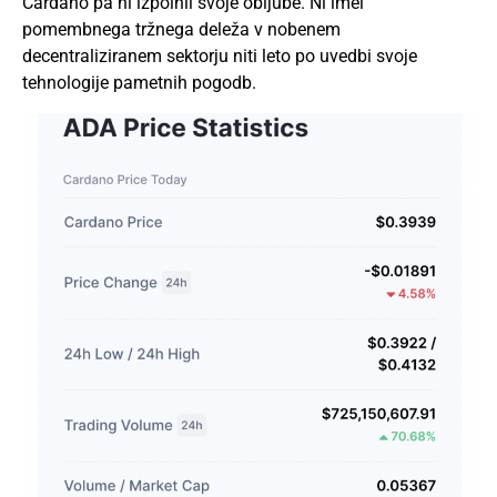
Cardano pa ni izpolnil svoje obljube. Ni imel
pomembnega tržnega deleža v nobenem
decentraliziranem sektorju niti leto po uvedbi svoje
tehnologije pametnih pogodb.