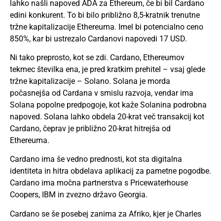
lahko našli napoved ADA za Ethereum, če bi bil Cardano
edini konkurent. To bi bilo približno 8,5-kratnik trenutne
tržne kapitalizacije Ethereuma. Imel bi potencialno ceno
850%, kar bi ustrezalo Cardanovi napovedi 17 USD.
Ni tako preprosto, kot se zdi. Cardano, Ethereumov
tekmec številka ena, je pred kratkim prehitel – vsaj glede
tržne kapitalizacije – Solano. Solana je morda
počasnejša od Cardana v smislu razvoja, vendar ima
Solana popolne predpogoje, kot kaže Solanina podrobna
napoved. Solana lahko obdela 20-krat več transakcij kot
Cardano, čeprav je približno 20-krat hitrejša od
Ethereuma.
Cardano ima še vedno prednosti, kot sta digitalna
identiteta in hitra obdelava aplikacij za pametne pogodbe.
Cardano ima močna partnerstva s Pricewaterhouse
Coopers, IBM in zvezno državo Georgia.
Cardano se še posebej zanima za Afriko, kjer je Charles