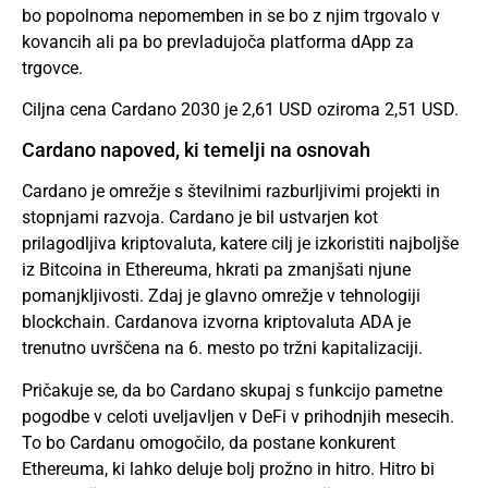
bo popolnoma nepomemben in se bo z njim trgovalo v
kovancih ali pa bo prevladujoča platforma dApp za
trgovce.
Ciljna cena Cardano 2030 je 2,61 USD oziroma 2,51 USD.
Cardano napoved, ki temelji na osnovah
Cardano je omrežje s številnimi razburljivimi projekti in
stopnjami razvoja. Cardano je bil ustvarjen kot
prilagodljiva kriptovaluta, katere cilj je izkoristiti najboljše
iz Bitcoina in Ethereuma, hkrati pa zmanjšati njune
pomanjkljivosti. Zdaj je glavno omrežje v tehnologiji
blockchain. Cardanova izvorna kriptovaluta ADA je
trenutno uvrščena na 6. mesto po tržni kapitalizaciji.
Pričakuje se, da bo Cardano skupaj s funkcijo pametne
pogodbe v celoti uveljavljen v DeFi v prihodnjih mesecih.
To bo Cardanu omogočilo, da postane konkurent
Ethereuma, ki lahko deluje bolj prožno in hitro. Hitro bi