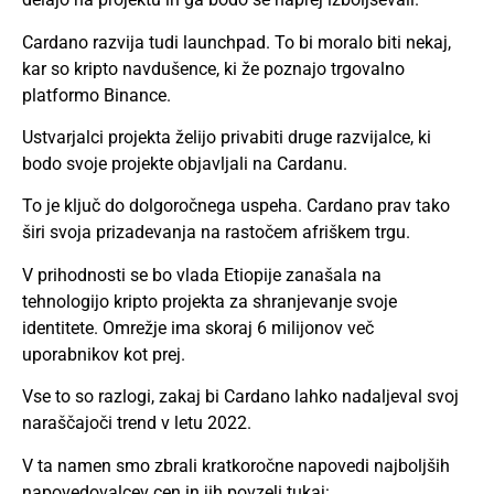
Cardano razvija tudi launchpad. To bi moralo biti nekaj,
kar so
kripto
navdušence, ki že poznajo trgovalno
platformo Binance.
Ustvarjalci projekta želijo privabiti druge razvijalce, ki
bodo svoje projekte objavljali na Cardanu.
To je ključ do dolgoročnega uspeha. Cardano prav tako
širi svoja prizadevanja na rastočem afriškem trgu.
V prihodnosti se bo vlada Etiopije zanašala na
tehnologijo kripto projekta za shranjevanje svoje
identitete. Omrežje ima skoraj 6 milijonov več
uporabnikov kot prej.
Vse to so razlogi, zakaj bi Cardano lahko nadaljeval svoj
naraščajoči trend v letu 2022.
V ta namen smo zbrali kratkoročne napovedi najboljših
napovedovalcev cen in jih povzeli tukaj: