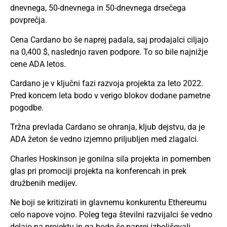
dnevnega, 50-dnevnega in 50-dnevnega drsečega
povprečja.
Cena Cardano bo še naprej padala, saj prodajalci ciljajo
na 0,400 $, naslednjo raven podpore. To so bile najnižje
cene ADA letos.
Cardano je v ključni fazi razvoja projekta za leto 2022.
Pred koncem leta bodo v verigo blokov dodane pametne
pogodbe.
Tržna prevlada Cardano se ohranja, kljub dejstvu, da je
ADA
žeton
še vedno izjemno priljubljen med zlagalci.
Charles Hoskinson je gonilna sila projekta in pomemben
glas pri promociji projekta na konferencah in prek
družbenih medijev.
Ne boji se kritizirati in glavnemu konkurentu Ethereumu
celo napove vojno. Poleg tega številni razvijalci še vedno
delajo na projektu in ga bodo še naprej izboljševali.