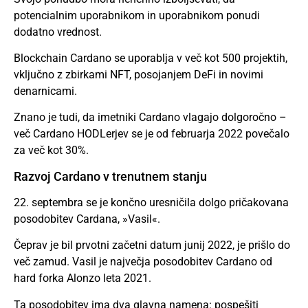
potencialnim uporabnikom in uporabnikom ponudi
dodatno vrednost.
Blockchain Cardano se uporablja v več kot 500 projektih,
vključno z zbirkami NFT, posojanjem DeFi in novimi
denarnicami.
Znano je tudi, da imetniki Cardano vlagajo dolgoročno –
več Cardano HODLerjev se je od februarja 2022 povečalo
za več kot 30%.
Razvoj Cardano v trenutnem stanju
22. septembra se je končno uresničila dolgo pričakovana
posodobitev Cardana, »Vasil«.
Čeprav je bil prvotni začetni datum junij 2022, je prišlo do
več zamud. Vasil je največja posodobitev Cardano od
hard forka Alonzo leta 2021.
Ta posodobitev ima dva glavna namena: pospešiti