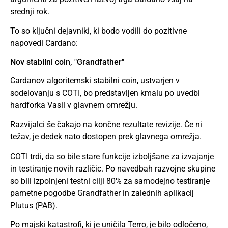
srednji rok.
To so ključni dejavniki, ki bodo vodili do pozitivne
napovedi Cardano:
Nov stabilni coin, "Grandfather"
Cardanov algoritemski stabilni coin, ustvarjen v
sodelovanju s COTI, bo predstavljen kmalu po uvedbi
hardforka Vasil v glavnem omrežju.
Razvijalci še čakajo na končne rezultate revizije. Če ni
težav, je dedek nato dostopen prek glavnega omrežja.
COTI trdi, da so bile stare funkcije izboljšane za izvajanje
in testiranje novih različic. Po navedbah razvojne skupine
so bili izpolnjeni testni cilji 80% za samodejno testiranje
pametne pogodbe Grandfather in zalednih aplikacij
Plutus (PAB).
Po majski katastrofi, ki je uničila Terro, je bilo odločeno,