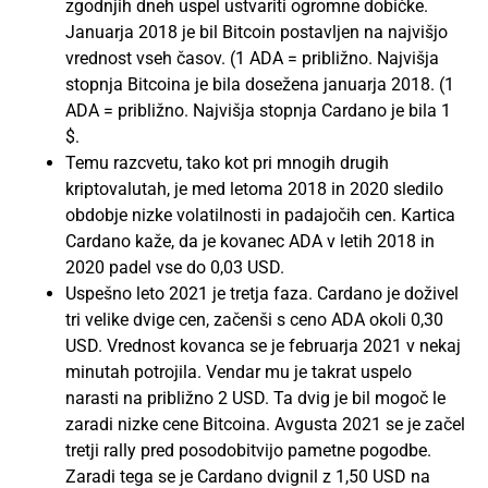
zgodnjih dneh uspel ustvariti ogromne dobičke.
Januarja 2018 je bil Bitcoin postavljen na najvišjo
vrednost vseh časov. (1 ADA = približno. Najvišja
stopnja Bitcoina je bila dosežena januarja 2018. (1
ADA = približno. Najvišja stopnja Cardano je bila 1
$.
Temu razcvetu, tako kot pri mnogih drugih
kriptovalutah, je med letoma 2018 in 2020 sledilo
obdobje nizke volatilnosti in padajočih cen. Kartica
Cardano kaže, da je kovanec ADA v letih 2018 in
2020 padel vse do 0,03 USD.
Uspešno leto 2021 je tretja faza. Cardano je doživel
tri velike dvige cen, začenši s ceno ADA okoli 0,30
USD. Vrednost kovanca se je februarja 2021 v nekaj
minutah potrojila. Vendar mu je takrat uspelo
narasti na približno 2 USD. Ta dvig je bil mogoč le
zaradi nizke cene Bitcoina. Avgusta 2021 se je začel
tretji rally pred posodobitvijo pametne pogodbe.
Zaradi tega se je Cardano dvignil z 1,50 USD na