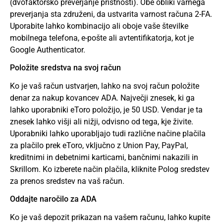
(dvofaktorsko preverjanje pristnosti). Obe obliki varnega
preverjanja sta združeni, da ustvarita varnost računa 2-FA.
Uporabite lahko kombinacijo ali oboje vaše številke
mobilnega telefona, e-pošte ali avtentifikatorja, kot je
Google Authenticator.
Položite sredstva na svoj račun
Ko je vaš račun ustvarjen, lahko na svoj račun položite
denar za nakup kovancev ADA. Največji znesek, ki ga
lahko uporabniki eToro položijo, je 50 USD. Vendar je ta
znesek lahko višji ali nižji, odvisno od tega, kje živite.
Uporabniki lahko uporabljajo tudi različne načine plačila
za plačilo prek eToro, vključno z Union Pay, PayPal,
kreditnimi in debetnimi karticami, bančnimi nakazili in
Skrillom. Ko izberete način plačila, kliknite Polog sredstev
za prenos sredstev na vaš račun.
Oddajte naročilo za ADA
Ko je vaš depozit prikazan na vašem računu, lahko kupite