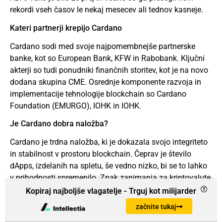
rekordi vseh časov le nekaj mesecev ali tednov kasneje.
Kateri partnerji krepijo Cardano
Cardano sodi med svoje najpomembnejše partnerske
banke, kot so European Bank, KFW in Rabobank. Ključni
akterji so tudi ponudniki finančnih storitev, kot je na novo
dodana skupina CME. Osrednje komponente razvoja in
implementacije tehnologije blockchain so Cardano
Foundation (EMURGO), IOHK in IOHK.
Je Cardano dobra naložba?
Cardano je trdna naložba, ki je dokazala svojo integriteto
in stabilnost v prostoru blockchain. Čeprav je število
dApps, izdelanih na spletu, še vedno nizko, bi se to lahko
v prihodnosti spremenilo. Znak zanimanja za kriptovalute
so tudi številna partnerstva z bankami.
Kopiraj najboljše vlagatelje - Trguj kot milijarder
začnite tukaj
Ali se bo Cardano v bližnji prihodnosti verjetno spet
dvignil?