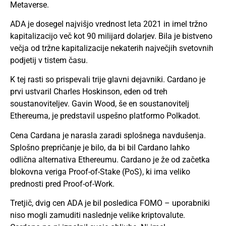
Metaverse.
ADA je dosegel najvišjo vrednost leta 2021 in imel tržno
kapitalizacijo več kot 90 milijard dolarjev. Bila je bistveno
večja od tržne kapitalizacije nekaterih največjih svetovnih
podjetij v tistem času.
K tej rasti so prispevali trije glavni dejavniki. Cardano je
prvi ustvaril Charles Hoskinson, eden od treh
soustanoviteljev. Gavin Wood, še en soustanovitelj
Ethereuma, je predstavil uspešno platformo Polkadot.
Cena Cardana je narasla zaradi splošnega navdušenja.
Splošno prepričanje je bilo, da bi bil Cardano lahko
odlična alternativa Ethereumu. Cardano je že od začetka
blokovna veriga Proof-of-Stake (PoS), ki ima veliko
prednosti pred Proof-of-Work.
Tretjič, dvig cen ADA je bil posledica FOMO – uporabniki
niso mogli zamuditi naslednje velike kriptovalute.