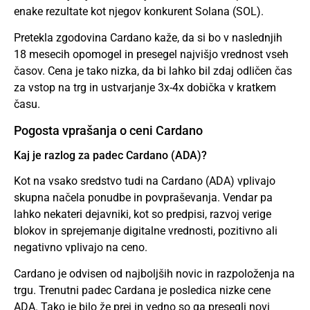
enake rezultate kot njegov konkurent Solana (SOL).
Pretekla zgodovina Cardano kaže, da si bo v naslednjih
18 mesecih opomogel in presegel najvišjo vrednost vseh
časov. Cena je tako nizka, da bi lahko bil zdaj odličen čas
za vstop na trg in ustvarjanje 3x-4x dobička v kratkem
času.
Pogosta vprašanja o ceni Cardano
Kaj je razlog za padec Cardano (ADA)?
Kot na vsako sredstvo tudi na Cardano (ADA) vplivajo
skupna načela ponudbe in povpraševanja. Vendar pa
lahko nekateri dejavniki, kot so predpisi, razvoj verige
blokov in sprejemanje digitalne vrednosti, pozitivno ali
negativno vplivajo na ceno.
Cardano je odvisen od najboljših novic in razpoloženja na
trgu. Trenutni padec Cardana je posledica nizke cene
ADA. Tako je bilo že prej in vedno so ga presegli novi