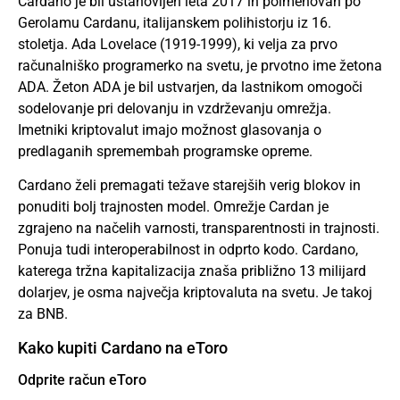
Cardano je bil ustanovljen leta 2017 in poimenovan po
Gerolamu Cardanu, italijanskem polihistorju iz 16.
stoletja. Ada Lovelace (1919-1999), ki velja za prvo
računalniško programerko na svetu, je prvotno ime žetona
ADA. Žeton ADA je bil ustvarjen, da lastnikom omogoči
sodelovanje pri delovanju in vzdrževanju omrežja.
Imetniki kriptovalut imajo možnost glasovanja o
predlaganih spremembah programske opreme.
Cardano želi premagati težave starejših verig blokov in
ponuditi bolj trajnosten model. Omrežje Cardan je
zgrajeno na načelih varnosti, transparentnosti in trajnosti.
Ponuja tudi interoperabilnost in odprto kodo. Cardano,
katerega tržna kapitalizacija znaša približno 13 milijard
dolarjev, je osma največja kriptovaluta na svetu. Je takoj
za BNB.
Kako kupiti Cardano na eToro
Odprite račun eToro