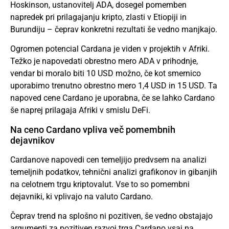
Hoskinson, ustanovitelj ADA, dosegel pomemben
napredek pri prilagajanju kripto, zlasti v Etiopiji in
Burundiju – čeprav konkretni rezultati še vedno manjkajo.
Ogromen potencial Cardana je viden v projektih v Afriki.
Težko je napovedati obrestno mero ADA v prihodnje,
vendar bi moralo biti 10 USD možno, če kot smernico
uporabimo trenutno obrestno mero 1,4 USD in 15 USD. Ta
napoved cene Cardano je uporabna, če se lahko Cardano
še naprej prilagaja Afriki v smislu DeFi.
Na ceno Cardano vpliva več pomembnih
dejavnikov
Cardanove napovedi cen temeljijo predvsem na analizi
temeljnih podatkov, tehnični analizi grafikonov in gibanjih
na celotnem trgu kriptovalut. Vse to so pomembni
dejavniki, ki vplivajo na valuto Cardano.
Čeprav trend na splošno ni pozitiven, še vedno obstajajo
argumenti za pozitiven razvoj trga Cardano vsaj na