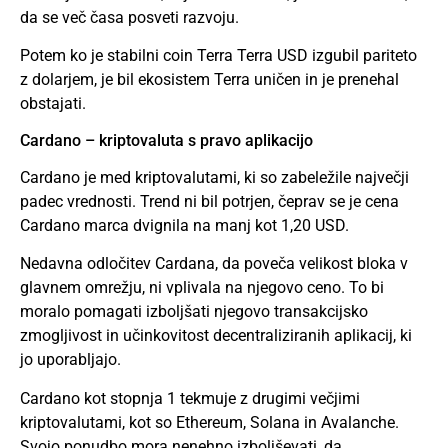
da se več časa posveti razvoju.
Potem ko je stabilni coin Terra Terra USD izgubil pariteto
z dolarjem, je bil ekosistem Terra uničen in je prenehal
obstajati.
Cardano – kriptovaluta s pravo aplikacijo
Cardano je med kriptovalutami, ki so zabeležile največji
padec vrednosti. Trend ni bil potrjen, čeprav se je cena
Cardano marca dvignila na manj kot 1,20 USD.
Nedavna odločitev Cardana, da poveča velikost bloka v
glavnem omrežju, ni vplivala na njegovo ceno. To bi
moralo pomagati izboljšati njegovo transakcijsko
zmogljivost in učinkovitost decentraliziranih aplikacij, ki
jo uporabljajo.
Cardano kot stopnja 1 tekmuje z drugimi večjimi
kriptovalutami, kot so Ethereum, Solana in Avalanche.
Svojo ponudbo mora nenehno izboljševati, da