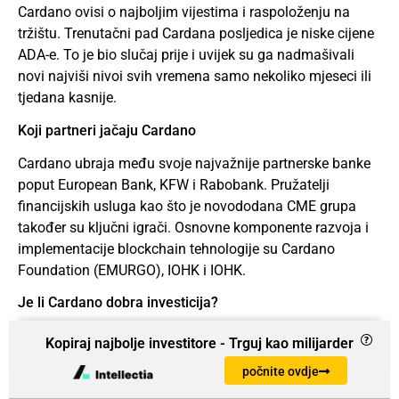
Cardano ovisi o najboljim vijestima i raspoloženju na
tržištu. Trenutačni pad Cardana posljedica je niske cijene
ADA-e. To je bio slučaj prije i uvijek su ga nadmašivali
novi najviši nivoi svih vremena samo nekoliko mjeseci ili
tjedana kasnije.
Koji partneri jačaju Cardano
Cardano ubraja među svoje najvažnije partnerske banke
poput European Bank, KFW i Rabobank. Pružatelji
financijskih usluga kao što je novododana CME grupa
također su ključni igrači. Osnovne komponente razvoja i
implementacije blockchain tehnologije su Cardano
Foundation (EMURGO), IOHK i IOHK.
Je li Cardano dobra investicija?
Cardano je solidna investicija koja je dokazala svoj
Kopiraj najbolje investitore - Trguj kao milijarder
integritet i stabilnost u blockchain prostoru. Iako je broj
počnite ovdje
dApps izgrađenih na mreži još uvijek nizak, to bi se moglo