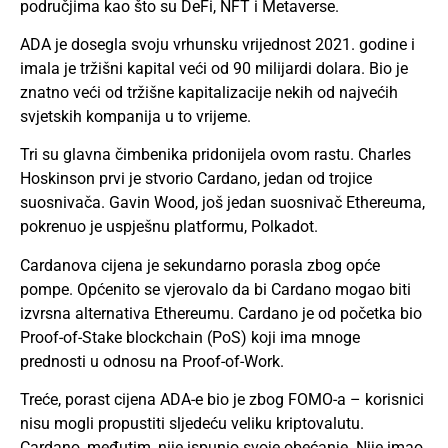
područjima kao što su DeFi, NFT i Metaverse.
ADA je dosegla svoju vrhunsku vrijednost 2021. godine i
imala je tržišni kapital veći od 90 milijardi dolara. Bio je
znatno veći od tržišne kapitalizacije nekih od najvećih
svjetskih kompanija u to vrijeme.
Tri su glavna čimbenika pridonijela ovom rastu. Charles
Hoskinson prvi je stvorio Cardano, jedan od trojice
suosnivača. Gavin Wood, još jedan suosnivač Ethereuma,
pokrenuo je uspješnu platformu, Polkadot.
Cardanova cijena je sekundarno porasla zbog opće
pompe. Općenito se vjerovalo da bi Cardano mogao biti
izvrsna alternativa Ethereumu. Cardano je od početka bio
Proof-of-Stake blockchain (PoS) koji ima mnoge
prednosti u odnosu na Proof-of-Work.
Treće, porast cijena ADA-e bio je zbog FOMO-a – korisnici
nisu mogli propustiti sljedeću veliku kriptovalutu.
Cardano, međutim, nije ispunio svoje obećanje. Nije imao