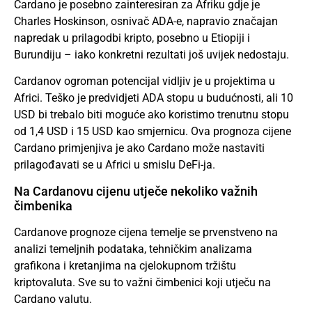
Cardano je posebno zainteresiran za Afriku gdje je
Charles Hoskinson, osnivač ADA-e, napravio značajan
napredak u prilagodbi kripto, posebno u Etiopiji i
Burundiju – iako konkretni rezultati još uvijek nedostaju.
Cardanov ogroman potencijal vidljiv je u projektima u
Africi. Teško je predvidjeti ADA stopu u budućnosti, ali 10
USD bi trebalo biti moguće ako koristimo trenutnu stopu
od 1,4 USD i 15 USD kao smjernicu. Ova prognoza cijene
Cardano primjenjiva je ako Cardano može nastaviti
prilagođavati se u Africi u smislu DeFi-ja.
Na Cardanovu cijenu utječe nekoliko važnih
čimbenika
Cardanove prognoze cijena temelje se prvenstveno na
analizi temeljnih podataka, tehničkim analizama
grafikona i kretanjima na cjelokupnom tržištu
kriptovaluta. Sve su to važni čimbenici koji utječu na
Cardano valutu.