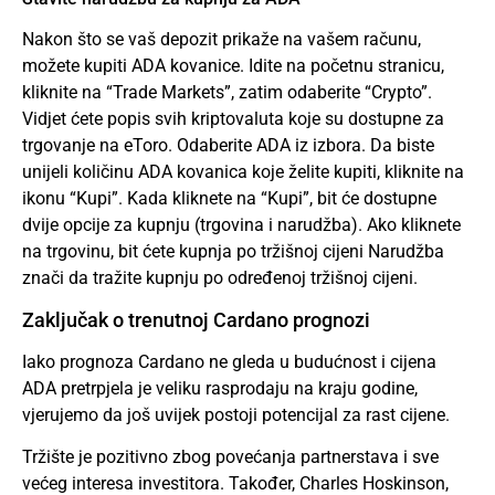
Nakon što se vaš depozit prikaže na vašem računu,
možete kupiti ADA kovanice. Idite na početnu stranicu,
kliknite na “Trade Markets”, zatim odaberite “Crypto”.
Vidjet ćete popis svih kriptovaluta koje su dostupne za
trgovanje na eToro. Odaberite ADA iz izbora. Da biste
unijeli količinu ADA kovanica koje želite kupiti, kliknite na
ikonu “Kupi”. Kada kliknete na “Kupi”, bit će dostupne
dvije opcije za kupnju (trgovina i narudžba). Ako kliknete
na trgovinu, bit ćete kupnja po tržišnoj cijeni Narudžba
znači da tražite kupnju po određenoj tržišnoj cijeni.
Zaključak o trenutnoj Cardano prognozi
Iako prognoza Cardano ne gleda u budućnost i cijena
ADA pretrpjela je veliku rasprodaju na kraju godine,
vjerujemo da još uvijek postoji potencijal za rast cijene.
Tržište je pozitivno zbog povećanja partnerstava i sve
većeg interesa investitora. Također, Charles Hoskinson,