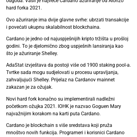
odgoda. Vasil je najveće Cardano ažuriranje od Alonzo
hard forka 2021.
Ovo ažuriranje ima dvije glavne svrhe: ubrzati transakcije
i povećati ukupnu skalabilnost blockchaina.
Cardano je jedno od najuspješnijih kripto tržišta u prošloj
godini. To je djelomično zbog uspješnih lansiranja kao
što je ažuriranje Shelley.
AdaStat izvještava da postoji više od 1900 staking pool-a.
Tvrtke sada mogu sudjelovati u procesu upravljanja,
zahvaljujući Shelley. Prijelaz na Cardanov mainnet
zakazan je za ožujak.
Novi hard fork konačno su implementirali nadležni
početkom ožujka 2021. IOHK je nazvao Goguen Mary
najvažnijim korakom na karti puta Cardano.
Cardano je blockchain s više sredstava koji pruža
mnoštvo novih funkcija. Programeri i korisnici Cardano