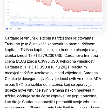
Cardano je vrhunski altcoin na tržištima kriptovaluta.
Trenutno je to 8. najveća kriptovaluta prema tržišnom
kapitalu. Tržišna kapitalizacija u trenutku pisanja ovog
članka iznosi 13,713,379,230 USD. Cardanova trenutna
cijena (
ADA
) iznosi 0,3995 USD. Rekordna vrijednost
Cardana bila je 3,10 USD u rujnu 2021. Međutim,
medvjeđe tržište uzrokovalo je pad vrijednosti Cardana.
Otkako je dosegao najveću vrijednost svih vremena, ADA
je pao 87%. Za razliku od bitcoina, koji se oporavlja i
doseže nove vrhunce svih vremena nakon medvjeđih
tržišta, očekuje se da će se kriptovalute poput bitcoina,
kao što je Cardano, oporaviti i premašiti svoje vrhunce
svih vremena. Glavno pitanje koje ljudi imaju je kada će