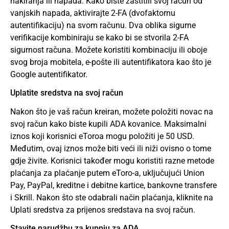
hakiranja ili napada. Kako biste zaštitili svoj račun od
vanjskih napada, aktivirajte 2-FA (dvofaktornu
autentifikaciju) na svom računu. Dva oblika sigurne
verifikacije kombiniraju se kako bi se stvorila 2-FA
sigurnost računa. Možete koristiti kombinaciju ili oboje
svog broja mobitela, e-pošte ili autentifikatora kao što je
Google autentifikator.
Uplatite sredstva na svoj račun
Nakon što je vaš račun kreiran, možete položiti novac na
svoj račun kako biste kupili ADA kovanice. Maksimalni
iznos koji korisnici eToroa mogu položiti je 50 USD.
Međutim, ovaj iznos može biti veći ili niži ovisno o tome
gdje živite. Korisnici također mogu koristiti razne metode
plaćanja za plaćanje putem eToro-a, uključujući Union
Pay, PayPal, kreditne i debitne kartice, bankovne transfere
i Skrill. Nakon što ste odabrali način plaćanja, kliknite na
Uplati sredstva za prijenos sredstava na svoj račun.
Stavite narudžbu za kupnju za ADA