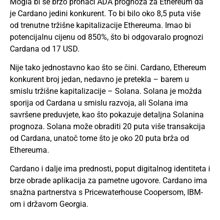
Mogla bi se brzo pronaći ADA prognoza za Ethereum da
je Cardano jedini konkurent. To bi bilo oko 8,5 puta više
od trenutne tržišne kapitalizacije Ethereuma. Imao bi
potencijalnu cijenu od 850%, što bi odgovaralo prognozi
Cardana od 17 USD.
Nije tako jednostavno kao što se čini. Cardano, Ethereum
konkurent broj jedan, nedavno je pretekla – barem u
smislu tržišne kapitalizacije – Solana. Solana je možda
sporija od Cardana u smislu razvoja, ali Solana ima
savršene preduvjete, kao što pokazuje detaljna Solanina
prognoza. Solana može obraditi 20 puta više transakcija
od Cardana, unatoč tome što je oko 20 puta brža od
Ethereuma.
Cardano i dalje ima prednosti, poput digitalnog identiteta i
brze obrade aplikacija za pametne ugovore. Cardano ima
snažna partnerstva s Pricewaterhouse Coopersom, IBM-
om i državom Georgia.