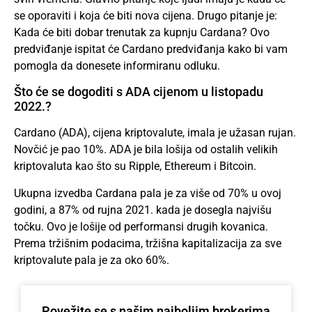
se oporaviti i koja će biti nova cijena. Drugo pitanje je:
Kada će biti dobar trenutak za kupnju Cardana? Ovo
predviđanje ispitat će Cardano predviđanja kako bi vam
pomogla da donesete informiranu odluku.
Što će se dogoditi s ADA cijenom u listopadu
2022.?
Cardano (ADA), cijena kriptovalute, imala je užasan rujan.
Novčić je pao 10%. ADA je bila lošija od ostalih velikih
kriptovaluta kao što su Ripple,
Ethereum
i
Bitcoin
.
Ukupna izvedba Cardana pala je za više od 70% u ovoj
godini, a 87% od rujna 2021. kada je dosegla najvišu
točku. Ovo je lošije od performansi drugih kovanica.
Prema tržišnim podacima, tržišna kapitalizacija za sve
kriptovalute pala je za oko 60%.
Povežite se s našim najboljim brokerima