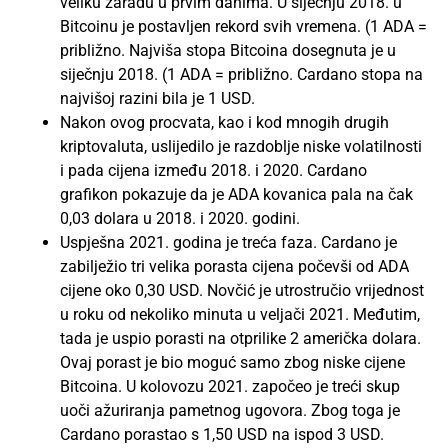
veliku zaradu u prvim danima. U siječnju 2018. u
Bitcoinu je postavljen rekord svih vremena. (1 ADA =
približno. Najviša stopa Bitcoina dosegnuta je u
siječnju 2018. (1 ADA = približno. Cardano stopa na
najvišoj razini bila je 1 USD.
Nakon ovog procvata, kao i kod mnogih drugih
kriptovaluta, uslijedilo je razdoblje niske volatilnosti
i pada cijena između 2018. i 2020. Cardano
grafikon pokazuje da je ADA kovanica pala na čak
0,03 dolara u 2018. i 2020. godini.
Uspješna 2021. godina je treća faza. Cardano je
zabilježio tri velika porasta cijena počevši od ADA
cijene oko 0,30 USD. Novčić je utrostručio vrijednost
u roku od nekoliko minuta u veljači 2021. Međutim,
tada je uspio porasti na otprilike 2 američka dolara.
Ovaj porast je bio moguć samo zbog niske cijene
Bitcoina. U kolovozu 2021. započeo je treći skup
uoči ažuriranja pametnog ugovora. Zbog toga je
Cardano porastao s 1,50 USD na ispod 3 USD.