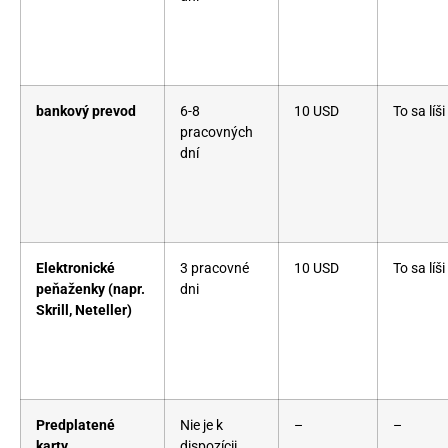
bankový prevod
6-8
10 USD
To sa líši
pracovných
dní
Elektronické
3 pracovné
10 USD
To sa líši
peňaženky (napr.
dni
Skrill, Neteller)
Predplatené
Nie je k
–
–
karty
dispozícii