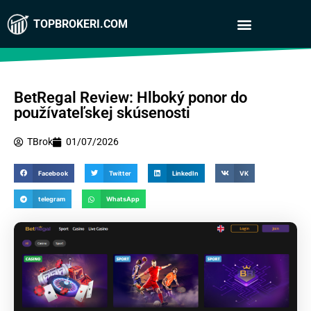
TOPBROKERI.COM
BetRegal Review: Hlboký ponor do
používateľskej skúsenosti
TBrok
01/07/2026
Facebook
Twitter
LinkedIn
VK
telegram
WhatsApp