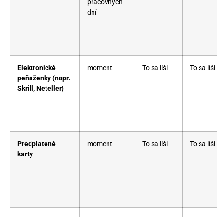
pracovných
dní
Elektronické
moment
To sa líši
To sa líši
peňaženky (napr.
Skrill, Neteller)
Predplatené
moment
To sa líši
To sa líši
karty