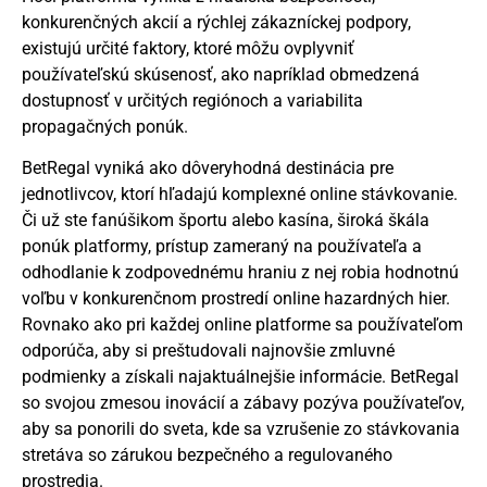
konkurenčných akcií a rýchlej zákazníckej podpory,
existujú určité faktory, ktoré môžu ovplyvniť
používateľskú skúsenosť, ako napríklad obmedzená
dostupnosť v určitých regiónoch a variabilita
propagačných ponúk.
BetRegal vyniká ako dôveryhodná destinácia pre
jednotlivcov, ktorí hľadajú komplexné online stávkovanie.
Či už ste fanúšikom športu alebo kasína, široká škála
ponúk platformy, prístup zameraný na používateľa a
odhodlanie k zodpovednému hraniu z nej robia hodnotnú
voľbu v konkurenčnom prostredí online hazardných hier.
Rovnako ako pri každej online platforme sa používateľom
odporúča, aby si preštudovali najnovšie zmluvné
podmienky a získali najaktuálnejšie informácie. BetRegal
so svojou zmesou inovácií a zábavy pozýva používateľov,
aby sa ponorili do sveta, kde sa vzrušenie zo stávkovania
stretáva so zárukou bezpečného a regulovaného
prostredia.