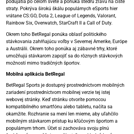
podujatia po celom svete a ponúka štedrú zľavu na čisté
straty. Pokrýva širokú škálu populárnych eSports hier
vrátane CS:GO, Dota 2, League of Legends, Valorant,
Rainbow Six, Overwatch, StarCraft II a Call of Duty.
Okrem toho BetRegal ponúka oblasť politického
stávkovania zahŕňajúcu voľby v Severnej Amerike, Európe
a Austrálii. Okrem toho ponúka aj zábavné trhy, ktoré
umožňujú stávkarom zapojiť sa do rôznych stávkových
možností mimo tradičných športov.
Mobilná aplikácia BetRegal
BetRegal Sports je dostupný prostredníctvom mobilných
zariadení prostredníctvom mobilnej verzie tej istej
webovej stránky. Keď stránku otvoríte pomocou
kompatibilného smartfónu alebo tabletu, načíta sa
okamžite. Rozhranie sa mení len mierne, aby uľahčilo
mobilným stávkarom prístup ku kľúčovým športom a
populárnym trhom. Účet si zachováva svoju plnú