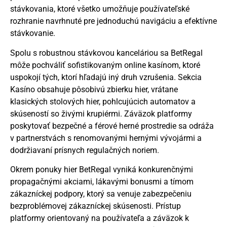
stávkovania, ktoré všetko umožňuje používateľské
rozhranie navrhnuté pre jednoduchú navigáciu a efektívne
stávkovanie.
Spolu s robustnou stávkovou kanceláriou sa BetRegal
môže pochváliť sofistikovaným online kasínom, ktoré
uspokojí tých, ktorí hľadajú iný druh vzrušenia. Sekcia
Kasíno obsahuje pôsobivú zbierku hier, vrátane
klasických stolových hier, pohlcujúcich automatov a
skúseností so živými krupiérmi. Záväzok platformy
poskytovať bezpečné a férové herné prostredie sa odráža
v partnerstvách s renomovanými hernými vývojármi a
dodržiavaní prísnych regulačných noriem.
Okrem ponuky hier BetRegal vyniká konkurenčnými
propagačnými akciami, lákavými bonusmi a tímom
zákazníckej podpory, ktorý sa venuje zabezpečeniu
bezproblémovej zákazníckej skúsenosti. Prístup
platformy orientovaný na používateľa a záväzok k