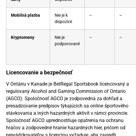
Mobilná platba
Nie je k
–
–
dispozícii
Kryptomeny
Nie je
–
–
podporované
Licencovanie a bezpečnosť
V Ontáriu v Kanade je BetRegal Sportsbook licencovaný a
regulovaný Alcohol and Gaming Commission of Ontario
(AGCO). Spoločnosť AGCO je zodpovedná za dohľad a
presadzovanie predpisov týkajúcich sa online športového
stávkovania a iných hazardných aktivít v rámci provincie.
Spoločnosť AGCO uprednostňuje opatrenia na ochranu
hráčov a zodpovedné hranie hazardných hier, pričom od
prevádzkovateľov s licenciou vyžaduje, aby zaviedli