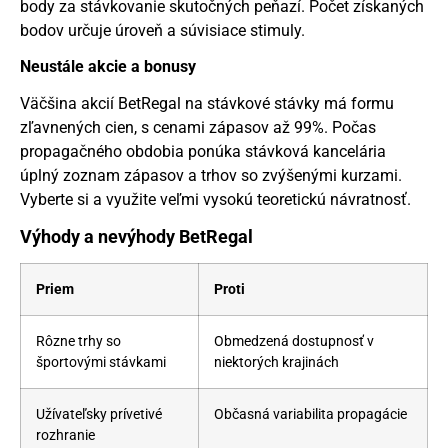
body za stávkovanie skutočných peňazí. Počet získaných
bodov určuje úroveň a súvisiace stimuly.
Neustále akcie a bonusy
Väčšina akcií BetRegal na stávkové stávky má formu
zľavnených cien, s cenami zápasov až 99%. Počas
propagačného obdobia ponúka stávková kancelária
úplný zoznam zápasov a trhov so zvýšenými kurzami.
Vyberte si a využite veľmi vysokú teoretickú návratnosť.
Výhody a nevýhody BetRegal
Priem
Proti
Rôzne trhy so
Obmedzená dostupnosť v
športovými stávkami
niektorých krajinách
Užívateľsky prívetivé
Občasná variabilita propagácie
rozhranie