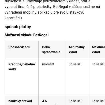
funkčnosť a umožňuje používateľom vkladať, hrať a
vyberať finančné prostriedky. BetRegal v súčasnosti nemá
vyhradenú mobilnú aplikáciu pre svoju stávkovú
kanceláriu.
spôsob platby
Možnosti vkladu BetRegal
Spôsob vkladu
Doba
Minimálny
Maximál
spracovania
vklad
vklad
Kreditné/debetné
moment
To sa líši
To sa líši
karty
bankový prevod
4-6
To sa líši
To sa líši