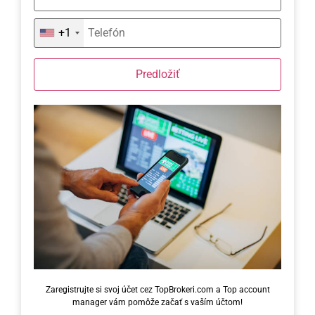
+1
Predložiť
Zaregistrujte si svoj účet cez TopBrokeri.com a Top account
manager vám pomôže začať s vaším účtom!