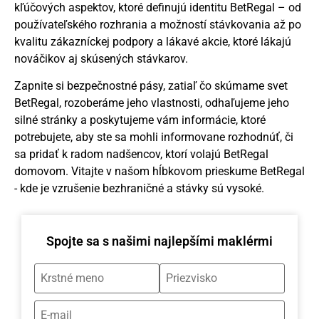
kľúčových aspektov, ktoré definujú identitu BetRegal – od
používateľského rozhrania a možností stávkovania až po
kvalitu zákazníckej podpory a lákavé akcie, ktoré lákajú
nováčikov aj skúsených stávkarov.
Zapnite si bezpečnostné pásy, zatiaľ čo skúmame svet
BetRegal, rozoberáme jeho vlastnosti, odhaľujeme jeho
silné stránky a poskytujeme vám informácie, ktoré
potrebujete, aby ste sa mohli informovane rozhodnúť, či
sa pridať k radom nadšencov, ktorí volajú BetRegal
domovom. Vitajte v našom hĺbkovom prieskume BetRegal
- kde je vzrušenie bezhraničné a stávky sú vysoké.
Spojte sa s našimi najlepšími maklérmi