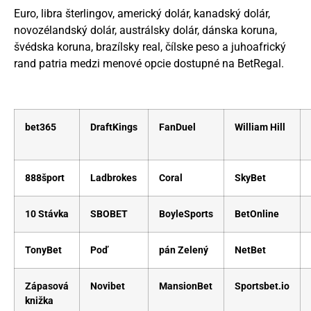
Euro, libra šterlingov, americký dolár, kanadský dolár,
novozélandský dolár, austrálsky dolár, dánska koruna,
švédska koruna, brazílsky real, čílske peso a juhoafrický
rand patria medzi menové opcie dostupné na BetRegal.
bet365
DraftKings
FanDuel
William Hill
888šport
Ladbrokes
Coral
SkyBet
10 Stávka
SBOBET
BoyleSports
BetOnline
TonyBet
Poď
pán Zelený
NetBet
Zápasová
Novibet
MansionBet
Sportsbet.io
knižka