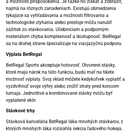
a možnosti prispôsobenia. Je ťažké ho získať a zobraziť,
najmä na rôznych zariadeniach. Existujú obmedzenia
týkajúce sa vyhľadávania a možností filtrovania a
technologické zlyhania alebo prestoje môžu narušiť
zážitok zo stávkovania. Učebniciam a podporným
materiálom chýba komplexnosť a dostupnosť. BetRegal
sa na druhej strane špecializuje na viacjazyčnú podporu.
Výplata BetRegal
BetRegal Sports akceptuje hotovosť. Otvorené stávky,
ktoré majú nárok na túto funkciu, budú mať na tikete
možnosť výplaty. Svoj vklad môžete kedykoľvek vyplatiť a
vyzdvihnúť svoje výhry alebo znížiť straty pred koncom
turnaja. Jednotlivé a kombinované stávky môžu byť
vyplatené skôr.
Stávkové trhy
Stávková kancelária BetRegal láka mnohých stávkarov, z
ktorých mnohých láka rozsiahla sekcia ľadového hokeja.