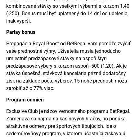
kombinované stávky so všetkými výbermi s kurzom 1,40
(-250). Bonus musí byť uplatnený do 14 dní od udelenia,
inak vyprší.
Parlay bonus
Propagácia Royal Boost od BetRegal vám pomôže zvýšiť
vaše prednostné výhry. Užívatelia musia jednoducho
umiestniť predzápasové stávky na aspoň štyri
predzápasové výbery s kurzom aspoň -500 (1,20). Ak je
stávka úspešná, stávková kancelária prizná dodatočný
zisk na základe počtu výberov. 15-nohé prednosti môžu
zarobiť až o 77% viac.
Program odmien
Exclusive Club je názov vernostného programu BetRegal.
Zameriava sa najmä na kasínových hráčov, no ponúka
atraktívne odmeny pre športových tipujúcich. Ide o
sedemúrovňový program, v ktorom účastníci získavajú