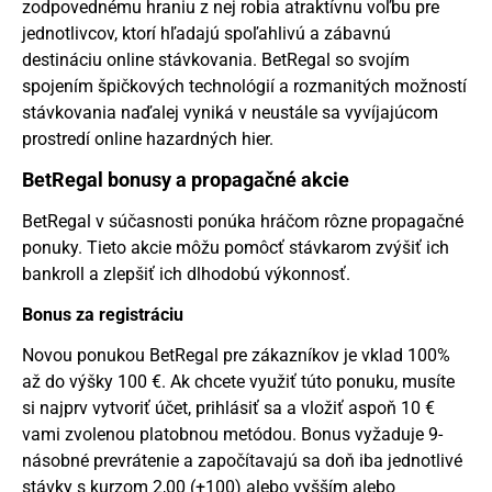
zodpovednému hraniu z nej robia atraktívnu voľbu pre
jednotlivcov, ktorí hľadajú spoľahlivú a zábavnú
destináciu online stávkovania. BetRegal so svojím
spojením špičkových technológií a rozmanitých možností
stávkovania naďalej vyniká v neustále sa vyvíjajúcom
prostredí online hazardných hier.
BetRegal bonusy a propagačné akcie
BetRegal v súčasnosti ponúka hráčom rôzne propagačné
ponuky. Tieto akcie môžu pomôcť stávkarom zvýšiť ich
bankroll a zlepšiť ich dlhodobú výkonnosť.
Bonus za registráciu
Novou ponukou BetRegal pre zákazníkov je vklad 100%
až do výšky 100 €. Ak chcete využiť túto ponuku, musíte
si najprv vytvoriť účet, prihlásiť sa a vložiť aspoň 10 €
vami zvolenou platobnou metódou. Bonus vyžaduje 9-
násobné prevrátenie a započítavajú sa doň iba jednotlivé
stávky s kurzom 2,00 (+100) alebo vyšším alebo