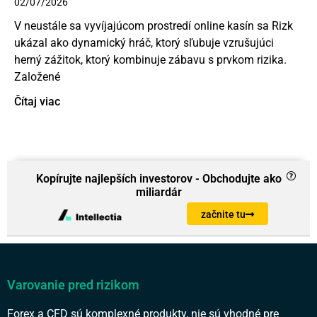
02/07/2026
V neustále sa vyvíjajúcom prostredí online kasín sa Rizk
ukázal ako dynamický hráč, ktorý sľubuje vzrušujúci
herný zážitok, ktorý kombinuje zábavu s prvkom rizika.
Založené
Čítaj viac
Kopírujte najlepších investorov - Obchodujte ako
miliardár
začnite tu
Varovanie pred rizikom
Forex a CFD sú komplexné produkty, nie sú vhodné pre