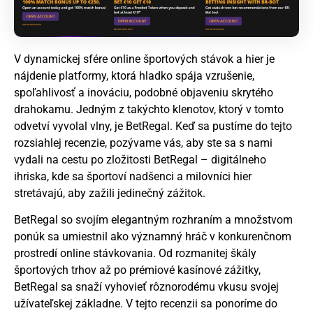
V dynamickej sfére online športových stávok a hier je
nájdenie platformy, ktorá hladko spája vzrušenie,
spoľahlivosť a inováciu, podobné objaveniu skrytého
drahokamu. Jedným z takýchto klenotov, ktorý v tomto
odvetví vyvolal vlny, je BetRegal. Keď sa pustíme do tejto
rozsiahlej recenzie, pozývame vás, aby ste sa s nami
vydali na cestu po zložitosti BetRegal – digitálneho
ihriska, kde sa športoví nadšenci a milovníci hier
stretávajú, aby zažili jedinečný zážitok.
BetRegal so svojím elegantným rozhraním a množstvom
ponúk sa umiestnil ako významný hráč v konkurenčnom
prostredí online stávkovania. Od rozmanitej škály
športových trhov až po prémiové kasínové zážitky,
BetRegal sa snaží vyhovieť rôznorodému vkusu svojej
užívateľskej základne. V tejto recenzii sa ponoríme do