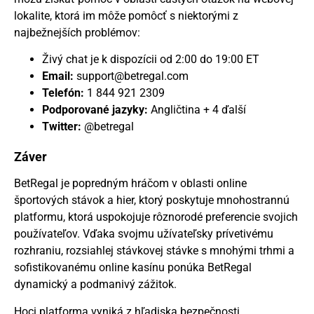
lokalite, ktorá im môže pomôcť s niektorými z
najbežnejších problémov:
Živý chat je k dispozícii od 2:00 do 19:00 ET
Email:
support@betregal.com
Telefón:
1 844 921 2309
Podporované jazyky:
Angličtina + 4 ďalší
Twitter:
@betregal
Záver
BetRegal je popredným hráčom v oblasti online
športových stávok a hier, ktorý poskytuje mnohostrannú
platformu, ktorá uspokojuje rôznorodé preferencie svojich
používateľov. Vďaka svojmu užívateľsky prívetivému
rozhraniu, rozsiahlej stávkovej stávke s mnohými trhmi a
sofistikovanému online kasínu ponúka BetRegal
dynamický a podmanivý zážitok.
Hoci platforma vyniká z hľadiska bezpečnosti,