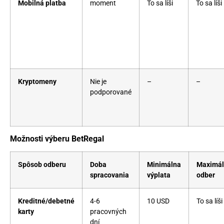
Mobilná platba
moment
To sa líši
To sa líši
Kryptomeny
Nie je
–
–
podporované
Možnosti výberu BetRegal
Spôsob odberu
Doba
Minimálna
Maximál
spracovania
výplata
odber
Kreditné/debetné
4-6
10 USD
To sa líši
karty
pracovných
dní