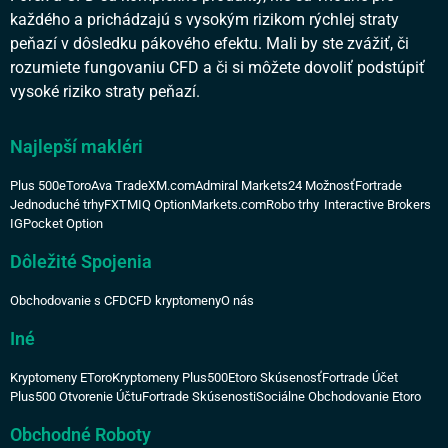
každého a prichádzajú s vysokým rizikom rýchlej straty
peňazí v dôsledku pákového efektu. Mali by ste zvážiť, či
rozumiete fungovaniu CFD a či si môžete dovoliť podstúpiť
vysoké riziko straty peňazí.
Najlepší makléri
Plus 500
eToro
Ava Trade
XM.com
Admiral Markets
24 Možnosť
Fortrade
Jednoduché trhy
FXTM
IQ Option
Markets.com
Robo trhy
Interactive Brokers
IG
Pocket Option
Dôležité Spojenia
Obchodovanie s CFD
CFD kryptomeny
O nás
Iné
Kryptomeny EToro
Kryptomeny Plus500
Etoro Skúsenosť
Fortrade Účet
Plus500 Otvorenie Účtu
Fortrade Skúsenosti
Sociálne Obchodovanie Etoro
Obchodné Roboty