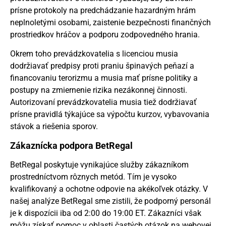
prísne protokoly na predchádzanie hazardným hrám
neplnoletými osobami, zaistenie bezpečnosti finančných
prostriedkov hráčov a podporu zodpovedného hrania.
Okrem toho prevádzkovatelia s licenciou musia
dodržiavať predpisy proti praniu špinavých peňazí a
financovaniu terorizmu a musia mať prísne politiky a
postupy na zmiernenie rizika nezákonnej činnosti.
Autorizovaní prevádzkovatelia musia tiež dodržiavať
prísne pravidlá týkajúce sa výpočtu kurzov, vybavovania
stávok a riešenia sporov.
Zákaznícka podpora BetRegal
BetRegal poskytuje vynikajúce služby zákazníkom
prostredníctvom rôznych metód. Tím je vysoko
kvalifikovaný a ochotne odpovie na akékoľvek otázky. V
našej analýze BetRegal sme zistili, že podporný personál
je k dispozícii iba od 2:00 do 19:00 ET. Zákazníci však
môžu získať pomoc v oblasti častých otázok na webovej