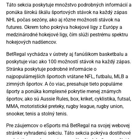
Táto sekcia poskytuje množstvo podrobných informácií a
ponúka širokú škálu športových stávok na každý zápas
NHL počas sezóny, ako aj rôzne možnosti stávok na
futures. Okrem toho pokrýva hokejové ligy z Európy a
medzinárodné hokejové ligy, čím slúži pestrému spektru
hokejových nadšencov.
BetRegal vychádza v ústrety aj fanúšikom basketbalu a
poskytuje viac ako 100 možností stávok na každý zápas.
Stránka poskytuje podrobné informácie o
najpopulárnejších športoch vrátane NFL, futbalu, MLB a
zimných športov. A čo viac, presahuje tieto populárne
športy a ponúka komplexné pokrytie menej známych
športov, ako sú Aussie Rules, box, kriket, cyklistika, futsal,
MMA, motoristické preteky, rugby league, rugby union,
snooker, tenis a stolný tenis.
Pre záujemcov o eSports má BetRegal na svojej webovej
stránke vyhradenú sekciu. Táto sekcia pokrýva dostihové