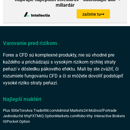
miliardár
začnite tu
Varovanie pred rizikom
Forex a CFD sú komplexné produkty, nie sú vhodné pre
každého a prichádzajú s vysokým rizikom rýchlej straty
peňazí v dôsledku pákového efektu. Mali by ste zvážiť, či
rozumiete fungovaniu CFD a či si môžete dovoliť podstúpiť
vysoké riziko straty peňazí.
Najlepší makléri
Plus 500
eToro
Ava Trade
XM.com
Admiral Markets
24 Možnosť
Fortrade
Jednoduché trhy
FXTM
IQ Option
Markets.com
Robo trhy
Interactive Brokers
IG
Pocket Option