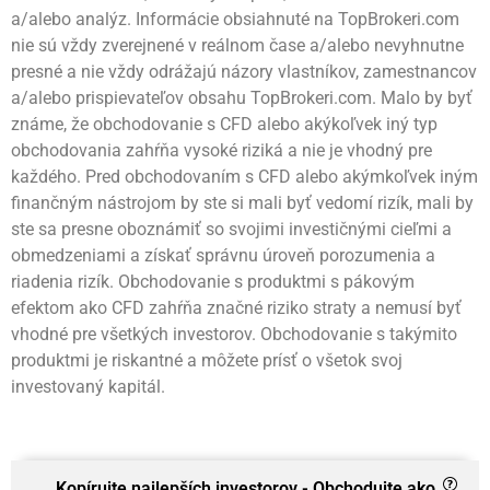
a/alebo analýz. Informácie obsiahnuté na TopBrokeri.com
nie sú vždy zverejnené v reálnom čase a/alebo nevyhnutne
presné a nie vždy odrážajú názory vlastníkov, zamestnancov
a/alebo prispievateľov obsahu TopBrokeri.com. Malo by byť
známe, že obchodovanie s CFD alebo akýkoľvek iný typ
obchodovania zahŕňa vysoké riziká a nie je vhodný pre
každého. Pred obchodovaním s CFD alebo akýmkoľvek iným
finančným nástrojom by ste si mali byť vedomí rizík, mali by
ste sa presne oboznámiť so svojimi investičnými cieľmi a
obmedzeniami a získať správnu úroveň porozumenia a
riadenia rizík. Obchodovanie s produktmi s pákovým
efektom ako CFD zahŕňa značné riziko straty a nemusí byť
vhodné pre všetkých investorov. Obchodovanie s takýmito
produktmi je riskantné a môžete prísť o všetok svoj
investovaný kapitál.
Kopírujte najlepších investorov - Obchodujte ako