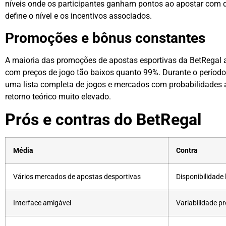
níveis onde os participantes ganham pontos ao apostar com d
define o nível e os incentivos associados.
Promoções e bônus constantes
A maioria das promoções de apostas esportivas da BetRegal
com preços de jogo tão baixos quanto 99%. Durante o período
uma lista completa de jogos e mercados com probabilidades
retorno teórico muito elevado.
Prós e contras do BetRegal
Média
Contra
Vários mercados de apostas desportivas
Disponibilidade
Interface amigável
Variabilidade p