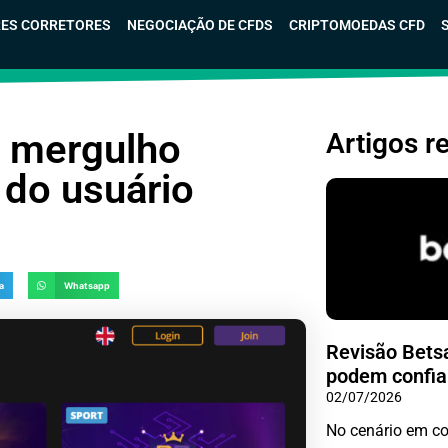
ES CORRETORES
NEGOCIAÇÃO DE CFDS
CRIPTOMOEDAS CFD
m mergulho
Artigos r
 do usuário
a
Whatsapp
Revisão Bets
podem confia
02/07/2026
No cenário em co