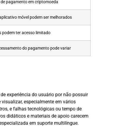
s de pagamento em criptomoeda
aplicativo móvel podem ser melhorados
 podem ter acesso limitado
cessamento do pagamento pode variar
de experiência do usuário por não possuir
e visualizar, especialmente em vários
ltros, e falhas tecnológicas ou tempo de
ros didáticos e materiais de apoio carecem
 especializada em suporte multilíngue.