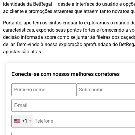
identidade da BetRegal – desde a interface do usuário e opçõ
ao cliente e promoções atraentes que atraem tanto novatos q
Portanto, apertem os cintos enquanto exploramos o mundo do
características, expondo seus pontos fortes e fornecendo a v
decisão informada sobre como se juntar às fileiras dos caç
de lar. Bem-vindo à nossa exploração aprofundada do BetRega
apostas são altas.
Conecte-se com nossos melhores corretores
+1