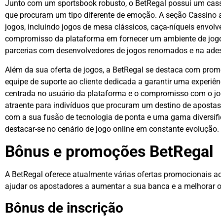
Junto com um sportsbook robusto, o BetRegal possui um cassi
que procuram um tipo diferente de emoção. A seção Cassino 
jogos, incluindo jogos de mesa clássicos, caça-níqueis envolv
compromisso da plataforma em fornecer um ambiente de jogo 
parcerias com desenvolvedores de jogos renomados e na adesã
Além da sua oferta de jogos, a BetRegal se destaca com pro
equipe de suporte ao cliente dedicada a garantir uma experiên
centrada no usuário da plataforma e o compromisso com o j
atraente para indivíduos que procuram um destino de apostas o
com a sua fusão de tecnologia de ponta e uma gama diversifi
destacar-se no cenário de jogo online em constante evolução.
Bônus e promoções BetRegal
A BetRegal oferece atualmente várias ofertas promocionais 
ajudar os apostadores a aumentar a sua banca e a melhorar 
Bônus de inscrição