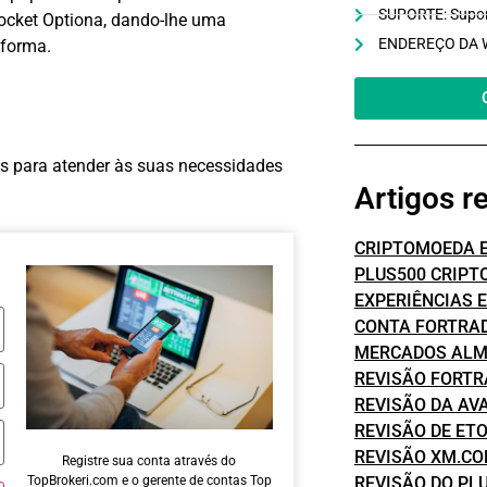
SUPORTE: Suporte
Pocket Optiona, dando-lhe uma
ENDEREÇO DA WE
aforma.
as para atender às suas necessidades
Artigos r
CRIPTOMOEDA 
PLUS500 CRIP
EXPERIÊNCIAS 
CONTA FORTRA
MERCADOS ALM
REVISÃO FORTR
REVISÃO DA AV
REVISÃO DE ET
REVISÃO XM.C
Registre sua conta através do
TopBrokeri.com e o gerente de contas Top
REVISÃO DO PL