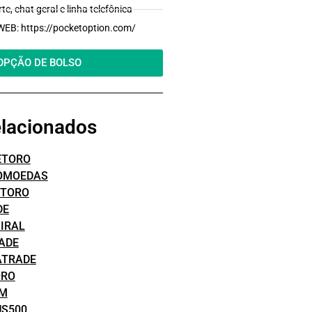
, chat geral e linha telefônica
B: https://pocketoption.com/
OPÇÃO DE BOLSO
elacionados
ETORO
TOMOEDAS
ETORO
DE
IRAL
ADE
ATRADE
ORO
OM
US500