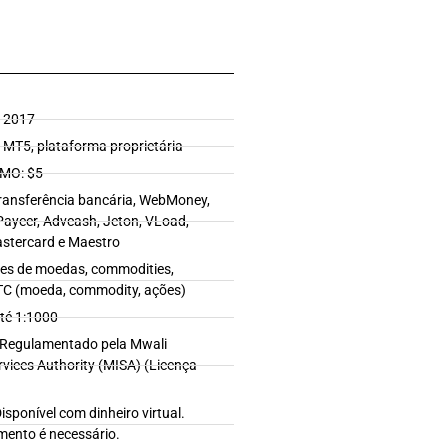
 2017
T5, plataforma proprietária
MO: $5
nsferência bancária, WebMoney,
Payeer, Advcash, Jeton, VLoad,
astercard e Maestro
s de moedas, commodities,
TC (moeda, commodity, ações)
té 1:1000
Regulamentado pela Mwali
rvices Authority (MISA) (Licença
ponível com dinheiro virtual.
mento é necessário.