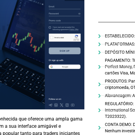
ESTABELECIDO:
PLATAFORMAS: M
DEPÓSITO MÍNI
PAGAMENTO: Tra
Perfect Money, 
cartões Visa, M
PRODUTOS: Pare
criptomoeda, O
Alavancagem: A
REGULATÓRIO: 
International Se
T2023322).
conhecida que oferece uma ampla gama
CONTA DEMO: Dis
m a sua interface amigável e
Nenhum investi
popular tanto para traders iniciantes