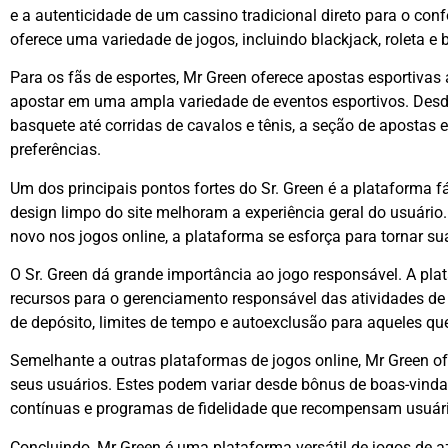
e a autenticidade de um cassino tradicional direto para o con
oferece uma variedade de jogos, incluindo blackjack, roleta e 
Para os fãs de esportes, Mr Green oferece apostas esportiva
apostar em uma ampla variedade de eventos esportivos. Desd
basquete até corridas de cavalos e tênis, a seção de apostas
preferências.
Um dos principais pontos fortes do Sr. Green é a plataforma fá
design limpo do site melhoram a experiência geral do usuário
novo nos jogos online, a plataforma se esforça para tornar su
O Sr. Green dá grande importância ao jogo responsável. A pla
recursos para o gerenciamento responsável das atividades de jo
de depósito, limites de tempo e autoexclusão para aqueles q
Semelhante a outras plataformas de jogos online, Mr Green o
seus usuários. Estes podem variar desde bônus de boas-vind
contínuas e programas de fidelidade que recompensam usuári
Concluindo, Mr Green é uma plataforma versátil de jogos de a