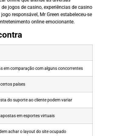
de jogos de casino, experiências de casino
jogo responsável, Mr Green estabeleceu-se
entretenimento online emocionante.
contra
as em comparação com alguns concorrentes
certos países
sta do suporte ao cliente podem variar
 apostas em esportes virtuais
dem achar o layout do site ocupado