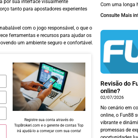
ca por sua interface visualmente
Com uma longa hi
forço tanto para apostadores experientes
Consulte Mais i
nabalável com o jogo responsável, o que o
rece ferramentas e recursos para ajudar os
omovendo um ambiente seguro e confortável.
Revisão do F
online?
02/07/2026
No cenário em co
online, o Fun88
Registre sua conta através do
vibrante e dinâm
TopBrokeri.com e o gerente de contas Top
promessas de ex
irá ajudá-lo a começar com sua conta!
oportunidades luc