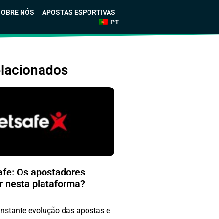
SOBRE NÓS
APOSTAS ESPORTIVAS
PT
elacionados
afe: Os apostadores
r nesta plataforma?
nstante evolução das apostas e