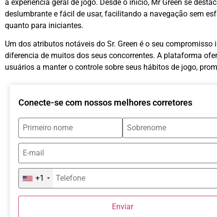
a experiência geral de jogo. Desde o início, Mr Green se desta
deslumbrante e fácil de usar, facilitando a navegação sem es
quanto para iniciantes.
Um dos atributos notáveis do Sr. Green é o seu compromisso i
diferencia de muitos dos seus concorrentes. A plataforma ofe
usuários a manter o controle sobre seus hábitos de jogo, pr
Conecte-se com nossos melhores corretores
+1
Enviar