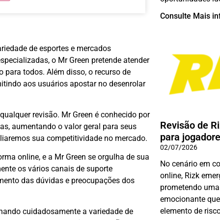
Consulte Mais i
ariedade de esportes e mercados
specializadas, o Mr Green pretende atender
o para todos. Além disso, o recurso de
tindo aos usuários apostar no desenrolar
 qualquer revisão. Mr Green é conhecido por
Revisão de Ri
as, aumentando o valor geral para seus
para jogadore
liaremos sua competitividade no mercado.
02/07/2026
forma online, e a Mr Green se orgulha de sua
No cenário em co
ente os vários canais de suporte
online, Rizk eme
tamento das dúvidas e preocupações dos
prometendo uma 
emocionante que
elemento de risco
inando cuidadosamente a variedade de