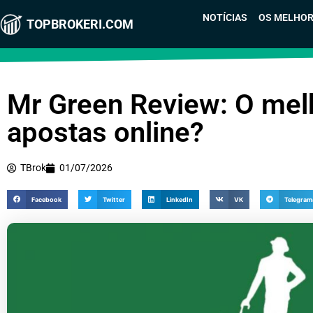
NOTÍCIAS
OS MELHOR
TOPBROKERI.COM
Mr Green Review: O melh
apostas online?
TBrok
01/07/2026
Facebook
Twitter
LinkedIn
VK
Telegram