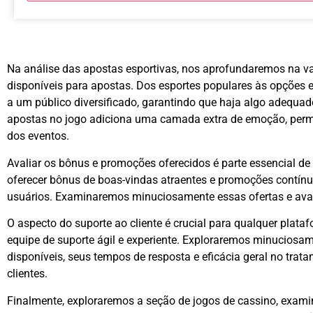
Na análise das apostas esportivas, nos aprofundaremos na v
disponíveis para apostas. Dos esportes populares às opções e
a um público diversificado, garantindo que haja algo adequad
apostas no jogo adiciona uma camada extra de emoção, permi
dos eventos.
Avaliar os bônus e promoções oferecidos é parte essencial de
oferecer bônus de boas-vindas atraentes e promoções contínu
usuários. Examinaremos minuciosamente essas ofertas e ava
O aspecto do suporte ao cliente é crucial para qualquer plata
equipe de suporte ágil e experiente. Exploraremos minuciosam
disponíveis, seus tempos de resposta e eficácia geral no tra
clientes.
Finalmente, exploraremos a seção de jogos de cassino, exam