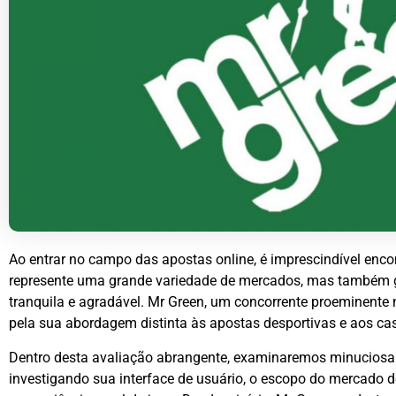
Ao entrar no campo das apostas online, é imprescindível enc
represente uma grande variedade de mercados, mas também g
tranquila e agradável. Mr Green, um concorrente proeminente n
pela sua abordagem distinta às apostas desportivas e aos ca
Dentro desta avaliação abrangente, examinaremos minuciosa
investigando sua interface de usuário, o escopo do mercado de