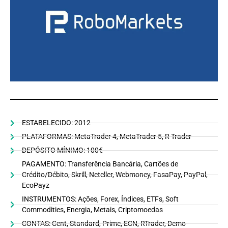
ESTABELECIDO: 2012
PLATAFORMAS: MetaTrader 4, MetaTrader 5, R Trader
DEPÓSITO MÍNIMO: 100€
PAGAMENTO: Transferência Bancária, Cartões de
Crédito/Débito, Skrill, Neteller, Webmoney, FasaPay, PayPal,
EcoPayz
INSTRUMENTOS: Ações, Forex, Índices, ETFs, Soft
Commodities, Energia, Metais, Criptomoedas
CONTAS: Cent, Standard, Prime, ECN, RTrader, Demo