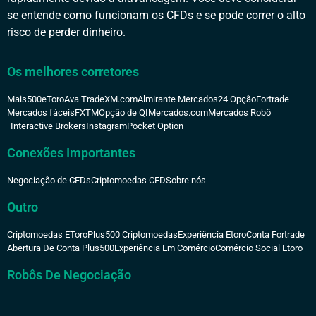
se entende como funcionam os CFDs e se pode correr o alto
risco de perder dinheiro.
Os melhores corretores
Mais500
eToro
Ava Trade
XM.com
Almirante Mercados
24 Opção
Fortrade
Mercados fáceis
FXTM
Opção de QI
Mercados.com
Mercados Robô
Interactive Brokers
Instagram
Pocket Option
Conexões Importantes
Negociação de CFDs
Criptomoedas CFD
Sobre nós
Outro
Criptomoedas EToro
Plus500 Criptomoedas
Experiência Etoro
Conta Fortrade
Abertura De Conta Plus500
Experiência Em Comércio
Comércio Social Etoro
Robôs De Negociação