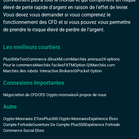
élevé de perte rapide d'argent en raison de l'effet de levier.
Vous devez vous demander si vous comprenez le
fonctionnement des CFD et si vous pouvez vous permettre
de prendre le risque élevé de perdre de l’argent.
Les meilleurs courtiers
Plus500
eToro
Commerce d'Ava
XM.com
Marchés amiraux
24 options
Pour le commerce
Marchés faciles
FXTM
Option QI
Marchés.com
Marchés des robots
Interactive Brokers
IG
Pocket Option
Connexions Importantes
Négociation de CFD
CFD Crypto-monnaies
À propos de nous
Autre
Crypto-Monnaies EToro
Plus500 Crypto-Monnaies
Expérience Étoro
Compte Fortrade
Ouverture De Compte Plus500
Expérience Fortrade
Commerce Social Etoro