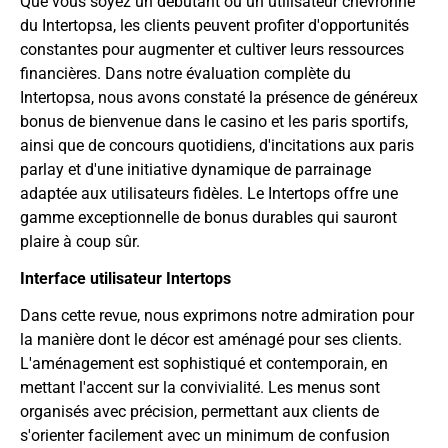
Que vous soyez un débutant ou un utilisateur chevronné
du Intertopsa, les clients peuvent profiter d'opportunités
constantes pour augmenter et cultiver leurs ressources
financières. Dans notre évaluation complète du
Intertopsa, nous avons constaté la présence de généreux
bonus de bienvenue dans le casino et les paris sportifs,
ainsi que de concours quotidiens, d'incitations aux paris
parlay et d'une initiative dynamique de parrainage
adaptée aux utilisateurs fidèles. Le Intertops offre une
gamme exceptionnelle de bonus durables qui sauront
plaire à coup sûr.
Interface utilisateur Intertops
Dans cette revue, nous exprimons notre admiration pour
la manière dont le décor est aménagé pour ses clients.
L'aménagement est sophistiqué et contemporain, en
mettant l'accent sur la convivialité. Les menus sont
organisés avec précision, permettant aux clients de
s'orienter facilement avec un minimum de confusion