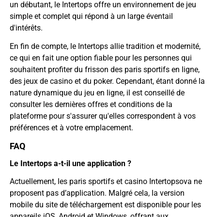
un débutant, le Intertops offre un environnement de jeu
simple et complet qui répond à un large éventail
d'intérêts.
En fin de compte, le Intertops allie tradition et modernité,
ce qui en fait une option fiable pour les personnes qui
souhaitent profiter du frisson des paris sportifs en ligne,
des jeux de casino et du poker. Cependant, étant donné la
nature dynamique du jeu en ligne, il est conseillé de
consulter les dernières offres et conditions de la
plateforme pour s'assurer qu'elles correspondent à vos
préférences et à votre emplacement.
FAQ
Le Intertops a-t-il une application ?
Actuellement, les paris sportifs et casino Intertopsova ne
proposent pas d’application. Malgré cela, la version
mobile du site de téléchargement est disponible pour les
appareils iOS, Android et Windows, offrant aux