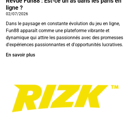
Revue Fun88 : Est-ce un as dans les paris en
ligne ?
02/07/2026
Dans le paysage en constante évolution du jeu en ligne,
Fun88 apparaît comme une plateforme vibrante et
dynamique qui attire les passionnés avec des promesses
d'expériences passionnantes et d'opportunités lucratives.
En savoir plus