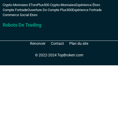
Crypto-Monnaies EToro
Plus500 Crypto-Monnaies
Expérience Étoro
Compte Fortrade
Ouverture De Compte Plus500
Expérience Fortrade
Commerce Social Etoro
Robots De Trading
Renoncer
Contact
Plan du site
© 2022-2024 TopBrokeri.com