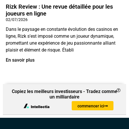
Rizk Review : Une revue détaillée pour les
joueurs en ligne
02/07/2026
Dans le paysage en constante évolution des casinos en
ligne, Rizk s'est imposé comme un joueur dynamique,
promettant une expérience de jeu passionnante alliant
plaisir et élément de risque. Établi
En savoir plus
Copiez les meilleurs investisseurs - Tradez comme
un milliardaire
commencer ici