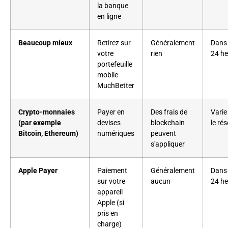
la banque
en ligne
Beaucoup mieux
Retirez sur
Généralement
Dans 
votre
rien
24 he
portefeuille
mobile
MuchBetter
Crypto-monnaies
Payer en
Des frais de
Varie
(par exemple
devises
blockchain
le ré
Bitcoin, Ethereum)
numériques
peuvent
s'appliquer
Apple Payer
Paiement
Généralement
Dans 
sur votre
aucun
24 he
appareil
Apple (si
pris en
charge)