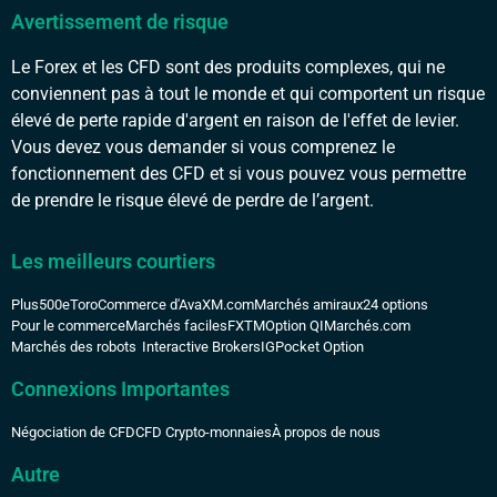
Avertissement de risque
Le Forex et les CFD sont des produits complexes, qui ne
conviennent pas à tout le monde et qui comportent un risque
élevé de perte rapide d'argent en raison de l'effet de levier.
Vous devez vous demander si vous comprenez le
fonctionnement des CFD et si vous pouvez vous permettre
de prendre le risque élevé de perdre de l’argent.
Les meilleurs courtiers
Plus500
eToro
Commerce d'Ava
XM.com
Marchés amiraux
24 options
Pour le commerce
Marchés faciles
FXTM
Option QI
Marchés.com
Marchés des robots
Interactive Brokers
IG
Pocket Option
Connexions Importantes
Négociation de CFD
CFD Crypto-monnaies
À propos de nous
Autre