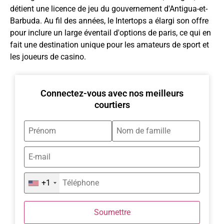
détient une licence de jeu du gouvernement d'Antigua-et-
Barbuda. Au fil des années, le Intertops a élargi son offre
pour inclure un large éventail d'options de paris, ce qui en
fait une destination unique pour les amateurs de sport et
les joueurs de casino.
Connectez-vous avec nos meilleurs
courtiers
+1
Soumettre