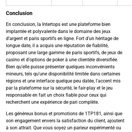
Conclusion
En conclusion, la Intertops est une plateforme bien
implantée et polyvalente dans le domaine des jeux
d’argent et paris sportifs en ligne. Fort d'un héritage de
longue date, il a acquis une réputation de fiabilité,
proposant une large gamme de paris sportifs, de jeux de
casino et d'options de poker à une clientèle diversifiée.
Bien qu'elle puisse présenter quelques inconvénients
mineurs, tels qu'une disponibilité limitée dans certaines
régions et une interface quelque peu datée, l'accent mis
par la plateforme sur la sécurité, le fair-play et le jeu
responsable en fait un choix fiable pour ceux qui
recherchent une expérience de pari complète.
Les généreux bonus et promotions de 1TP181, ainsi que
son engagement envers la satisfaction du client, ajoutent
à son attrait. Que vous soyez un parieur expérimenté ou