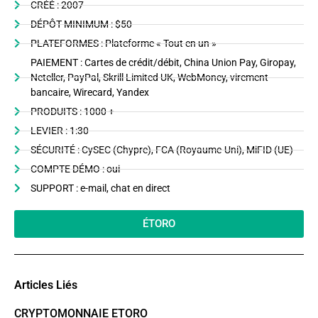
CRÉÉ : 2007
DÉPÔT MINIMUM : $50
PLATEFORMES : Plateforme « Tout en un »
PAIEMENT : Cartes de crédit/débit, China Union Pay, Giropay,
Neteller, PayPal, Skrill Limited UK, WebMoney, virement
bancaire, Wirecard, Yandex
PRODUITS : 1000 +
LEVIER : 1:30
SÉCURITÉ : CySEC (Chypre), FCA (Royaume-Uni), MiFID (UE)
COMPTE DÉMO : oui
SUPPORT : e-mail, chat en direct
ÉTORO
Articles Liés
CRYPTOMONNAIE ETORO