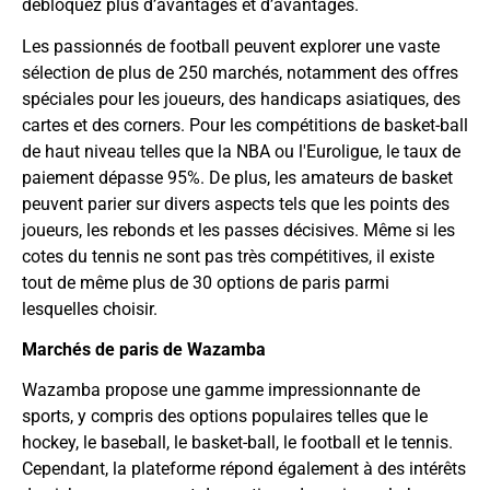
débloquez plus d’avantages et d’avantages.
Les passionnés de football peuvent explorer une vaste
sélection de plus de 250 marchés, notamment des offres
spéciales pour les joueurs, des handicaps asiatiques, des
cartes et des corners. Pour les compétitions de basket-ball
de haut niveau telles que la NBA ou l'Euroligue, le taux de
paiement dépasse 95%. De plus, les amateurs de basket
peuvent parier sur divers aspects tels que les points des
joueurs, les rebonds et les passes décisives. Même si les
cotes du tennis ne sont pas très compétitives, il existe
tout de même plus de 30 options de paris parmi
lesquelles choisir.
Marchés de paris de Wazamba
Wazamba propose une gamme impressionnante de
sports, y compris des options populaires telles que le
hockey, le baseball, le basket-ball, le football et le tennis.
Cependant, la plateforme répond également à des intérêts