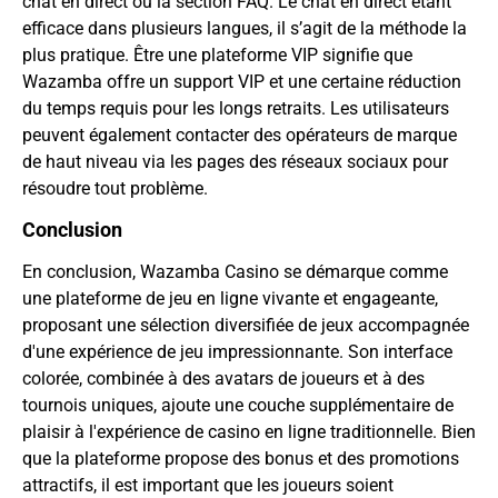
chat en direct ou la section FAQ. Le chat en direct étant
efficace dans plusieurs langues, il s’agit de la méthode la
plus pratique. Être une plateforme VIP signifie que
Wazamba offre un support VIP et une certaine réduction
du temps requis pour les longs retraits. Les utilisateurs
peuvent également contacter des opérateurs de marque
de haut niveau via les pages des réseaux sociaux pour
résoudre tout problème.
Conclusion
En conclusion, Wazamba Casino se démarque comme
une plateforme de jeu en ligne vivante et engageante,
proposant une sélection diversifiée de jeux accompagnée
d'une expérience de jeu impressionnante. Son interface
colorée, combinée à des avatars de joueurs et à des
tournois uniques, ajoute une couche supplémentaire de
plaisir à l'expérience de casino en ligne traditionnelle. Bien
que la plateforme propose des bonus et des promotions
attractifs, il est important que les joueurs soient