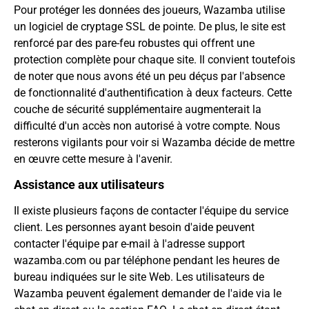
Pour protéger les données des joueurs, Wazamba utilise
un logiciel de cryptage SSL de pointe. De plus, le site est
renforcé par des pare-feu robustes qui offrent une
protection complète pour chaque site. Il convient toutefois
de noter que nous avons été un peu déçus par l'absence
de fonctionnalité d'authentification à deux facteurs. Cette
couche de sécurité supplémentaire augmenterait la
difficulté d'un accès non autorisé à votre compte. Nous
resterons vigilants pour voir si Wazamba décide de mettre
en œuvre cette mesure à l'avenir.
Assistance aux utilisateurs
Il existe plusieurs façons de contacter l'équipe du service
client. Les personnes ayant besoin d'aide peuvent
contacter l'équipe par e-mail à l'adresse support
wazamba.com ou par téléphone pendant les heures de
bureau indiquées sur le site Web. Les utilisateurs de
Wazamba peuvent également demander de l'aide via le