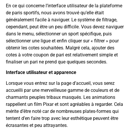
En ce qui concerne l’interface utilisateur de la plateforme
de paris sportifs, nous avons trouvé qu’elle était
généralement facile à naviguer. Le système de filtrage,
cependant, peut être un peu difficile. Vous devez naviguer
dans le menu, sélectionner un sport spécifique, puis
sélectionner une ligue et enfin cliquer sur « filtrer » pour
obtenir les cotes souhaitées. Malgré cela, ajouter des
cotes à votre coupon de pari est relativement simple et
finaliser un pari ne prend que quelques secondes.
Interface utilisateur et apparence
Lorsque vous entrez sur la page d’accueil, vous serez
accueilli par une merveilleuse gamme de couleurs et de
charmants peuples tribaux masqués. Les animations
rappellent un film Pixar et sont agréables à regarder. Cela
mérite d’être noté car de nombreuses plates-formes qui
tentent d’en faire trop avec leur esthétique peuvent être
écrasantes et peu attrayantes.