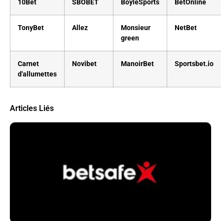
10Bet
SBOBET
BoyleSports
BetOnline
TonyBet
Allez
Monsieur
NetBet
green
Carnet
Novibet
ManoirBet
Sportsbet.io
d'allumettes
Articles Liés