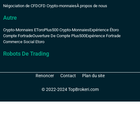
Négociation de CFD
CFD Crypto-monnaies
À propos de nous
Autre
Crypto-Monnaies EToro
Plus500 Crypto-Monnaies
Expérience Étoro
Compte Fortrade
Ouverture De Compte Plus500
Expérience Fortrade
Commerce Social Etoro
Robots De Trading
Renoncer
Contact
Plan du site
© 2022-2024 TopBrokeri.com