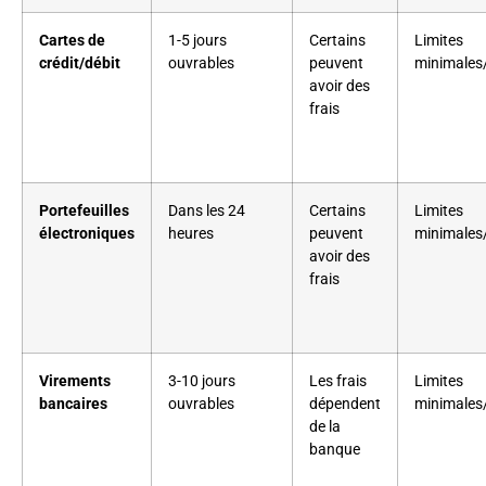
Cartes de
1-5 jours
Certains
Limites
crédit/débit
ouvrables
peuvent
minimales
avoir des
frais
Portefeuilles
Dans les 24
Certains
Limites
électroniques
heures
peuvent
minimales
avoir des
frais
Virements
3-10 jours
Les frais
Limites
bancaires
ouvrables
dépendent
minimales
de la
banque