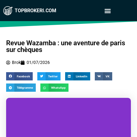
TOPBROKERI.COM
Revue Wazamba : une aventure de paris
sur chèques
Brok
01/07/2026
Facebook
Twitter
LinkedIn
VK
Télégramme
WhatsApp