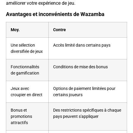
améliorer votre expérience de jeu.
Avantages et inconvénients de Wazamba
Moy.
Contre
Une sélection
Accès limité dans certains pays
diversifiée de jeux
Fonctionnalités
Conditions de mise des bonus
de gamification
Jeux avec
Options de paiement limitées pour
croupier en direct
certains joueurs
Bonus et
Des restrictions spécifiques à chaque
promotions
pays peuvent s'appliquer
attractifs