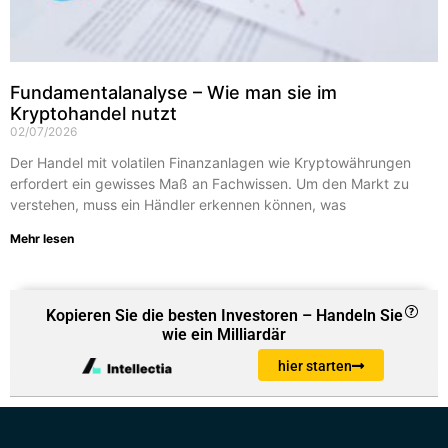
Fundamentalanalyse – Wie man sie im
Kryptohandel nutzt
02/07/2026
Der Handel mit volatilen Finanzanlagen wie Kryptowährungen
erfordert ein gewisses Maß an Fachwissen. Um den Markt zu
verstehen, muss ein Händler erkennen können, was
Mehr lesen
Kopieren Sie die besten Investoren – Handeln Sie
wie ein Milliardär
hier starten