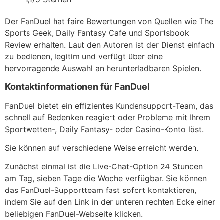
Der FanDuel hat faire Bewertungen von Quellen wie The
Sports Geek, Daily Fantasy Cafe und Sportsbook
Review erhalten. Laut den Autoren ist der Dienst einfach
zu bedienen, legitim und verfügt über eine
hervorragende Auswahl an herunterladbaren Spielen.
Kontaktinformationen für FanDuel
FanDuel bietet ein effizientes Kundensupport-Team, das
schnell auf Bedenken reagiert oder Probleme mit Ihrem
Sportwetten-, Daily Fantasy- oder Casino-Konto löst.
Sie können auf verschiedene Weise erreicht werden.
Zunächst einmal ist die Live-Chat-Option 24 Stunden
am Tag, sieben Tage die Woche verfügbar. Sie können
das FanDuel-Supportteam fast sofort kontaktieren,
indem Sie auf den Link in der unteren rechten Ecke einer
beliebigen FanDuel-Webseite klicken.