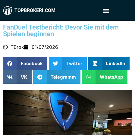
TOPBROKERI.COM
FanDuel Testbericht: Bevor Sie mit dem
Spielen beginnen
TBrok
01/07/2026
Facebook
Twitter
LinkedIn
VK
Telegramm
WhatsApp