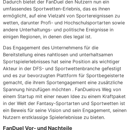
Dadurch bietet der FanDuel den Nutzern nun ein
umfassendes Sportwetten-Erlebnis, das es ihnen
ermöglicht, auf eine Vielzahl von Sportereignissen zu
wetten, darunter Profi- und Hochschulsportarten sowie
andere Unterhaltungs- und politische Ereignisse in
einigen Regionen, in denen dies legal ist.
Das Engagement des Unternehmens für die
Bereitstellung eines nahtlosen und unterhaltsamen
Sportspielerlebnisses hat seine Position als wichtiger
Akteur in der DFS- und Sportwettenbranche gefestigt
und es zur bevorzugten Plattform für Sportbegeisterte
gemacht, die ihrem Sportengagement eine zusätzliche
Spannung hinzufügen möchten . FanDuelovs Weg von
einem Startup mit einer neuen Idee zu einem Kraftpaket
in der Welt der Fantasy-Sportarten und Sportwetten ist
ein Beweis für seine Vision und sein Engagement, seinen
Nutzern erstklassige Spielerlebnisse zu bieten.
FanDuel Vor- und Nachteile