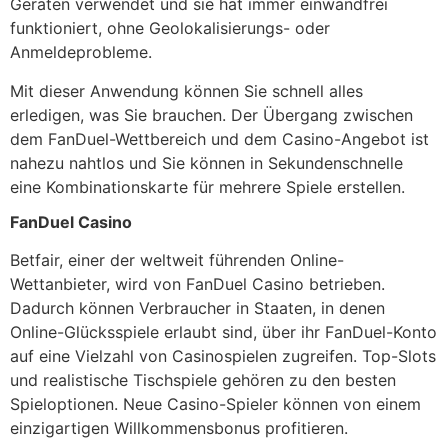
Geräten verwendet und sie hat immer einwandfrei
funktioniert, ohne Geolokalisierungs- oder
Anmeldeprobleme.
Mit dieser Anwendung können Sie schnell alles
erledigen, was Sie brauchen. Der Übergang zwischen
dem FanDuel-Wettbereich und dem Casino-Angebot ist
nahezu nahtlos und Sie können in Sekundenschnelle
eine Kombinationskarte für mehrere Spiele erstellen.
FanDuel Casino
Betfair, einer der weltweit führenden Online-
Wettanbieter, wird von FanDuel Casino betrieben.
Dadurch können Verbraucher in Staaten, in denen
Online-Glücksspiele erlaubt sind, über ihr FanDuel-Konto
auf eine Vielzahl von Casinospielen zugreifen. Top-Slots
und realistische Tischspiele gehören zu den besten
Spieloptionen. Neue Casino-Spieler können von einem
einzigartigen Willkommensbonus profitieren.