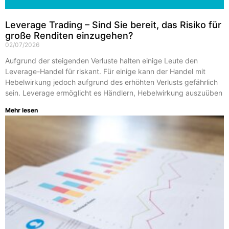
Leverage Trading – Sind Sie bereit, das Risiko für
große Renditen einzugehen?
02/07/2026
Aufgrund der steigenden Verluste halten einige Leute den
Leverage-Handel für riskant. Für einige kann der Handel mit
Hebelwirkung jedoch aufgrund des erhöhten Verlusts gefährlich
sein. Leverage ermöglicht es Händlern, Hebelwirkung auszuüben
Mehr lesen