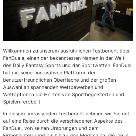
Willkommen zu unserem ausführlichen Testbericht über
FanDuela, einen der bekanntesten Namen in der Welt
des Daily Fantasy Sports und der Sportwetten. FanDuel
hat mit seiner innovativen Plattform, der
benutzerfreundlichen Oberfläche und der großen
Auswahl an spannenden Wettbewerben und
Wettoptionen die Herzen von Sportbegeisterten und
Spielern erobert.
In diesem umfassenden Testbericht nehmen wir Sie mit
auf eine Reise durch die verschiedenen Aspekte des
FanDuel, von seinen Ursprüngen und dem
Firmenhintergrund bis hin zu den Merkmalen, die ihn in