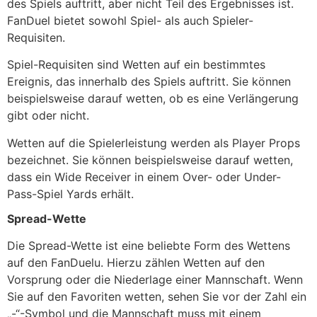
des Spiels auftritt, aber nicht Teil des Ergebnisses ist.
FanDuel bietet sowohl Spiel- als auch Spieler-
Requisiten.
Spiel-Requisiten sind Wetten auf ein bestimmtes
Ereignis, das innerhalb des Spiels auftritt. Sie können
beispielsweise darauf wetten, ob es eine Verlängerung
gibt oder nicht.
Wetten auf die Spielerleistung werden als Player Props
bezeichnet. Sie können beispielsweise darauf wetten,
dass ein Wide Receiver in einem Over- oder Under-
Pass-Spiel Yards erhält.
Spread-Wette
Die Spread-Wette ist eine beliebte Form des Wettens
auf den FanDuelu. Hierzu zählen Wetten auf den
Vorsprung oder die Niederlage einer Mannschaft. Wenn
Sie auf den Favoriten wetten, sehen Sie vor der Zahl ein
„-“-Symbol und die Mannschaft muss mit einem