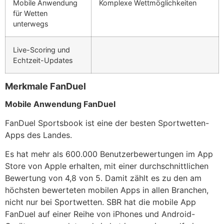
Mobile Anwendung
Komplexe Wettmöglichkeiten
für Wetten
unterwegs
Live-Scoring und
Echtzeit-Updates
Merkmale FanDuel
Mobile Anwendung FanDuel
FanDuel Sportsbook ist eine der besten Sportwetten-
Apps des Landes.
Es hat mehr als 600.000 Benutzerbewertungen im App
Store von Apple erhalten, mit einer durchschnittlichen
Bewertung von 4,8 von 5. Damit zählt es zu den am
höchsten bewerteten mobilen Apps in allen Branchen,
nicht nur bei Sportwetten. SBR hat die mobile App
FanDuel auf einer Reihe von iPhones und Android-