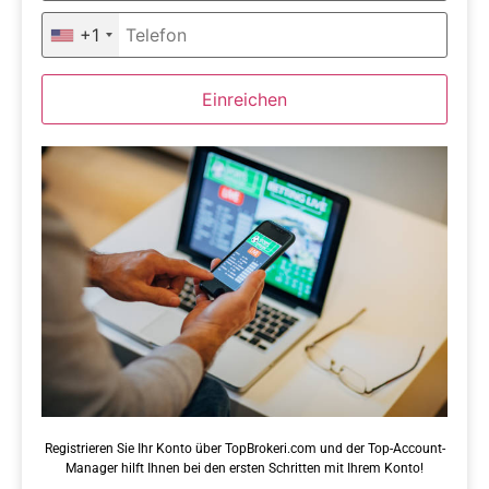
+1
Einreichen
Registrieren Sie Ihr Konto über TopBrokeri.com und der Top-Account-
Manager hilft Ihnen bei den ersten Schritten mit Ihrem Konto!