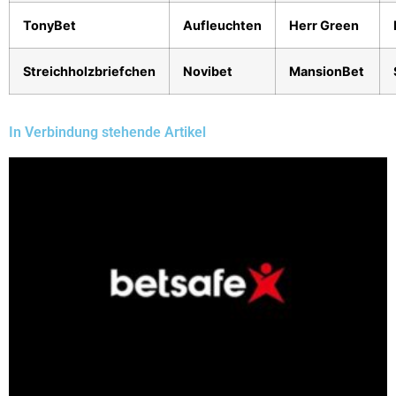
TonyBet
Aufleuchten
Herr Green
Streichholzbriefchen
Novibet
MansionBet
In Verbindung stehende Artikel