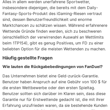
Alles in allem werden unerfahrene Sportwetter,
insbesondere diejenigen, die bereits mit dem Daily-
Fantasy-Sports-Produkt des iGaming-Riesen vertraut
sind, dessen Benutzerfreundlichkeit und enorme
Marktchancen zu schätzen wissen. Während erfahrenere
Wettende Gründe finden werden, sich zu beschweren
(einschließlich der verwirrenden Auswahl an Wettlimits
beim 1TP154), gibt es genug Positives, um FD zu einer
beliebten Option für die meisten Wettenden zu machen.
Häufig gestellte Fragen
Wie lauten die Rückgabebedingungen von FanDuel?
Das Unternehmen bietet eine Geld-zurück-Garantie.
Benutzer haben Anspruch auf eine Gebühr von 100 $ für
die ersten Wettbewerbe oder den ersten Spieltag.
Benutzer sollten sich darüber im Klaren sein, dass diese
Garantie nur für Erstwettende gedacht ist, die mit ihrer
Erfahrung unzufrieden waren, da sie bestehende Kunden