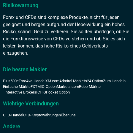
Risikowarnung
Forex und CFDs sind komplexe Produkte, nicht für jeden
geeignet und bergen aufgrund der Hebelwirkung ein hohes
Risiko, schnell Geld zu verlieren. Sie sollten überlegen, ob Sie
die Funktionsweise von CFDs verstehen und ob Sie es sich
leisten können, das hohe Risiko eines Geldverlusts
einzugehen.
Die besten Makler
Plus500
eToro
Ava-Handel
XM.com
Admiral Markets
24 Option
Zum Handeln
Einfache Märkte
FXTM
IQ-Option
Markets.com
Robo-Märkte
Interactive Brokers
ICH G
Pocket Option
Wichtige Verbindungen
CFD-Handel
CFD-Kryptowährungen
Über uns
Andere