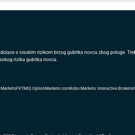
i dolaze s visokim rizikom brzog gubitka novca zbog poluge. Treba
isokog rizika gubitka novca.
 Markets
FXTM
IQ Option
Markets.com
Robo Markets
Interactive Brokers
I