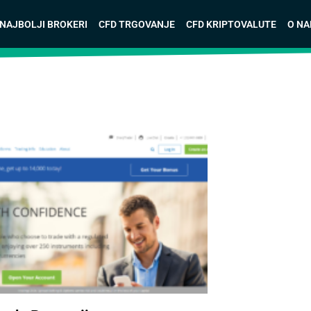
NAJBOLJI BROKERI
CFD TRGOVANJE
CFD KRIPTOVALUTE
O N