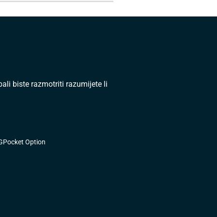
li biste razmotriti razumijete li
G
Pocket Option