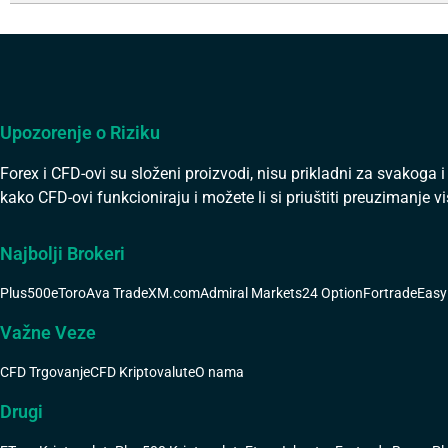
Upozorenje o Riziku
Forex i CFD-ovi su složeni proizvodi, nisu prikladni za svakoga 
kako CFD-ovi funkcioniraju i možete li si priuštiti preuzimanje v
Najbolji Brokeri
Plus500
eToro
Ava Trade
XM.com
Admiral Markets
24 Option
Fortrade
Easy
Važne Veze
CFD Trgovanje
CFD Kriptovalute
O nama
Drugi