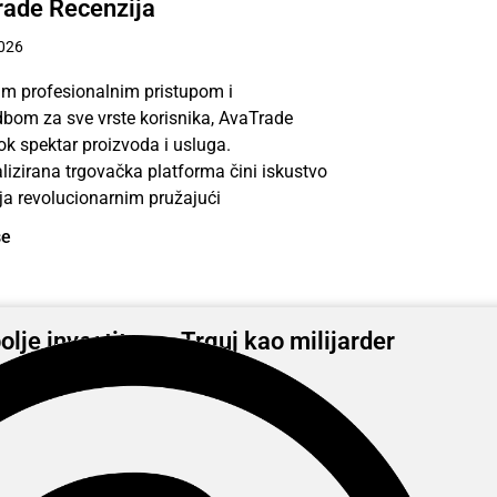
ade Recenzija
026
im profesionalnim pristupom i
dbom za sve vrste korisnika, AvaTrade
rok spektar proizvoda i usluga.
lizirana trgovačka platforma čini iskustvo
ja revolucionarnim pružajući
še
olje investitore - Trguj kao milijarder