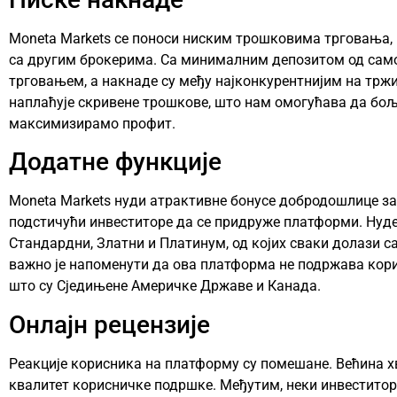
Moneta Markets се поноси ниским трошковима трговања, 
са другим брокерима. Са минималним депозитом од сам
трговањем, а накнаде су међу најконкурентнијим на трж
наплаћује скривене трошкове, што нам омогућава да бо
максимизирамо профит.
Додатне функције
Moneta Markets нуди атрактивне бонусе добродошлице за
подстичући инвеститоре да се придруже платформи. Нуде 
Стандардни, Златни и Платинум, од којих сваки долази с
важно је напоменути да ова платформа не подржава кори
што су Сједињене Америчке Државе и Канада.
Онлајн рецензије
Реакције корисника на платформу су помешане. Већина х
квалитет корисничке подршке. Међутим, неки инвеститор