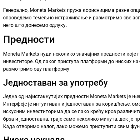
Генерално, Moneta Markets пружа корисницима разне опци
спроведемо темељно истраживање и размотримо све ас
него што донесемо одлуку.
Предности
Moneta Markets нуди неколико значајних предности које 
инвеститоре. Од лаког приступа платформи до ниских на
размотримо ову платформу.
Једноставан за употребу
Једна од најистакнутијих предности Moneta Markets је њ
Интерфејс је интуитиван и једноставан за коришћење, ом
искусним инвеститорима да се лако крећу кроз различите
брза и једноставна, траје само неколико минута, док је п
Када отворимо налог, лако можемо приступити свим фу
Ниске накнаде