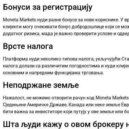
Бонуси за регистрацију
Moneta Markets нуди разне бонусе за нове кориснике. У 
клијенти могу очекивати бонус добродошлице који се мо
додатног ризика, мада је важно проверити услове и одред
Врсте налога
Платформа нуди неколико типова налога, укључујући Ста
налога долази са различитим погодностима и нуди клије
основним и напредним функцијама трговања.
Неподржане земље
Нажалост, не можемо отворити рачун код Moneta Markets
Сједињене Америчке Државе, Канада или неке земље Евр
бити важна за инвеститоре који путују у ове земље или б
Шта људи кажу о овом брокеру 