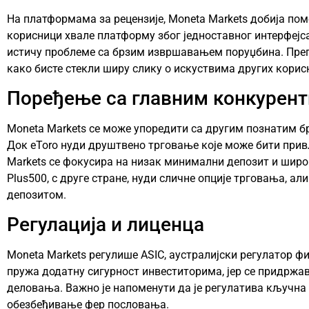
На платформама за рецензије, Moneta Markets добија по
корисници хвале платформу због једноставног интерфејс
истичу проблеме са брзим извршавањем поруџбина. Преп
како бисте стекли ширу слику о искуствима других корис
Поређење са главним конкурен
Moneta Markets се може упоредити са другим познатим бр
Док eToro нуди друштвено трговање које може бити при
Markets се фокусира на низак минимални депозит и широ
Plus500, с друге стране, нуди сличне опције трговања, 
депозитом.
Регулација и лиценца
Moneta Markets регулише ASIC, аустралијски регулатор фи
пружа додатну сигурност инвеститорима, јер се придржа
деловања. Важно је напоменути да је регулатива кључна 
обезбеђивање фер пословања.