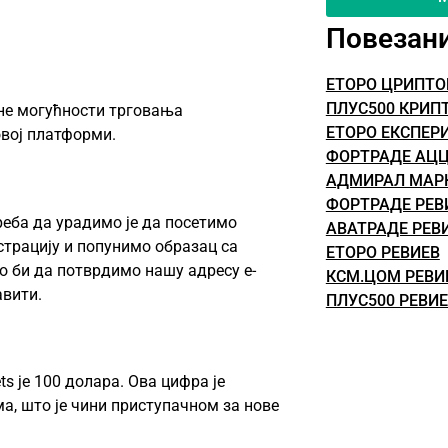
Повезан
ЕТОРО ЦРИПТ
ПЛУС500 КРИП
зне могућности трговања
ЕТОРО ЕКСПЕР
овој платформи.
ФОРТРАДЕ АЦ
АДМИРАЛ МАР
ФОРТРАДЕ РЕВ
треба да урадимо је да посетимо
АВАТРАДЕ РЕВ
страцију и попунимо образац са
ЕТОРО РЕВИЕВ
 би да потврдимо нашу адресу е-
КСМ.ЦОМ РЕВИ
авити.
ПЛУС500 РЕВИ
 је 100 долара. Ова цифра је
, што је чини приступачном за нове