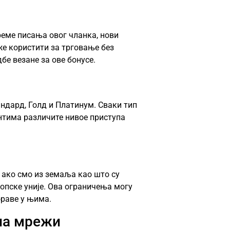
време писања овог чланка, нови
же користити за трговање без
бе везане за ове бонусе.
ндард, Голд и Платинум. Сваки тип
нтима различите нивое приступа
 ако смо из земаља као што су
опске уније. Ова ограничења могу
ораве у њима.
на мрежи