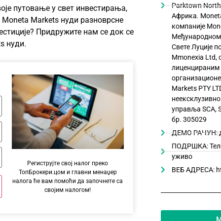
Parktown North
воје путовање у свет инвестирања,
Африка. Moneta
. Moneta Markets нуди разноврсне
компаније Mone
вестиције? Придружите нам се док се
Међународном 
s нуди.
Свете Луције п
Mmonexia Ltd,
лиценцираним 
организационе
Markets PTY L
неексклузивно
управља SCA, Ste
бр. 305029
ДЕМО РАЧУН: 
ПОДРШКА: Теле
уживо
Региструјте свој налог преко
ВЕБ АДРЕСА: h
ТопБрокери.цом и главни менаџер
налога ће вам помоћи да започнете са
својим налогом!
M