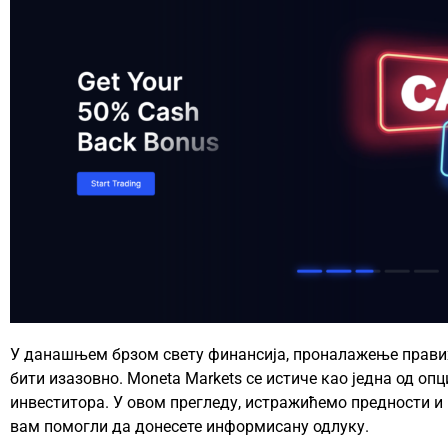
У данашњем брзом свету финансија, проналажење прав
бити изазовно. Moneta Markets се истиче као једна од оп
инвеститора. У овом прегледу, истражићемо предности и
вам помогли да донесете информисану одлуку.