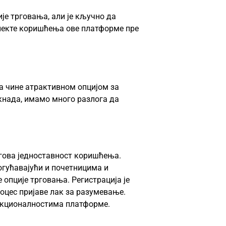
је трговања, али је кључно да
пекте коришћења ове платформе пре
га чине атрактивном опцијом за
кнада, имамо много разлога да
егова једноставност коришћења.
огућавајући и почетницима и
 опције трговања. Регистрација је
роцес пријаве лак за разумевање.
нкционалностима платформе.