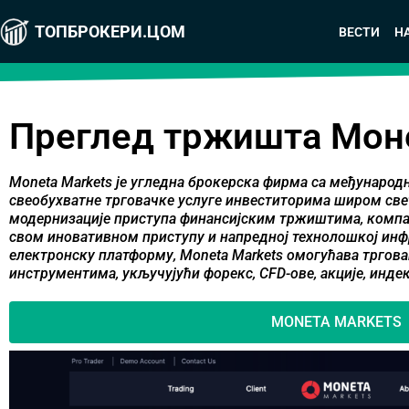
ТОПБРОКЕРИ.ЦОМ
ВЕСТИ
Н
Преглед тржишта Мон
Moneta Markets је угледна брокерска фирма са међународ
свеобухватне трговачке услуге инвеститорима широм свет
модернизације приступа финансијским тржиштима, компан
свом иновативном приступу и напредној технолошкој инф
електронску платформу, Moneta Markets омогућава тргов
инструментима, укључујући форекс, CFD-ове, акције, индек
MONETA MARKETS