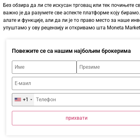
Без обзира да ли сте искусан трговац или тек почињете с
важно је да разумете све аспекте платформе коју бирамо
алате и функције, али да ли је то право место за наше ин
упуштамо у ову рецензију и откривамо шта Moneta Market
Повежите се са нашим најбољим брокерима
+1
прихвати