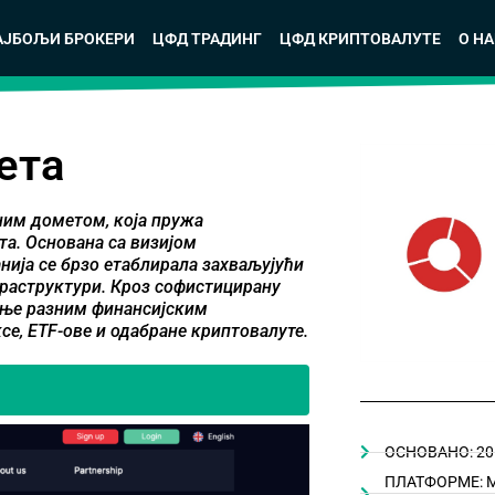
АЈБОЉИ БРОКЕРИ
ЦФД ТРАДИНГ
ЦФД КРИПТОВАЛУТЕ
О Н
ета
ним дометом, која пружа
а. Основана са визијом
ија се брзо етаблирала захваљујући
раструктури. Кроз софистицирану
ање разним финансијским
се, ETF-ове и одабране криптовалуте.
ОСНОВАНО: 20
ПЛАТФОРМЕ: Met