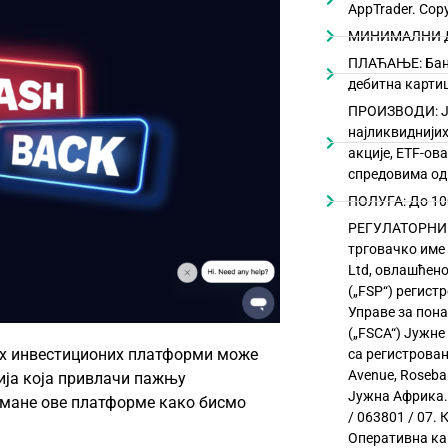
AppTrader. Cop
МИНИМАЛНИ Д
ПЛАЋАЊЕ: Банк
дебитна картиц
ПРОИЗВОДИ: Је
најликвиднијих
акције, ETF-ов
спредовима од 
ПОЛУГА: До 10
РЕГУЛАТОРНИ П
трговачко име 
Ltd, овлашћен
(„FSP“) регист
Управе за пон
(„FSCA“) Јужне
их инвестиционих платформи може
са регистрова
Avenue, Roseba
ција која привлачи пажњу
Јужна Африка. 
 мане ове платформе како бисмо
/ 063801 / 07.
Оперативна кан