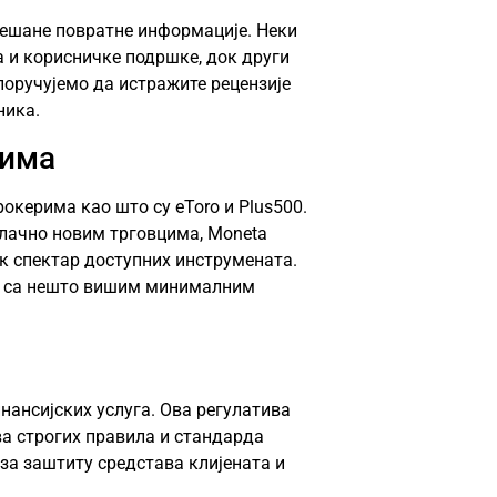
мешане повратне информације. Неки
а и корисничке подршке, док други
оручујемо да истражите рецензије
ника.
тима
окерима као што су eToro и Plus500.
влачно новим трговцима, Moneta
к спектар доступних инструмената.
али са нешто вишим минималним
нансијских услуга. Ова регулатива
ва строгих правила и стандарда
за заштиту средстава клијената и