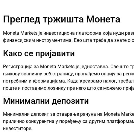
Преглед тржишта Монета
Moneta Markets је инвестициона платформа која нуди ра
финансијским инструментима. Ево шта треба да знате о 
Како се пријавити
Регистрација за Moneta Markets је једноставна. Све што 
њихову званичну веб страницу, пронађемо опцију за реги
потребним информацијама. Када креирамо налог, требало
поште и поставимо лозинку пре него што се можемо приј
Минимални депозити
Минимални депозит за отварање рачуна на Moneta Markets
прилично конкурентна у поређењу са другим платформама
инвеститоре.