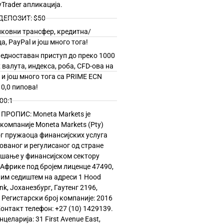
yTrader апликација.
ЕПОЗИТ: $50
овни трансфер, кредитна/
а, PayPal и још много тога!
дноставан приступ до преко 1000
 валута, индекса, роба, CFD-ова на
а и још много тога са PRIME ECN
0,0 пипова!
00:1
РОПИС: Moneta Markets је
компаније Moneta Markets (Pty)
ог пружаоца финансијских услуга
рованог и регулисаног од стране
ашање у финансијском сектору
 Африке под бројем лиценце 47490,
ним седиштем на адреси 1 Hood
nk, Јоханезбург, Гаутенг 2196,
Регистарски број компаније: 2016
 Контакт телефон: +27 (10) 1429139.
целарија: 31 First Avenue East,