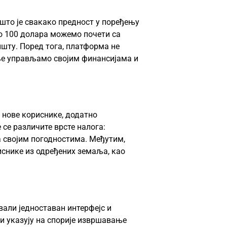
што је свакако предност у поређењу
о 100 долара можемо почети са
ишту. Поред тога, платформа не
ље управљамо својим финансијама и
 нове кориснике, додатно
се различите врсте налога:
а својим погодностима. Међутим,
снике из одређених земаља, као
вали једноставан интерфејс и
и указују на спорије извршавање