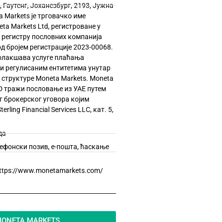
, Гаутенг, Јоханезбург, 2193, Јужна
 Markets је трговачко име
ta Markets Ltd, регистроване у
регистру пословних компанија
од бројем регистрације 2023-00068.
 олакшава услуге плаћања
и регулисаним ентитетима унутар
 структуре Moneta Markets. Moneta
TD тражи пословање из УАЕ путем
г брокерског уговора којим
rling Financial Services LLC, кат. 5,
да
фонски позив, е-пошта, ћаскање
ttps://www.monetamarkets.com/
ONETA MARKETS