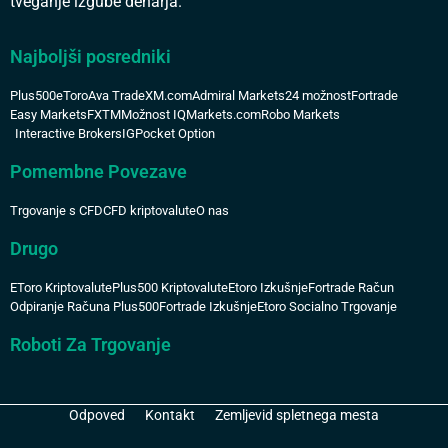
tveganje izgube denarja.
Najboljši posredniki
Plus500
eToro
Ava Trade
XM.com
Admiral Markets
24 možnost
Fortrade
Easy Markets
FXTM
Možnost IQ
Markets.com
Robo Markets
Interactive Brokers
IG
Pocket Option
Pomembne Povezave
Trgovanje s CFD
CFD kriptovalute
O nas
Drugo
EToro Kriptovalute
Plus500 Kriptovalute
Etoro Izkušnje
Fortrade Račun
Odpiranje Računa Plus500
Fortrade Izkušnje
Etoro Socialno Trgovanje
Roboti Za Trgovanje
Odpoved
Kontakt
Zemljevid spletnega mesta