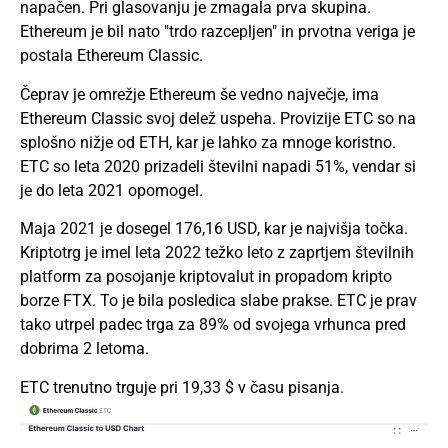
napačen. Pri glasovanju je zmagala prva skupina.
Ethereum je bil nato "trdo razcepljen" in prvotna veriga je
postala Ethereum Classic.
Čeprav je omrežje Ethereum še vedno največje, ima
Ethereum Classic svoj delež uspeha. Provizije ETC so na
splošno nižje od ETH, kar je lahko za mnoge koristno.
ETC so leta 2020 prizadeli številni napadi 51%, vendar si
je do leta 2021 opomogel.
Maja 2021 je dosegel 176,16 USD, kar je najvišja točka.
Kriptotrg je imel leta 2022 težko leto z zaprtjem številnih
platform za posojanje kriptovalut in propadom kripto
borze FTX. To je bila posledica slabe prakse. ETC je prav
tako utrpel padec trga za 89% od svojega vrhunca pred
dobrima 2 letoma.
ETC trenutno trguje pri 19,33 $ v času pisanja.