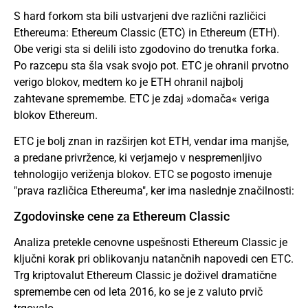
S hard forkom sta bili ustvarjeni dve različni različici
Ethereuma: Ethereum Classic (ETC) in Ethereum (ETH).
Obe verigi sta si delili isto zgodovino do trenutka forka.
Po razcepu sta šla vsak svojo pot. ETC je ohranil prvotno
verigo blokov, medtem ko je ETH ohranil najbolj
zahtevane spremembe. ETC je zdaj »domača« veriga
blokov Ethereum.
ETC je bolj znan in razširjen kot ETH, vendar ima manjše,
a predane privržence, ki verjamejo v nespremenljivo
tehnologijo veriženja blokov. ETC se pogosto imenuje
"prava različica Ethereuma", ker ima naslednje značilnosti:
Zgodovinske cene za Ethereum Classic
Analiza pretekle cenovne uspešnosti Ethereum Classic je
ključni korak pri oblikovanju natančnih napovedi cen ETC.
Trg kriptovalut Ethereum Classic je doživel dramatične
spremembe cen od leta 2016, ko se je z valuto prvič