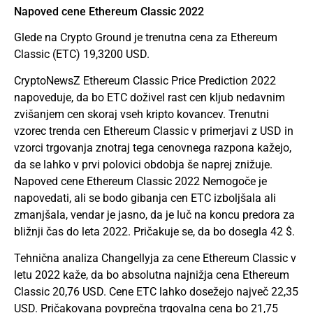
Napoved cene Ethereum Classic 2022
Glede na Crypto Ground je trenutna cena za Ethereum
Classic (ETC) 19,3200 USD.
CryptoNewsZ Ethereum Classic Price Prediction 2022
napoveduje, da bo ETC doživel rast cen kljub nedavnim
zvišanjem cen skoraj vseh kripto kovancev. Trenutni
vzorec trenda cen Ethereum Classic v primerjavi z USD in
vzorci trgovanja znotraj tega cenovnega razpona kažejo,
da se lahko v prvi polovici obdobja še naprej znižuje.
Napoved cene Ethereum Classic 2022 Nemogoče je
napovedati, ali se bodo gibanja cen ETC izboljšala ali
zmanjšala, vendar je jasno, da je luč na koncu predora za
bližnji čas do leta 2022. Pričakuje se, da bo dosegla 42 $.
Tehnična analiza Changellyja za cene Ethereum Classic v
letu 2022 kaže, da bo absolutna najnižja cena Ethereum
Classic 20,76 USD. Cene ETC lahko dosežejo največ 22,35
USD. Pričakovana povprečna trgovalna cena bo 21,75