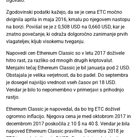
trgovalo.
Zgodovinski podatki kažejo, da se je cena ETC močno
dvignila aprila in maja 2016, kmalu po njegovem nastopu
na borzi. Povišal se je z 0,508 USD na 0,660 USD, kar je
znatno povečanje, ki odraža dolgoročno zanimanje prvih
vlagateljev, kljub visokemu tveganju.
Napovedi cen Ethereum Classic so v letu 2017 doživele
hitro rast, za razliko od mnogih drugih kriptovalut.
Menjalni tečaj Ethereum Classic je bil januarja pod 2 USD.
Obstajala je velika verjetnost, da bo padel. Do septembra
je dosegel najvišjo vrednost vseh časov pri 18 USD.
Vendar je bilo to nepomembno v primerjavi s prihodnjo
rastjo.
Ethereum Classic je napovedal, da bo trg ETC doživel
ogromno inflacijo. Njegova cena je med oktobrom 2017 in
decembrom 2017 poskočila z 10 $ na 40 $. Vendar je bila
napoved Ethereum Classic pravilna. Decembra 2018 je