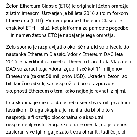
Žeton Ethereum Classic (ETC) je originalni žeton omrežja
z istim imenom. Ustvarjen je bil leta 2016 s trdim forkom
Ethereuma (ETH). Primer uporabe Ethereum Classic je
enak kot ETH – služi kot platforma za pametne pogodbe
– in namen žetona ETC je napajanje tega omrežja.
Zelo sporno je razpravljati o okoliščinah, ki so privedle do
nastanka Ethereum Classic. Vdor v Ethereum DAO leta
2016 je navdihnil zamisel o Ethereum Hard fork. Vlagatelji
DAO so zaradi tega vdora izgubili več kot 11 milijonov
Ethereuma (takrat 50 milijonov USD). Ukradeni žetoni so
bili končno odkriti, kar je sprožilo burno razpravo v
skupnosti Ethereum o tem, kako najbolje ravnati z njimi.
Ena skupina je menila, da je treba sredstva vrniti prvotnim
lastnikom. Druga skupina je menila, da bi bilo to v
nasprotju s filozofijo blockchaina o absolutni
nespremenljivosti. Druga skupina je menila, da je prenos
zasidran v verigi in ga je zato treba ohraniti, tudi če je bil