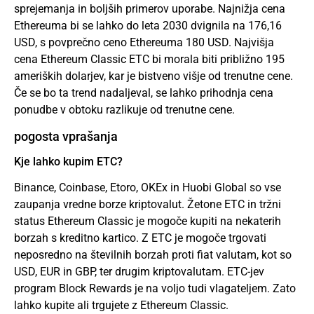
sprejemanja in boljših primerov uporabe. Najnižja cena
Ethereuma bi se lahko do leta 2030 dvignila na 176,16
USD, s povprečno ceno Ethereuma 180 USD. Najvišja
cena Ethereum Classic ETC bi morala biti približno 195
ameriških dolarjev, kar je bistveno višje od trenutne cene.
Če se bo ta trend nadaljeval, se lahko prihodnja cena
ponudbe v obtoku razlikuje od trenutne cene.
pogosta vprašanja
Kje lahko kupim ETC?
Binance, Coinbase,
Etoro
, OKEx in Huobi Global so vse
zaupanja vredne borze kriptovalut. Žetone ETC in tržni
status Ethereum Classic je mogoče kupiti na nekaterih
borzah s kreditno kartico. Z ETC je mogoče trgovati
neposredno na številnih borzah proti fiat valutam, kot so
USD, EUR in GBP, ter drugim kriptovalutam. ETC-jev
program Block Rewards je na voljo tudi vlagateljem. Zato
lahko kupite ali trgujete z Ethereum Classic.