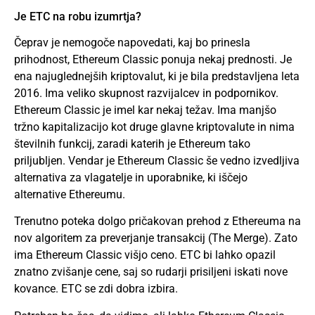
Je ETC na robu izumrtja?
Čeprav je nemogoče napovedati, kaj bo prinesla
prihodnost, Ethereum Classic ponuja nekaj prednosti. Je
ena najuglednejših kriptovalut, ki je bila predstavljena leta
2016. Ima veliko skupnost razvijalcev in podpornikov.
Ethereum Classic je imel kar nekaj težav. Ima manjšo
tržno kapitalizacijo kot druge glavne kriptovalute in nima
številnih funkcij, zaradi katerih je Ethereum tako
priljubljen. Vendar je Ethereum Classic še vedno izvedljiva
alternativa za vlagatelje in uporabnike, ki iščejo
alternative Ethereumu.
Trenutno poteka dolgo pričakovan prehod z Ethereuma na
nov algoritem za preverjanje transakcij (The Merge). Zato
ima Ethereum Classic višjo ceno. ETC bi lahko opazil
znatno zvišanje cene, saj so rudarji prisiljeni iskati nove
kovance. ETC se zdi dobra izbira.