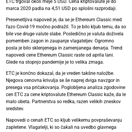
ETC trgoval okoli meje 5 USD. Cena kriptovalute je do
marca 2020 padla na 4,51 USD po splošni razprodaji.
Presenetljiva napoved je, da se je Ethereum Classic med
fazo Covid-19 močno podražil. To je bilo kljub temu, da so
bile vse druge valute slabe. Posledično je valuta doživela
pomemben zagon in zaupanje vlagateljev. Ogromno
posla je bilo sklenjenega in zamenjanega denarja. Trend
napovedi cene Ethereum Classic raste od aprila lani.
Glede na stopnjo pandemije je to velika zmaga.
ETC je končno dokazal, da je vreden takšne naložbe.
Njegova cenovna krivulja se še naprej dviga navzgor in
presega vsa pričakovanja. Poglobljena analiza zgodovine
cen ETC za cene kriptovalute Ethereum Classic kaže, da le
malo obeta. Partnerstva so redka, razen velikih zneskov
sredstev.
Napovedi o cenah ETC so kljub velikemu povpraševanju
zapletene. Vlagatelji, ki so čakali na uvedbo glavnega