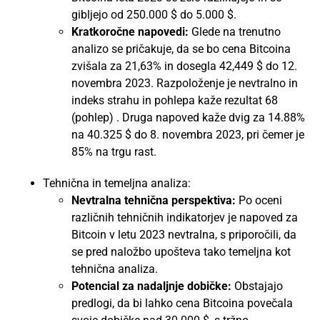
gibljejo od 250.000 $ do 5.000 $.
Kratkoročne napovedi:
Glede na trenutno
analizo se pričakuje, da se bo cena Bitcoina
zvišala za 21,63% in dosegla 42,449 $ do 12.
novembra 2023. Razpoloženje je nevtralno in
indeks strahu in pohlepa kaže rezultat 68
(pohlep) . Druga napoved kaže dvig za 14.88%
na 40.325 $ do 8. novembra 2023, pri čemer je
85% na trgu rast.
Tehnična in temeljna analiza:
Nevtralna tehnična perspektiva:
Po oceni
različnih tehničnih indikatorjev je napoved za
Bitcoin v letu 2023 nevtralna, s priporočili, da
se pred naložbo upošteva tako temeljna kot
tehnična analiza.
Potencial za nadaljnje dobičke:
Obstajajo
predlogi, da bi lahko cena Bitcoina povečala