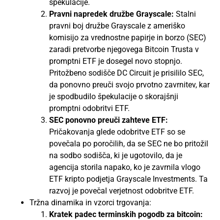
špekulacije​​​.
Pravni napredek družbe Grayscale:
Stalni
pravni boj družbe Grayscale z ameriško
komisijo za vrednostne papirje in borzo (SEC)
zaradi pretvorbe njegovega Bitcoin Trusta v
promptni ETF je dosegel novo stopnjo.
Pritožbeno sodišče DC Circuit je prisililo SEC,
da ponovno preuči svojo prvotno zavrnitev, kar
je spodbudilo špekulacije o skorajšnji
promptni odobritvi ETF.
SEC ponovno preuči zahteve ETF:
Pričakovanja glede odobritve ETF so se
povečala po poročilih, da se SEC ne bo pritožil
na sodbo sodišča, ki je ugotovilo, da je
agencija storila napako, ko je zavrnila vlogo
ETF kripto podjetja Grayscale Investments. Ta
razvoj je povečal verjetnost odobritve ETF.
Tržna dinamika in vzorci trgovanja:
Kratek padec terminskih pogodb za bitcoin: