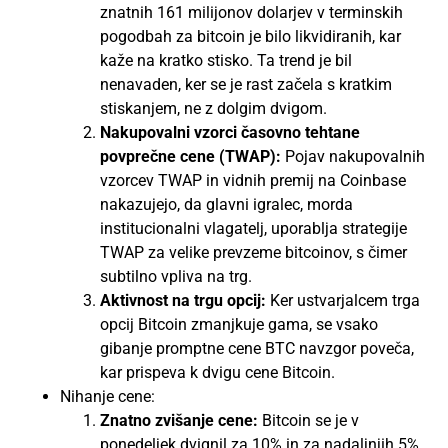
znatnih 161 milijonov dolarjev v terminskih
pogodbah za bitcoin je bilo likvidiranih, kar
kaže na kratko stisko. Ta trend je bil
nenavaden, ker se je rast začela s kratkim
stiskanjem, ne z dolgim ​​dvigom.​​
Nakupovalni vzorci časovno tehtane
povprečne cene (TWAP):
Pojav nakupovalnih
vzorcev TWAP in vidnih premij na Coinbase
nakazujejo, da glavni igralec, morda
institucionalni vlagatelj, uporablja strategije
TWAP za velike prevzeme bitcoinov, s čimer
subtilno vpliva na trg​.
Aktivnost na trgu opcij:
Ker ustvarjalcem trga
opcij Bitcoin zmanjkuje gama, se vsako
gibanje promptne cene BTC navzgor poveča,
kar prispeva k dvigu cene Bitcoin​​.
Nihanje cene:
Znatno zvišanje cene:
Bitcoin se je v
ponedeljek dvignil za 10% in za nadaljnjih 5%