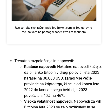
Registrirajte svoj račun prek TopBrokeri.com in Top upravitelj
računa vam bo pomagal začeti z vašim računom!
Trenutno razpoloženje in napovedi:
Rastoče napovedi:
Nekatere napovedi kažejo,
da bi lahko Bitcoin v drugi polovici leta 2023
narasel na 30.000 USD, zaradi vse večje
prevlade na kripto trgu, ki se je od konca leta
2022 do konca prvega četrtletja 2023
povečala s 40% na 46%.
Visoka volatilnost napovedi:
Napovedi za vrh
Bitcoina leta 2023 se zelo razlikujejo in se