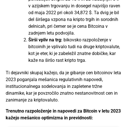
v azijskem trgovanju in dosegel najvišjo raven
od maja 2022 pri okoli 34,872 $. Ta dvig je bil
del širšega vzpona na kripto trgih in sorodnih
delnicah, pri čemer se je cena Bitcoina v
zadnjem letu podvojila​​​​​​.
Širši vpliv na trg:
bikovsko razpoloženje v
bitcoinih je vplivalo tudi na druge kriptovalute,
kot je eter, ki je zabeležil znatne dobičke, kar
kaže na širšo rast kripto trga​​.
Ti dejavniki skupaj kažejo, da je gibanje cen bitcoinov leta
2023 poganjala mešanica regulativnih napovedi,
institucionalnega sodelovanja in zapletene tržne
dinamike, kar je povzročilo znatno nestanovitnost cen in
zanimanje za kriptovaluto.
Trenutno razpoloženje in napovedi za Bitcoin v letu 2023
kažejo mešanico optimizma in previdnosti: