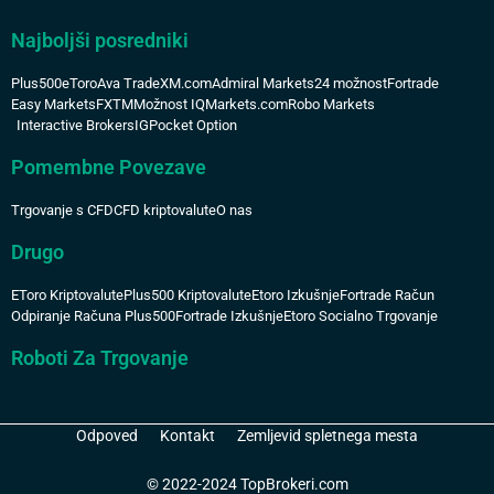
Najboljši posredniki
Plus500
eToro
Ava Trade
XM.com
Admiral Markets
24 možnost
Fortrade
Easy Markets
FXTM
Možnost IQ
Markets.com
Robo Markets
Interactive Brokers
IG
Pocket Option
Pomembne Povezave
Trgovanje s CFD
CFD kriptovalute
O nas
Drugo
EToro Kriptovalute
Plus500 Kriptovalute
Etoro Izkušnje
Fortrade Račun
Odpiranje Računa Plus500
Fortrade Izkušnje
Etoro Socialno Trgovanje
Roboti Za Trgovanje
Odpoved
Kontakt
Zemljevid spletnega mesta
© 2022-2024 TopBrokeri.com