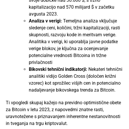
svoje dobičke nad 30.000 $, s tržno
kapitalizacijo nad 570 milijard $ v začetku
avgusta 2023.
Analiza v verigi:
Temeljna analiza vključuje
sledenje ceni, količini, tržni kapitalizaciji, rasti
skupnosti, razvoju kode in meritvam verige.
Analitika v verigi, ki uporablja javne podatke
verige blokov, je ključna za ocenjevanje
potencialne vrednosti Bitcoina in tržne
privlačnosti​​​​
Bikovski tehnični indikatorji:
Nekateri tehnični
analitiki vidijo Golden Cross (določen križni
vzorec) kot sprožilec višjih cen in potencialno
nadaljevanje bikovskega trenda za Bitcoin​​.
Ti vpogledi skupaj kažejo na previdno optimistične obete
za Bitcoin v letu 2023, z napovedmi znatne rasti,
uravnotežene s priznavanjem inherentne nestanovitnosti
in tveganja na trgu kriptovalut.