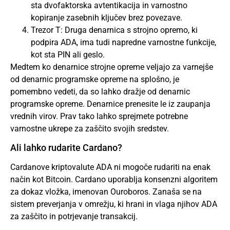
sta dvofaktorska avtentikacija in varnostno
kopiranje zasebnih ključev brez povezave.
Trezor T: Druga denarnica s strojno opremo, ki
podpira ADA, ima tudi napredne varnostne funkcije,
kot sta PIN ali geslo.
Medtem ko denarnice strojne opreme veljajo za varnejše
od denarnic programske opreme na splošno, je
pomembno vedeti, da so lahko dražje od denarnic
programske opreme. Denarnice prenesite le iz zaupanja
vrednih virov. Prav tako lahko sprejmete potrebne
varnostne ukrepe za zaščito svojih sredstev.
Ali lahko rudarite Cardano?
Cardanove kriptovalute ADA ni mogoče rudariti na enak
način kot Bitcoin. Cardano uporablja konsenzni algoritem
za dokaz vložka, imenovan Ouroboros. Zanaša se na
sistem preverjanja v omrežju, ki hrani in vlaga njihov ADA
za zaščito in potrjevanje transakcij.