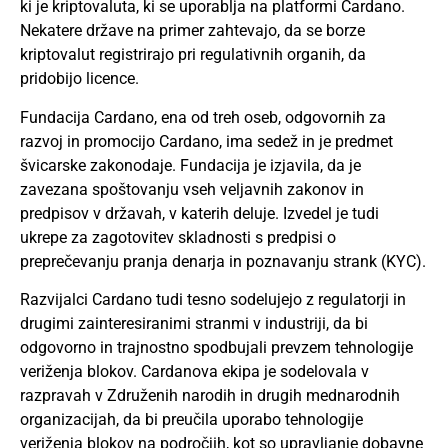
ki je kriptovaluta, ki se uporablja na platformi Cardano.
Nekatere države na primer zahtevajo, da se borze
kriptovalut registrirajo pri regulativnih organih, da
pridobijo licence.
Fundacija Cardano, ena od treh oseb, odgovornih za
razvoj in promocijo Cardano, ima sedež in je predmet
švicarske zakonodaje. Fundacija je izjavila, da je
zavezana spoštovanju vseh veljavnih zakonov in
predpisov v državah, v katerih deluje. Izvedel je tudi
ukrepe za zagotovitev skladnosti s predpisi o
preprečevanju pranja denarja in poznavanju strank (KYC).
Razvijalci Cardano tudi tesno sodelujejo z regulatorji in
drugimi zainteresiranimi stranmi v industriji, da bi
odgovorno in trajnostno spodbujali prevzem tehnologije
veriženja blokov. Cardanova ekipa je sodelovala v
razpravah v Združenih narodih in drugih mednarodnih
organizacijah, da bi preučila uporabo tehnologije
veriženja blokov na področjih, kot so upravljanje dobavne