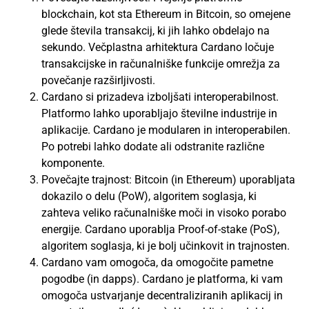
blockchain, kot sta Ethereum in Bitcoin, so omejene
glede števila transakcij, ki jih lahko obdelajo na
sekundo. Večplastna arhitektura Cardano ločuje
transakcijske in računalniške funkcije omrežja za
povečanje razširljivosti.
Cardano si prizadeva izboljšati interoperabilnost.
Platformo lahko uporabljajo številne industrije in
aplikacije. Cardano je modularen in interoperabilen.
Po potrebi lahko dodate ali odstranite različne
komponente.
Povečajte trajnost: Bitcoin (in Ethereum) uporabljata
dokazilo o delu (PoW), algoritem soglasja, ki
zahteva veliko računalniške moči in visoko porabo
energije. Cardano uporablja Proof-of-stake (PoS),
algoritem soglasja, ki je bolj učinkovit in trajnosten.
Cardano vam omogoča, da omogočite pametne
pogodbe (in dapps). Cardano je platforma, ki vam
omogoča ustvarjanje decentraliziranih aplikacij in