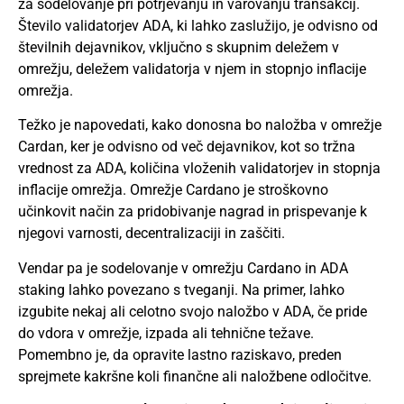
za sodelovanje pri potrjevanju in varovanju transakcij.
Število validatorjev ADA, ki lahko zaslužijo, je odvisno od
številnih dejavnikov, vključno s skupnim deležem v
omrežju, deležem validatorja v njem in stopnjo inflacije
omrežja.
Težko je napovedati, kako donosna bo naložba v omrežje
Cardan, ker je odvisno od več dejavnikov, kot so tržna
vrednost za ADA, količina vloženih validatorjev in stopnja
inflacije omrežja. Omrežje Cardano je stroškovno
učinkovit način za pridobivanje nagrad in prispevanje k
njegovi varnosti, decentralizaciji in zaščiti.
Vendar pa je sodelovanje v omrežju Cardano in ADA
staking lahko povezano s tveganji. Na primer, lahko
izgubite nekaj ali celotno svojo naložbo v ADA, če pride
do vdora v omrežje, izpada ali tehnične težave.
Pomembno je, da opravite lastno raziskavo, preden
sprejmete kakršne koli finančne ali naložbene odločitve.