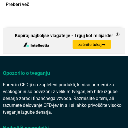
Preberi več
Kopiraj najboljše vlagatelje - Trguj kot milijarder
začnite tukaj
Opozorilo o tveganju
Forex in CFD-ji so zapleteni produkti, ki niso primerni za
vsakogar in so povezani z velikim tveganjem hitre izgube
denarja zaradi finančnega vzvoda. Razmislite o tem, ali
razumete delovanje CFD-jev in ali si lahko privoščite visoko
tveganje izgube denarja.
Najboljši posredniki