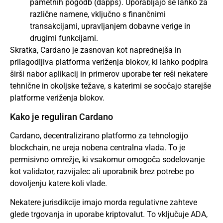
pametnih pogodb (dapps). Uporabljajo se lahko za
različne namene, vključno s finančnimi
transakcijami, upravljanjem dobavne verige in
drugimi funkcijami.
Skratka, Cardano je zasnovan kot naprednejša in
prilagodljiva platforma veriženja blokov, ki lahko podpira
širši nabor aplikacij in primerov uporabe ter reši nekatere
tehnične in okoljske težave, s katerimi se soočajo starejše
platforme veriženja blokov.
Kako je reguliran Cardano
Cardano, decentralizirano platformo za tehnologijo
blockchain, ne ureja nobena centralna vlada. To je
permisivno omrežje, ki vsakomur omogoča sodelovanje
kot validator, razvijalec ali uporabnik brez potrebe po
dovoljenju katere koli vlade.
Nekatere jurisdikcije imajo morda regulativne zahteve
glede trgovanja in uporabe kriptovalut. To vključuje ADA,