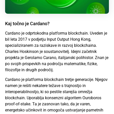
Kaj točno je Cardano?
Cardano je odprtokodna platforma blockchain. Uveden je
bil leta 2017 v podjetju Input Output Hong Kong,
specializiranem za raziskave in razvoj blockchaina.
Charles Hoskinson je soustanovitelj. Idejni začetnik
projekta je Gerolamo Carano, italijanski polihistor. Znan je
po svojih prispevkih na področju matematike, fizike,
filozofije in drugih področij.
Cardano je platforma blockchain tretje generacije. Njegov
namen je rešiti nekatere težave s trajnostjo in
interoperabilnostjo, ki so pestile starejša omrežja
blockchain. Uporablja konsenzni algoritem Ouroboros
proof-of-stake. Ta je zasnovan tako, da je varen,
energetsko učinkovit in omogoča ustvarjanje pametnih