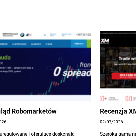
gląd Robomarketów
Recenzja X
026
02/07/2026
uregulowane i oferujące doskonałą
Szeroka gama na