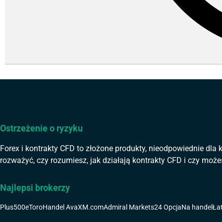
Ostrzeżenie o ryzyku
Forex i kontrakty CFD to złożone produkty, nieodpowiednie dla
rozważyć, czy rozumiesz, jak działają kontrakty CFD i czy może
Najlepsi brokerzy
Plus500
eToro
Handel Ava
XM.com
Admiral Markets
24 Opcja
Na handel
Ła