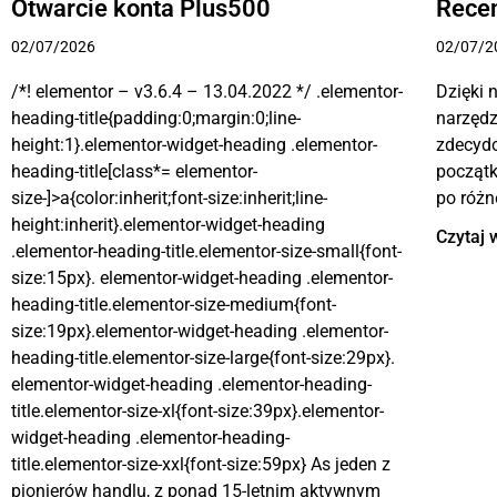
Otwarcie konta Plus500
Recen
02/07/2026
02/07/2
/*! elementor – v3.6.4 – 13.04.2022 */ .elementor-
Dzięki 
heading-title{padding:0;margin:0;line-
narzędz
height:1}.elementor-widget-heading .elementor-
zdecyd
heading-title[class*= elementor-
począt
size-]>a{color:inherit;font-size:inherit;line-
po różn
height:inherit}.elementor-widget-heading
Czytaj 
.elementor-heading-title.elementor-size-small{font-
size:15px}. elementor-widget-heading .elementor-
heading-title.elementor-size-medium{font-
size:19px}.elementor-widget-heading .elementor-
heading-title.elementor-size-large{font-size:29px}.
elementor-widget-heading .elementor-heading-
title.elementor-size-xl{font-size:39px}.elementor-
widget-heading .elementor-heading-
title.elementor-size-xxl{font-size:59px} As jeden z
pionierów handlu, z ponad 15-letnim aktywnym