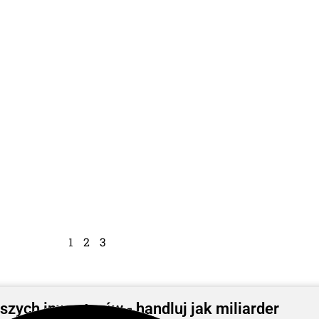
1
2
3
szych inwestorów - handluj jak miliarder