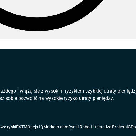
 każdego i wiążą się z wysokim ryzykiem szybkiej utraty pienię
sz sobie pozwolić na wysokie ryzyko utraty pieniędzy.
twe rynki
FXTM
Opcja IQ
Markets.com
Rynki Robo
Interactive Brokers
IG
Po