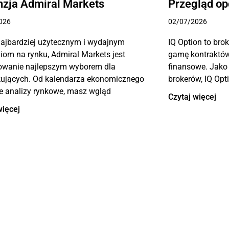
zja Admiral Markets
Przegląd opc
026
02/07/2026
najbardziej użytecznym i wydajnym
IQ Option to bro
iom na rynku, Admiral Markets jest
gamę kontraktów
owanie najlepszym wyborem dla
finansowe. Jako
kujących. Od kalendarza ekonomicznego
brokerów, IQ Opt
e analizy rynkowe, masz wgląd
Czytaj więcej
więcej