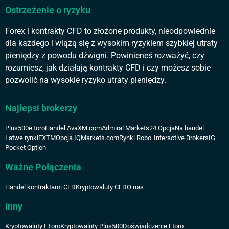
Ostrzeżenie o ryzyku
Forex i kontrakty CFD to złożone produkty, nieodpowiednie
dla każdego i wiążą się z wysokim ryzykiem szybkiej utraty
pieniędzy z powodu dźwigni. Powinieneś rozważyć, czy
rozumiesz, jak działają kontrakty CFD i czy możesz sobie
pozwolić na wysokie ryzyko utraty pieniędzy.
Najlepsi brokerzy
Plus500
eToro
Handel Ava
XM.com
Admiral Markets
24 Opcja
Na handel
Łatwe rynki
FXTM
Opcja IQ
Markets.com
Rynki Robo
Interactive Brokers
IG
Pocket Option
Ważne Połączenia
Handel kontraktami CFD
Kryptowaluty CFD
O nas
Inny
Kryptowaluty EToro
Kryptowaluty Plus500
Doświadczenie Etoro