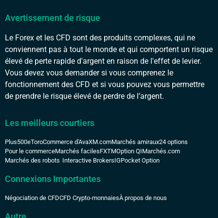
Avertissement de risque
Le Forex et les CFD sont des produits complexes, qui ne
conviennent pas à tout le monde et qui comportent un risque
élevé de perte rapide d'argent en raison de l'effet de levier.
Vous devez vous demander si vous comprenez le
fonctionnement des CFD et si vous pouvez vous permettre
de prendre le risque élevé de perdre de l’argent.
Les meilleurs courtiers
Plus500
eToro
Commerce d'Ava
XM.com
Marchés amiraux
24 options
Pour le commerce
Marchés faciles
FXTM
Option QI
Marchés.com
Marchés des robots
Interactive Brokers
IG
Pocket Option
Connexions Importantes
Négociation de CFD
CFD Crypto-monnaies
À propos de nous
Autre