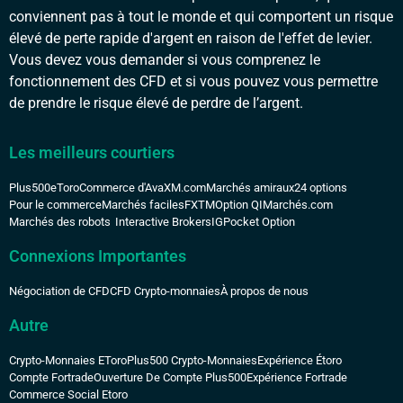
conviennent pas à tout le monde et qui comportent un risque
élevé de perte rapide d'argent en raison de l'effet de levier.
Vous devez vous demander si vous comprenez le
fonctionnement des CFD et si vous pouvez vous permettre
de prendre le risque élevé de perdre de l’argent.
Les meilleurs courtiers
Plus500
eToro
Commerce d'Ava
XM.com
Marchés amiraux
24 options
Pour le commerce
Marchés faciles
FXTM
Option QI
Marchés.com
Marchés des robots
Interactive Brokers
IG
Pocket Option
Connexions Importantes
Négociation de CFD
CFD Crypto-monnaies
À propos de nous
Autre
Crypto-Monnaies EToro
Plus500 Crypto-Monnaies
Expérience Étoro
Compte Fortrade
Ouverture De Compte Plus500
Expérience Fortrade
Commerce Social Etoro