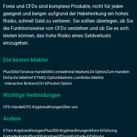
Forex und CFDs sind komplexe Produkte, nicht für jeden
geeignet und bergen aufgrund der Hebelwirkung ein hohes
Risiko, schnell Geld zu verlieren. Sie sollten überlegen, ob Sie
die Funktionsweise von CFDs verstehen und ob Sie es sich
leisten können, das hohe Risiko eines Geldverlusts
einzugehen.
Die besten Makler
Plus500
eToro
Ava-Handel
XM.com
Admiral Markets
24 Option
Zum Handeln
Einfache Märkte
FXTM
IQ-Option
Markets.com
Robo-Märkte
Interactive Brokers
ICH G
Pocket Option
Wichtige Verbindungen
CFD-Handel
CFD-Kryptowährungen
Über uns
Andere
EToro-Kryptowährungen
Plus500-Kryptowährungen
Etoro-Erfahrung
Fortrade-Konto
Plus500-Kontoeröffnung
Fortrade-Erfahrung