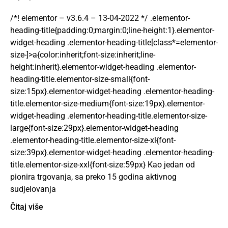
/*! elementor – v3.6.4 – 13-04-2022 */ .elementor-
heading-title{padding:0;margin:0;line-height:1}.elementor-
widget-heading .elementor-heading-title[class*=elementor-
size-]>a{color:inherit;font-size:inherit;line-
height:inherit}.elementor-widget-heading .elementor-
heading-title.elementor-size-small{font-
size:15px}.elementor-widget-heading .elementor-heading-
title.elementor-size-medium{font-size:19px}.elementor-
widget-heading .elementor-heading-title.elementor-size-
large{font-size:29px}.elementor-widget-heading
.elementor-heading-title.elementor-size-xl{font-
size:39px}.elementor-widget-heading .elementor-heading-
title.elementor-size-xxl{font-size:59px} Kao jedan od
pionira trgovanja, sa preko 15 godina aktivnog
sudjelovanja
Čitaj više