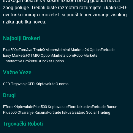
svakoga i dolaze s visokim rizikom brzog gubitka novca
zbog poluge. Trebali biste razmotriti razumijete li kako CFD-
ovi funkcioniraju i možete li si priuštiti preuzimanje visokog
rizika gubitka novca.
Najbolji Brokeri
Plus500
eToro
Ava Trade
XM.com
Admiral Markets
24 Option
Fortrade
Easy Markets
FXTM
IQ Option
Markets.com
Robo Markets
Interactive Brokers
IG
Pocket Option
Važne Veze
CFD Trgovanje
CFD Kriptovalute
O nama
Drugi
EToro Kriptovalute
Plus500 Kriptovalute
Etoro Iskustva
Fortrade Racun
Plus500 Otvaranje Racuna
Fortrade Iskustva
Etoro Social Trading
Trgovački Roboti