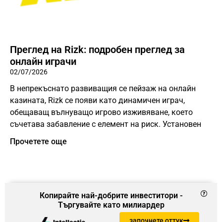
Преглед на Rizk: подробен преглед за
онлайн играчи
02/07/2026
В непрекъснато развиващия се пейзаж на онлайн
казината, Rizk се появи като динамичен играч,
обещаващ вълнуващо игрово изживяване, което
съчетава забавление с елемент на риск. Установен
Прочетете още
Копирайте най-добрите инвеститори -
Търгувайте като милиардер
започнете оттук