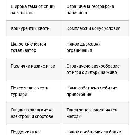
Широка гама от опции
Ограничена географска
за залагане
наличност
Конкурентни квоти
Комплексни бонус условия
Цялостен спортен
Някои държавни
тотализатор
ограничения
Различни казино игри
Ограничено разнообразие
от игри с дилъри на живо
Покер зала с чести
Няма собствено мобилно
турнири
приложение
Опции за залагане на
Такси за теглене за някои
електронни спортове
методи
Поддръжка на
Някои съобщения за бавни