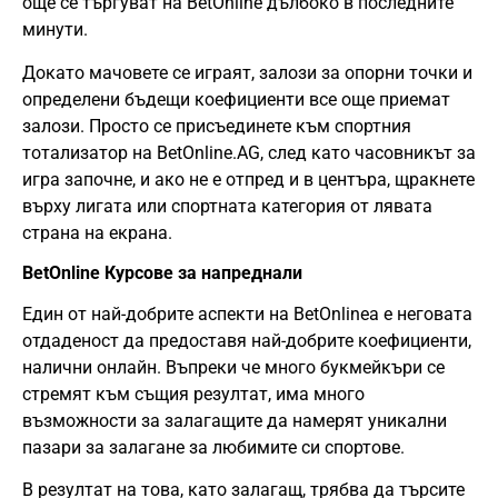
още се търгуват на BetOnline дълбоко в последните
минути.
Докато мачовете се играят, залози за опорни точки и
определени бъдещи коефициенти все още приемат
залози. Просто се присъединете към спортния
тотализатор на BetOnline.AG, след като часовникът за
игра започне, и ако не е отпред и в центъра, щракнете
върху лигата или спортната категория от лявата
страна на екрана.
BetOnline Курсове за напреднали
Един от най-добрите аспекти на BetOnlinea е неговата
отдаденост да предоставя най-добрите коефициенти,
налични онлайн. Въпреки че много букмейкъри се
стремят към същия резултат, има много
възможности за залагащите да намерят уникални
пазари за залагане за любимите си спортове.
В резултат на това, като залагащ, трябва да търсите