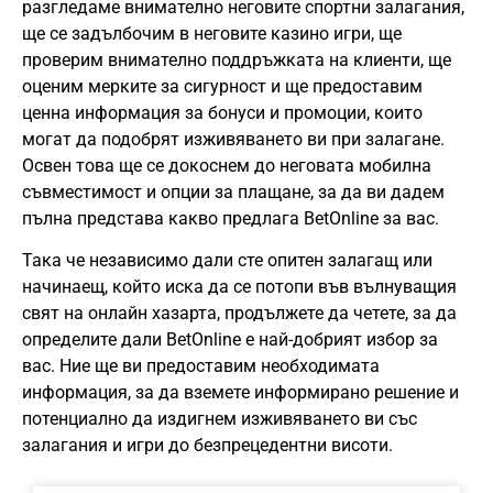
разгледаме внимателно неговите спортни залагания,
ще се задълбочим в неговите казино игри, ще
проверим внимателно поддръжката на клиенти, ще
оценим мерките за сигурност и ще предоставим
ценна информация за бонуси и промоции, които
могат да подобрят изживяването ви при залагане.
Освен това ще се докоснем до неговата мобилна
съвместимост и опции за плащане, за да ви дадем
пълна представа какво предлага BetOnline за вас.
Така че независимо дали сте опитен залагащ или
начинаещ, който иска да се потопи във вълнуващия
свят на онлайн хазарта, продължете да четете, за да
определите дали BetOnline е най-добрият избор за
вас. Ние ще ви предоставим необходимата
информация, за да вземете информирано решение и
потенциално да издигнем изживяването ви със
залагания и игри до безпрецедентни висоти.