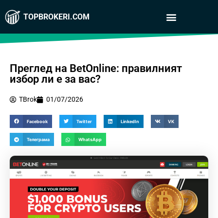
TOPBROKERI.COM
Преглед на BetOnline: правилният
избор ли е за вас?
TBrok
01/07/2026
Facebook
Twitter
LinkedIn
VK
Телеграма
WhatsApp