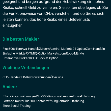
geeignet und bergen aufgrund der Hebelwirkung ein hohes
Risiko, schnell Geld zu verlieren. Sie sollten überlegen, ob Sie
die Funktionsweise von CFDs verstehen und ob Sie es sich
leisten können, das hohe Risiko eines Geldverlusts
einzugehen.
Die besten Makler
Plus500
eToro
Ava-Handel
XM.com
Admiral Markets
24 Option
Zum Handeln
Einfache Märkte
FXTM
IQ-Option
Markets.com
Robo-Märkte
Interactive Brokers
ICH G
Pocket Option
Wichtige Verbindungen
CFD-Handel
CFD-Kryptowährungen
Über uns
Andere
EToro-Kryptowährungen
Plus500-Kryptowährungen
Etoro-Erfahrung
Fortrade-Konto
Plus500-Kontoeröffnung
Fortrade-Erfahrung
Etoro Social Trading