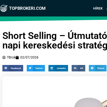
TOPBROKERI.COM
HÍREK
Short Selling – Útmutat
napi kereskedési straté
TBrok
02/07/2026
Facebook
Twitter
LinkedIn
VK
Távirat