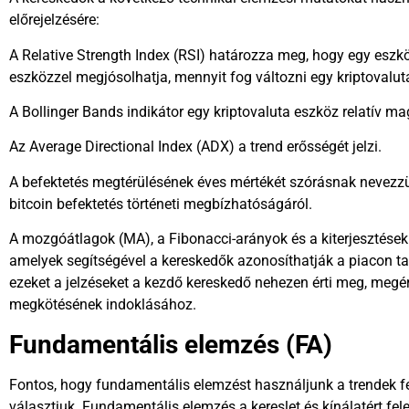
előrejelzésére:
A Relative Strength Index (RSI) határozza meg, hogy egy eszköz
eszközzel megjósolhatja, mennyit fog változni egy kriptovalut
A Bollinger Bands indikátor egy kriptovaluta eszköz relatív m
Az Average Directional Index (ADX) a trend erősségét jelzi.
A befektetés megtérülésének éves mértékét szórásnak nevezzü
bitcoin befektetés történeti megbízhatóságáról.
A mozgóátlagok (MA), a Fibonacci-arányok és a kiterjesztések
amelyek segítségével a kereskedők azonosíthatják a piacon ta
ezeket a jelzéseket a kezdő kereskedő nehezen érti meg, megér
megkötésének indoklásához.
Fundamentális elemzés (FA)
Fontos, hogy fundamentális elemzést használjunk a trendek f
választjuk.
Fundamentális elemzés
a kereslet és kínálatért f