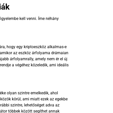
iák
igyelembe kell venni. Íme néhány
a, hogy egy kriptoeszköz alkalmas-e
a, amikor az eszköz árfolyama drámaian
jabb árfolyamrally, amely nem ér el új
rendje a végéhez közeledik, ami ideális
éke olyan szintre emelkedik, ahol
zközök körül, ami miatt ezek az egekbe
rábbi szintre, lehetőséget adva az
átor többek között segíthet annak