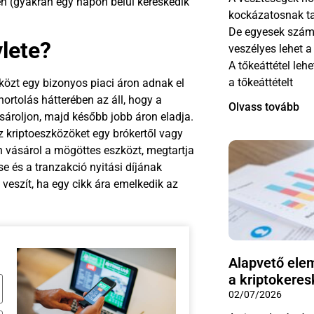
en (gyakran egy napon belül kereskedik
kockázatosnak tar
De egyesek számá
ylete?
veszélyes lehet 
A tőkeáttétel leh
a tőkeáttételt
zközt egy bizonyos piaci áron adnak el
rtolás hátterében az áll, hogy a
Olvass tovább
ároljon, majd később jobb áron eladja.
 kriptoeszközöket egy brókertől vagy
 vásárol a mögöttes eszközt, megtartja
e és a tranzakció nyitási díjának
veszít, ha egy cikk ára emelkedik az
Alapvető ele
a kriptokere
02/07/2026