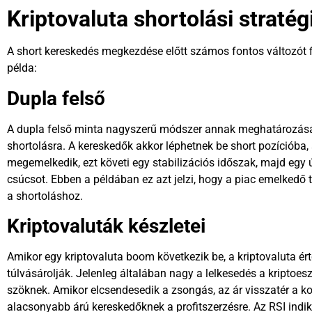
Kriptovaluta shortolási stratég
A short kereskedés megkezdése előtt számos fontos változót f
példa:
Dupla felső
A dupla felső minta nagyszerű módszer annak meghatározásár
shortolásra. A kereskedők akkor léphetnek be short pozíciób
megemelkedik, ezt követi egy stabilizációs időszak, majd egy ú
csúcsot. Ebben a példában ez azt jelzi, hogy a piac emelkedő t
a shortoláshoz.
Kriptovaluták készletei
Amikor egy kriptovaluta boom következik be, a kriptovaluta ért
túlvásárolják. Jelenleg általában nagy a lelkesedés a kriptoes
szöknek. Amikor elcsendesedik a zsongás, az ár visszatér a ko
alacsonyabb árú kereskedőknek a profitszerzésre. Az RSI indik