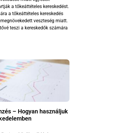
tják a tőkeáttételes kereskedést.
ra a tőkeáttételes kereskedés
a megnövekedett veszteség miatt.
etővé teszi a kereskedők számára
mzés – Hogyan használjuk
skedelemben