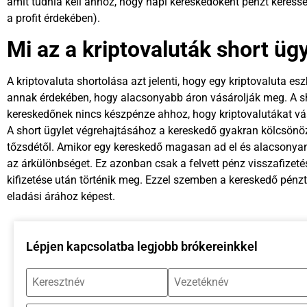
amit tudnia kell ahhoz, hogy napi kereskedőként pénzt keress
a profit érdekében).
Mi az a kriptovaluták short üg
A kriptovaluta shortolása azt jelenti, hogy egy kriptovaluta es
annak érdekében, hogy alacsonyabb áron vásárolják meg. A sho
kereskedőnek nincs készpénze ahhoz, hogy kriptovalutákat vás
A short ügylet végrehajtásához a kereskedő gyakran kölcsönöz
tőzsdétől. Amikor egy kereskedő magasan ad el és alacsonyan
az árkülönbséget. Ez azonban csak a felvett pénz visszafizetés
kifizetése után történik meg. Ezzel szemben a kereskedő pénzt 
eladási árához képest.
Lépjen kapcsolatba legjobb brókereinkkel