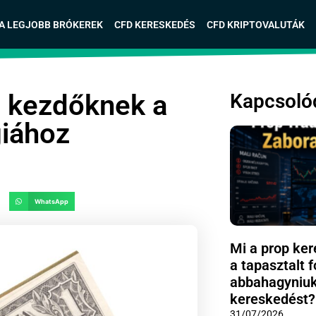
A LEGJOBB BRÓKEREK
CFD KERESKEDÉS
CFD KRIPTOVALUTÁK
ó kezdőknek a
Kapcsoló
giához
WhatsApp
Mi a prop ker
a tapasztalt 
abbahagyniuk
kereskedést?
31/07/2026