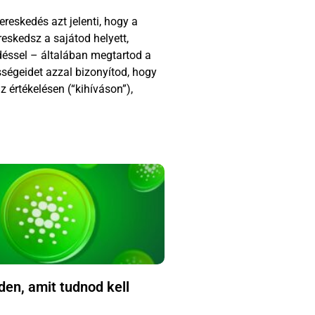
ereskedés azt jelenti, hogy a
reskedsz a sajátod helyett,
éssel – általában megtartod a
ségeidet azzal bizonyítod, hogy
 értékelésen (“kihíváson”),
en, amit tudnod kell