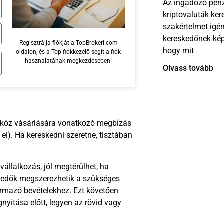
Az ingadozó pénz
kriptovaluták ke
szakértelmet igé
kereskedőnek képe
Regisztrálja fiókját a TopBrokeri.com
hogy mit
oldalon, és a Top fiókkezelő segít a fiók
használatának megkezdésében!
Olvass tovább
eszköz vásárlására vonatkozó megbízás
l). Ha kereskedni szeretne, tisztában
 vállalkozás, jól megtérülhet, ha
skedők megszerezhetik a szükséges
ármazó bevételekhez. Ezt követően
nyitása előtt, legyen az rövid vagy