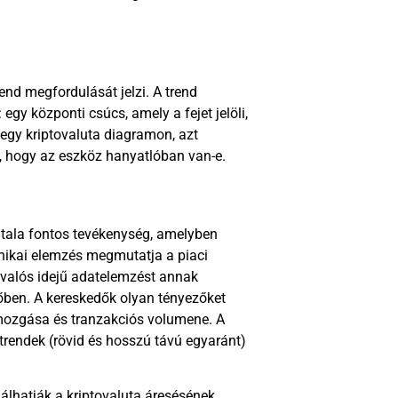
rend megfordulását jelzi. A trend
y központi csúcs, amely a fejet jelöli,
 egy kriptovaluta diagramon, azt
ze, hogy az eszköz hanyatlóban van-e.
tala fontos tevékenység, amelyben
hnikai elemzés megmutatja a piaci
 valós idejű adatelemzést annak
vőben. A kereskedők olyan tényezőket
 mozgása és tranzakciós volumene. A
 trendek (rövid és hosszú távú egyaránt)
álhatják a kriptovaluta áresésének