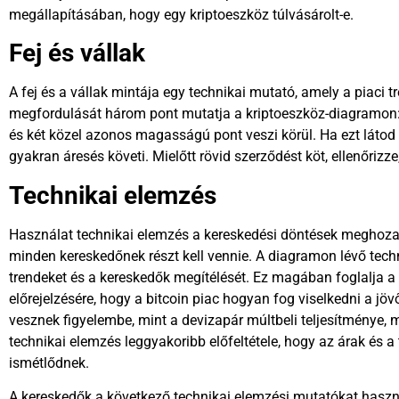
megállapításában, hogy egy kriptoeszköz túlvásárolt-e.
Fej és vállak
A fej és a vállak mintája egy technikai mutató, amely a piaci t
megfordulását három pont mutatja a kriptoeszköz-diagramon: eg
és két közel azonos magasságú pont veszi körül. Ha ezt látod
gyakran áresés követi. Mielőtt rövid szerződést köt, ellenőriz
Technikai elemzés
Használat
technikai elemzés
a kereskedési döntések meghoza
minden kereskedőnek részt kell vennie. A diagramon lévő tec
trendeket és a kereskedők megítélését. Ez magában foglalja a
előrejelzésére, hogy a bitcoin piac hogyan fog viselkedni a jö
vesznek figyelembe, mint a devizapár múltbeli teljesítménye,
technikai elemzés leggyakoribb előfeltétele, hogy az árak és a
ismétlődnek.
A kereskedők a következő technikai elemzési mutatókat haszn