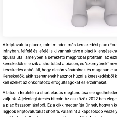
A kriptovaluta piacok, mint minden más kereskedési piac (For
irányban, felfelé és lefelé is ki vannak téve a piaci kilengések
típusra utal, amelyben a befektető megpróbál profitálni az e
kereskedők ellenzik a shortolást a piacon, és "szörnyűnek" neve
kereskedés abból áll, hogy olcsón vásárolnak és magasan ela
Kereskedők, akik szeretnének hasznot húzni a kereskedésből
k
kell ezeket az önkorlátozó elfogultságokat és érzelmeket.
A bitcoin területén a short eladás megtanulása elengedhetetle
váljunk. A jelenlegi áresés
bitcoin
Az eszközök 2022-ben elegen
a piac összeomlásából. Ez a cikk megtanítja Önnek, hogyan kel
legjobb kriptovalutákat shortra, valamint a kapcsolódó veszély