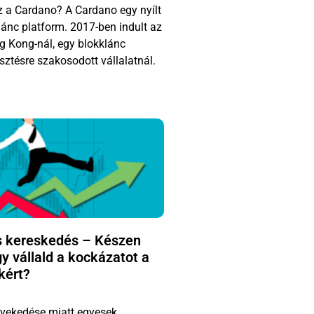
z a Cardano? A Cardano egy nyílt
lánc platform. 2017-ben indult az
g Kong-nál, egy blokklánc
esztésre szakosodott vállalatnál.
s kereskedés – Készen
gy vállald a kockázatot a
kért?
vekedése miatt egyesek