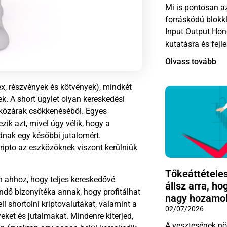
Mi is pontosan a
forráskódú blokk
Input Output Hon
kutatásra és fejl
Olvass tovább
ex, részvények és kötvények), mindkét
nek. A short ügylet olyan kereskedési
szközárak csökkenéséből. Egyes
zik azt, mivel úgy vélik, hogy a
dnak egy későbbi jutalomért.
ripto
az eszközöknek viszont kerülniük
Tőkeáttétele
n ahhoz, hogy teljes kereskedővé
állsz arra, ho
dő bizonyítéka annak, hogy profitálhat
nagy hozamo
l shortolni kriptovalutákat, valamint a
02/07/2026
eket és jutalmakat. Mindenre kiterjed,
A veszteségek nö