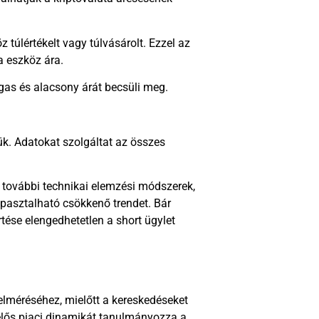
 túlértékelt vagy túlvásárolt. Ezzel az
a eszköz ára.
agas és alacsony árát becsüli meg.
k. Adatokat szolgáltat az összes
 további technikai elemzési módszerek,
pasztalható csökkenő trendet. Bár
tése elengedhetetlen a short ügylet
elméréséhez, mielőtt a kereskedéseket
elelős piaci dinamikát tanulmányozza a