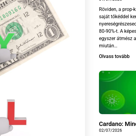
Röviden, a prop-k
saját tőkéddel ke
nyereségrészesed
80-90%-t. A képes
egyszer átmész az
miután…
Olvass tovább
Cardano: Mind
02/07/2026