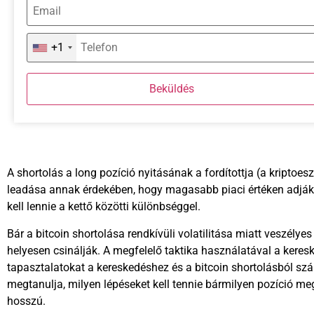
+1
Beküldés
A shortolás a long pozíció nyitásának a fordítottja (a kripto
leadása annak érdekében, hogy magasabb piaci értéken adják e
kell lennie a kettő közötti különbséggel.
Bár a bitcoin shortolása rendkívüli volatilitása miatt veszélyes
helyesen csinálják. A megfelelő taktika használatával a kere
tapasztalatokat a kereskedéshez és a bitcoin shortolásból sz
megtanulja, milyen lépéseket kell tennie bármilyen pozíció meg
hosszú.