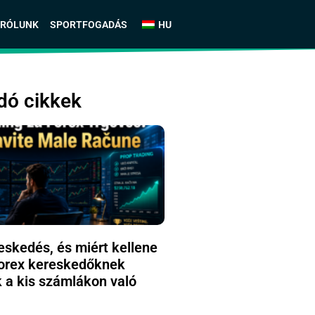
RÓLUNK
SPORTFOGADÁS
HU
dó cikkek
eskedés, és miért kellene
forex kereskedőknek
 a kis számlákon való