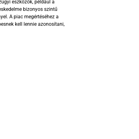
ügyi eszközök, például a
reskedelme bizonyos szintű
nyel. A piac megértéséhez a
snek kell lennie azonosítani,