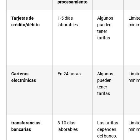
procesamiento
Tarjetas de
1-5 días
Algunos
Límit
crédito/débito
laborables
pueden
míni
tener
tarifas
Carteras
En 24 horas
Algunos
Límit
electrónicas
pueden
míni
tener
tarifas
transferencias
3-10 días
Las tarifas
Límit
bancarias
laborables
dependen
míni
del banco.