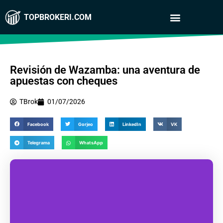
TOPBROKERI.COM
Revisión de Wazamba: una aventura de
apuestas con cheques
TBrok
01/07/2026
Facebook
Gorjeo
LinkedIn
VK
Telegrama
WhatsApp