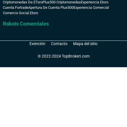
Criptomonedas De EToro
Plus500 Criptomonedas
Experiencia Etoro
Cuenta Fortrade
Apertura De Cuenta Plus500
Experiencia Comercial
Comercio Social Etoro
Robots Comerciales
Exención
Contacto
Mapa del sitio
© 2022-2024 TopBrokeri.com