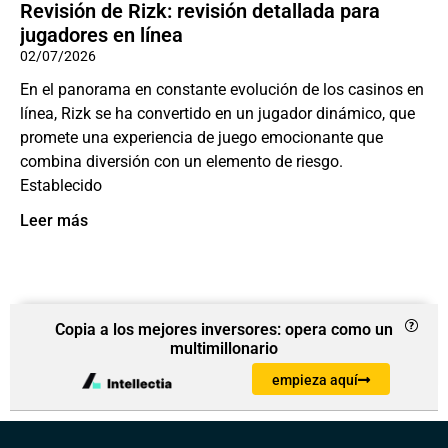
Revisión de Rizk: revisión detallada para
jugadores en línea
02/07/2026
En el panorama en constante evolución de los casinos en
línea, Rizk se ha convertido en un jugador dinámico, que
promete una experiencia de juego emocionante que
combina diversión con un elemento de riesgo.
Establecido
Leer más
Copia a los mejores inversores: opera como un
multimillonario
empieza aquí