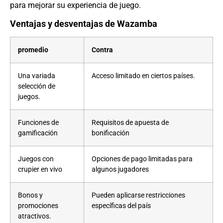
para mejorar su experiencia de juego.
Ventajas y desventajas de Wazamba
promedio
Contra
Una variada
Acceso limitado en ciertos países.
selección de
juegos.
Funciones de
Requisitos de apuesta de
gamificación
bonificación
Juegos con
Opciones de pago limitadas para
crupier en vivo
algunos jugadores
Bonos y
Pueden aplicarse restricciones
promociones
específicas del país
atractivos.