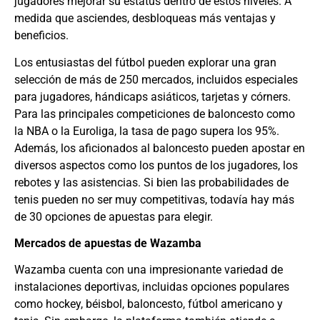
jugadores mejorar su estatus dentro de estos niveles. A
medida que asciendes, desbloqueas más ventajas y
beneficios.
Los entusiastas del fútbol pueden explorar una gran
selección de más de 250 mercados, incluidos especiales
para jugadores, hándicaps asiáticos, tarjetas y córners.
Para las principales competiciones de baloncesto como
la NBA o la Euroliga, la tasa de pago supera los 95%.
Además, los aficionados al baloncesto pueden apostar en
diversos aspectos como los puntos de los jugadores, los
rebotes y las asistencias. Si bien las probabilidades de
tenis pueden no ser muy competitivas, todavía hay más
de 30 opciones de apuestas para elegir.
Mercados de apuestas de Wazamba
Wazamba cuenta con una impresionante variedad de
instalaciones deportivas, incluidas opciones populares
como hockey, béisbol, baloncesto, fútbol americano y