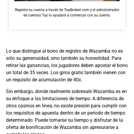
Registre su cuenta a través de TopBrokeri.com y el administrador
de cuentas Top lo ayudará a comenzar con su cuenta.
Lo que distingue al bono de registro de Wazamba no es
sólo su generosidad, sino también su honestidad. Para
retirar las ganancias, los jugadores deben apostar el bono
un total de 35 veces. Los giros gratis también vienen con
un requisito de acumulación de 40x.
Sin embargo, donde realmente sobresale Wazamba es en
su enfoque a las limitaciones de tiempo. A diferencia de
otros casinos en línea, no existe presión para cumplir con
los requisitos de apuesta dentro de un período de tiempo
determinado. Puede tomarse su tiempo y disfrutar de la
oferta de bonificación de Wazamba sin apresurarse a